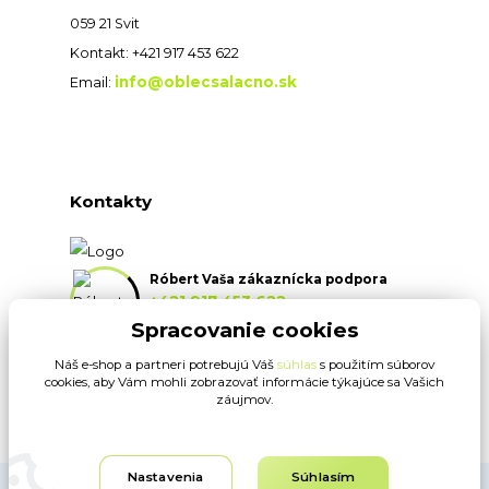
059 21 Svit
Kontakt: +421 917 453 622
info@oblecsalacno.sk
Email:
Kontakty
Róbert Vaša zákaznícka podpora
+421 917 453 622
(Po-Pia, 8:30-16:30 hod.)
Spracovanie cookies
Náš e-shop a partneri potrebujú Váš
súhlas
s použitím súborov
info@oblecsalacno.sk
cookies, aby Vám mohli zobrazovať informácie týkajúce sa Vašich
záujmov.
Nastavenia
Súhlasím