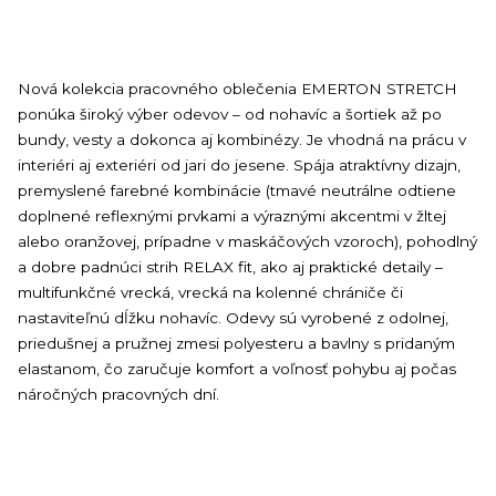
Nová kolekcia pracovného oblečenia EMERTON STRETCH
ponúka široký výber odevov – od nohavíc a šortiek až po
bundy, vesty a dokonca aj kombinézy. Je vhodná na prácu v
interiéri aj exteriéri od jari do jesene. Spája atraktívny dizajn,
premyslené farebné kombinácie (tmavé neutrálne odtiene
doplnené reflexnými prvkami a výraznými akcentmi v žltej
alebo oranžovej, prípadne v maskáčových vzoroch), pohodlný
a dobre padnúci strih RELAX fit, ako aj praktické detaily –
multifunkčné vrecká, vrecká na kolenné chrániče či
nastaviteľnú dĺžku nohavíc. Odevy sú vyrobené z odolnej,
priedušnej a pružnej zmesi polyesteru a bavlny s pridaným
elastanom, čo zaručuje komfort a voľnosť pohybu aj počas
náročných pracovných dní.