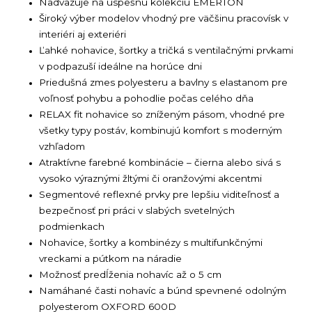
Nadväzuje na úspešnú kolekciu EMERTON
Široký výber modelov vhodný pre väčšinu pracovísk v
interiéri aj exteriéri
Ľahké nohavice, šortky a tričká s ventilačnými prvkami
v podpazuší ideálne na horúce dni
Priedušná zmes polyesteru a bavlny s elastanom pre
voľnosť pohybu a pohodlie počas celého dňa
RELAX fit nohavice so zníženým pásom, vhodné pre
všetky typy postáv, kombinujú komfort s moderným
vzhľadom
Atraktívne farebné kombinácie – čierna alebo sivá s
vysoko výraznými žltými či oranžovými akcentmi
Segmentové reflexné prvky pre lepšiu viditeľnosť a
bezpečnosť pri práci v slabých svetelných
podmienkach
Nohavice, šortky a kombinézy s multifunkčnými
vreckami a pútkom na náradie
Možnosť predĺženia nohavíc až o 5 cm
Namáhané časti nohavíc a búnd spevnené odolným
polyesterom OXFORD 600D