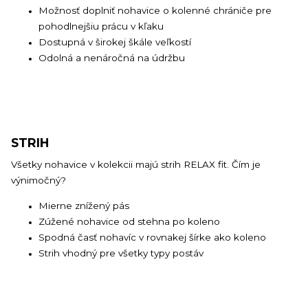
Možnosť doplniť nohavice o kolenné chrániče pre
pohodlnejšiu prácu v kľaku
Dostupná v širokej škále veľkostí
Odolná a nenáročná na údržbu
STRIH
Všetky nohavice v kolekcii majú strih RELAX fit. Čím je
výnimočný?
Mierne znížený pás
Zúžené nohavice od stehna po koleno
Spodná časť nohavíc v rovnakej šírke ako koleno
Strih vhodný pre všetky typy postáv