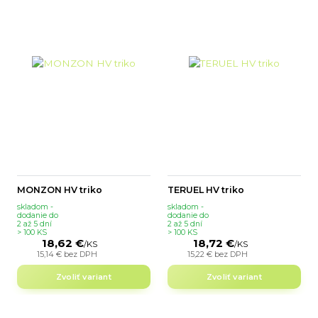
MONZON HV triko
TERUEL HV triko
skladom -
skladom -
dodanie do
dodanie do
2 až 5 dní
2 až 5 dní
> 100 KS
> 100 KS
18,62 €
18,72 €
/
KS
/
KS
15,14 €
bez DPH
15,22 €
bez DPH
Zvoliť variant
Zvoliť variant