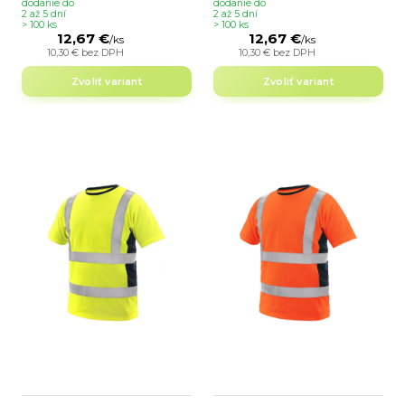
dodanie do
dodanie do
2 až 5 dní
2 až 5 dní
> 100 ks
> 100 ks
12,67 €
12,67 €
/
ks
/
ks
10,30 €
bez DPH
10,30 €
bez DPH
Zvoliť variant
Zvoliť variant