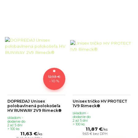
12,93 €
- 10 %
DOPREDAJ Unisex
Unisex tričko HV PROTECT
polobavlnená polokošeľa
1V9 Rimeck®
HV RUNWAY 2V9 Rimeck®
skladom -
dodanie do
skladom -
2 až 5 dní
dodanie do
> 100 ks
2 až 5 dní
11,87 €
> 100 ks
/
ks
11,63 €
9,65 €
bez DPH
/
ks