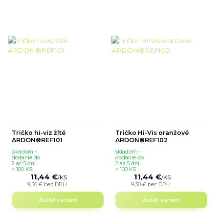
Tričko hi-viz žlté
Tričko Hi-Vis oranžové
ARDON®REF101
ARDON®REF102
skladom -
skladom -
dodanie do
dodanie do
2 až 5 dní
2 až 5 dní
> 100 KS
> 100 KS
11,44 €
11,44 €
/
KS
/
KS
9,30 €
bez DPH
9,30 €
bez DPH
Zvoliť variant
Zvoliť variant