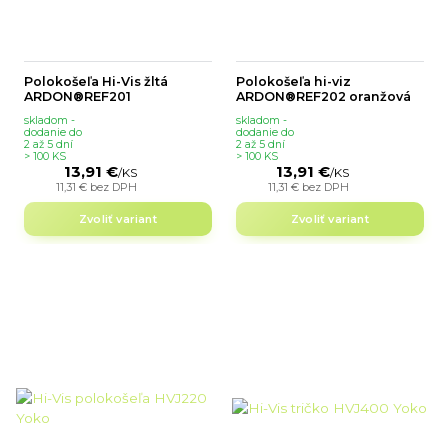
Polokošeľa Hi-Vis žltá
Polokošeľa hi-viz
ARDON®REF201
ARDON®REF202 oranžová
skladom -
skladom -
dodanie do
dodanie do
2 až 5 dní
2 až 5 dní
> 100 KS
> 100 KS
13,91 €
13,91 €
/
KS
/
KS
11,31 €
bez DPH
11,31 €
bez DPH
Zvoliť variant
Zvoliť variant