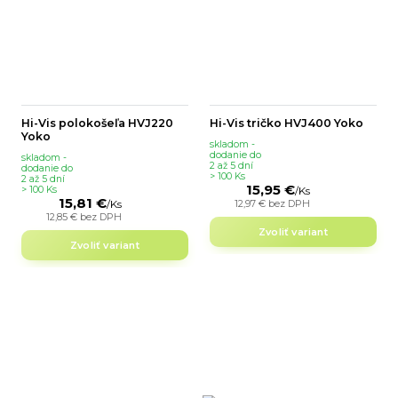
Hi-Vis polokošeľa HVJ220
Hi-Vis tričko HVJ400 Yoko
Yoko
skladom -
dodanie do
skladom -
2 až 5 dní
dodanie do
> 100 Ks
2 až 5 dní
15,95 €
> 100 Ks
/
Ks
15,81 €
12,97 €
bez DPH
/
Ks
12,85 €
bez DPH
Zvoliť variant
Zvoliť variant