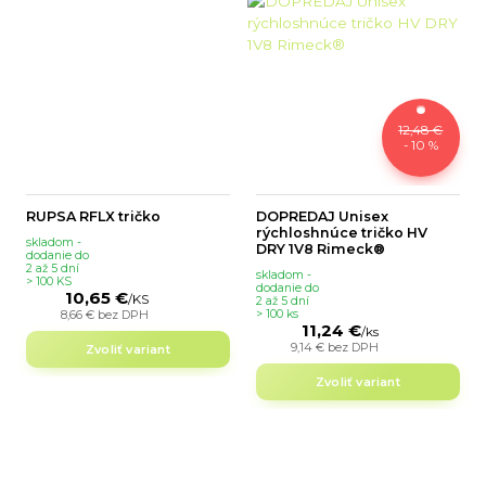
12,48 €
- 10 %
RUPSA RFLX tričko
DOPREDAJ Unisex
rýchloshnúce tričko HV
skladom -
DRY 1V8 Rimeck®
dodanie do
2 až 5 dní
skladom -
> 100 KS
dodanie do
10,65 €
/
KS
2 až 5 dní
8,66 €
bez DPH
> 100 ks
11,24 €
/
ks
9,14 €
bez DPH
Zvoliť variant
Zvoliť variant