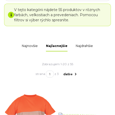
V tejto kategórii nájdete 55 produktov v rôznych
i
farbách, veľkostiach a prevedeniach. Pomocou
filtrov si výber rýchlo spresníte.
Najnovšie
Najlacnejšie
Najdrahšie
Zobrazujem 1-20 z 55
strana
z 3
ďalšie