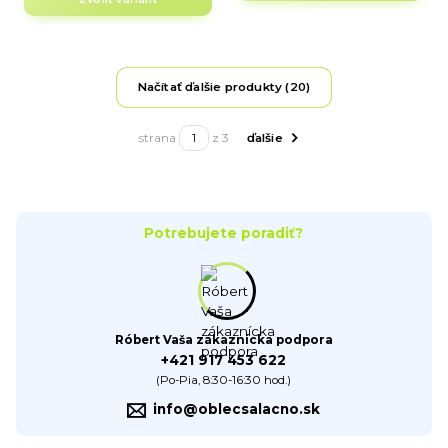
Načítať ďalšie produkty (20)
strana
z 3
ďalšie
Potrebujete poradiť?
Róbert Vaša zákaznícka podpora
+421 917 453 622
(Po-Pia, 8:30-16:30 hod.)
info@oblecsalacno.sk