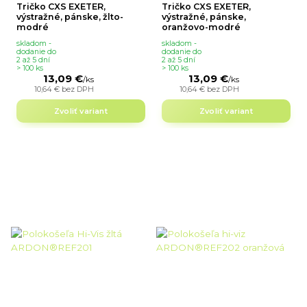
Tričko CXS EXETER,
Tričko CXS EXETER,
výstražné, pánske, žlto-
výstražné, pánske,
modré
oranžovo-modré
skladom -
skladom -
dodanie do
dodanie do
2 až 5 dní
2 až 5 dní
> 100 ks
> 100 ks
13,09 €
13,09 €
/
ks
/
ks
10,64 €
bez DPH
10,64 €
bez DPH
Zvoliť variant
Zvoliť variant