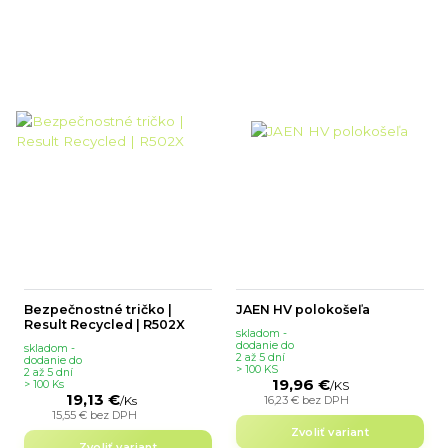
Bezpečnostné tričko |
JAEN HV polokošeľa
Result Recycled | R502X
skladom -
dodanie do
skladom -
2 až 5 dní
dodanie do
> 100 KS
2 až 5 dní
19,96 €
> 100 Ks
/
KS
19,13 €
16,23 €
bez DPH
/
Ks
15,55 €
bez DPH
Zvoliť variant
Zvoliť variant