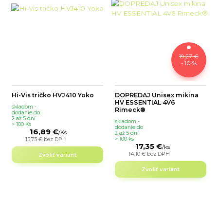
19,27 €
- 10 %
Hi-Vis tričko HVJ410 Yoko
DOPREDAJ Unisex mikina
HV ESSENTIAL 4V6
skladom -
Rimeck®
dodanie do
2 až 5 dní
skladom -
> 100 Ks
dodanie do
16,89 €
/
Ks
2 až 5 dní
13,73 €
bez DPH
> 100 ks
17,35 €
/
ks
14,10 €
bez DPH
Zvoliť variant
Zvoliť variant