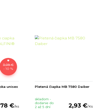
3,09 €
- 10 %
pka unisex
Pletená čiapka MB 7580 Daiber
skladom -
dodanie do
,78 €
2,93 €
/
ks
/
Ks
2 až 5 dní