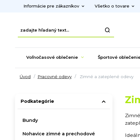
Informácie pre zákazníkov
Všetko o tovare
Voľnočasové oblečenie
Športové oblečeni
Úvod
Pracovné odevy
Zimné a zateplené odevy
Zi
Podkategórie
Zimné
Bundy
zatepl
Nohavice zimné a prechodové
Ideál