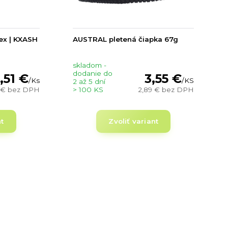
tex | KXASH
AUSTRAL pletená čiapka 67g
skladom -
dodanie do
,51 €
3,55 €
/
Ks
/
KS
2 až 5 dní
 €
bez DPH
> 100 KS
2,89 €
bez DPH
nt
Zvoliť variant