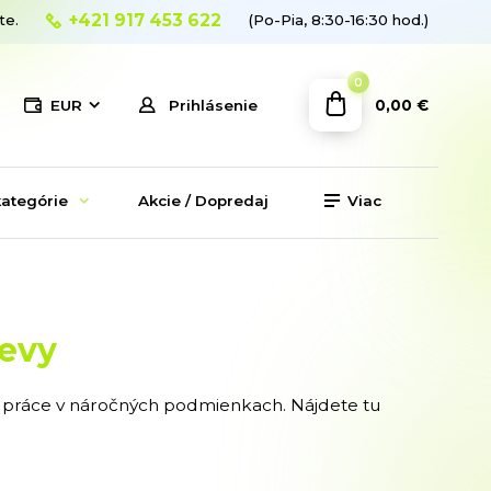
+421 917 453 622
te.
(Po-Pia, 8:30-16:30 hod.)
0
0,00 €
EUR
Prihlásenie
ategórie
Akcie / Dopredaj
Viac
devy
práce v náročných podmienkach. Nájdete tu