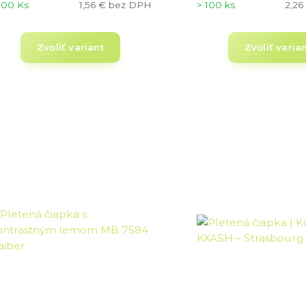
100 Ks
1,56 €
bez DPH
> 100 ks
2,26
Zvoliť variant
Zvoliť varia