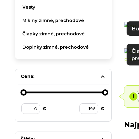
Vesty
Mikiny zimné, prechodové
Bu
Čiapky zimné, prechodové
Doplnky zimné, prechodové
Či
pr
Cena:
i
€
€
Naj