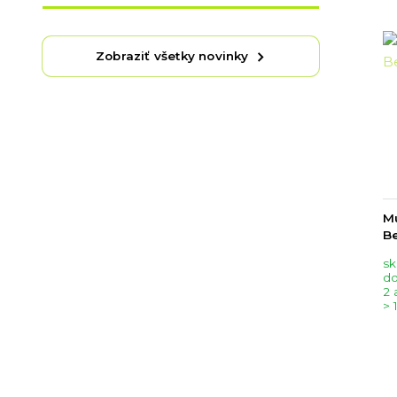
Zobraziť všetky novinky
Mu
Be
sk
do
2 
> 