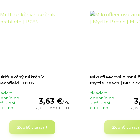
ltifunkčný nákrčník |
Mikrofleecová zimná č
echfield | B285
Myrtle Beach | MB 77
ladom -
skladom -
danie do
dodanie do
3,63 €
3
/
Ks
až 5 dní
2 až 5 dní
100 Ks
2,95 €
bez DPH
> 100 Ks
2,97
Zvoliť variant
Zvoliť varia