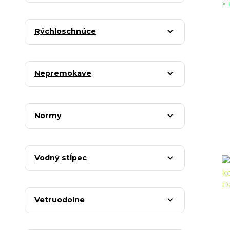
> 
Rýchloschnúce
Nepremokave
Normy
Vodný stĺpec
Vetruodolne