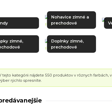
Nohavice zimné a
ndy
prechodové
V
apky zimné,
Doplnky zimné,
echodové
prechodové
V tejto kategórii nájdete 550 produktov v rôznych farbách, 
výber rýchlo spresníte.
predávanejšie