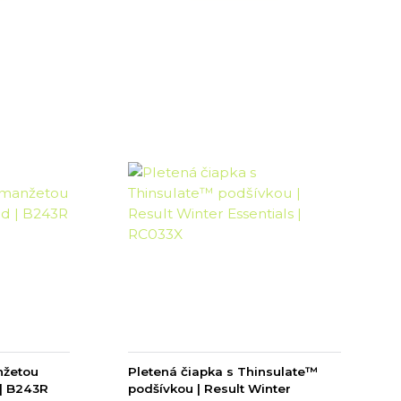
nžetou
Pletená čiapka s Thinsulate™
 | B243R
podšívkou | Result Winter