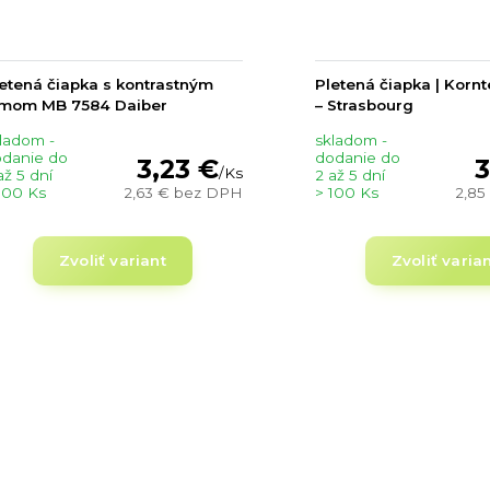
etená čiapka s kontrastným
Pletená čiapka | Korn
emom MB 7584 Daiber
– Strasbourg
ladom -
skladom -
danie do
dodanie do
3,23 €
3
/
Ks
až 5 dní
2 až 5 dní
100 Ks
2,63 €
bez DPH
> 100 Ks
2,85
Zvoliť variant
Zvoliť varia