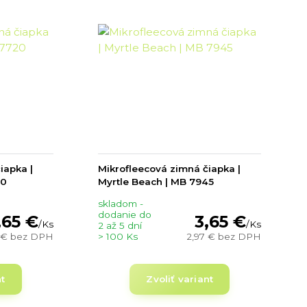
iapka |
Mikrofleecová zimná čiapka |
20
Myrtle Beach | MB 7945
skladom -
dodanie do
,65 €
3,65 €
/
Ks
/
Ks
2 až 5 dní
 €
bez DPH
> 100 Ks
2,97 €
bez DPH
nt
Zvoliť variant