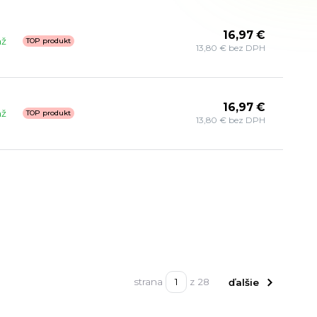
16,97 €
až
TOP produkt
13,80 € bez DPH
16,97 €
až
TOP produkt
13,80 € bez DPH
strana
z 28
ďalšie