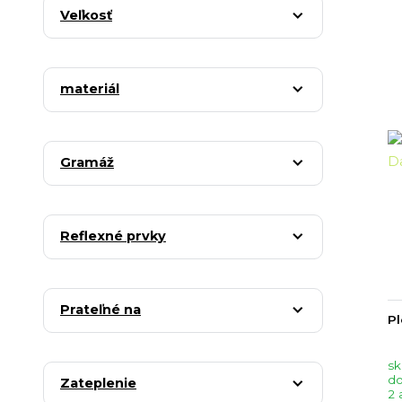
Veľkosť
materiál
Gramáž
Reflexné prvky
Prateľné na
Pl
sk
do
Zateplenie
2 