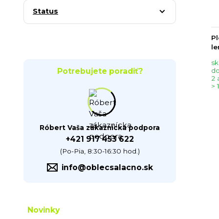
Status
Pl
l
sk
Potrebujete poradiť?
do
2 
> 
Róbert Vaša zákaznícka podpora
+421 917 453 622
(Po-Pia, 8:30-16:30 hod.)
info@oblecsalacno.sk
Novinky