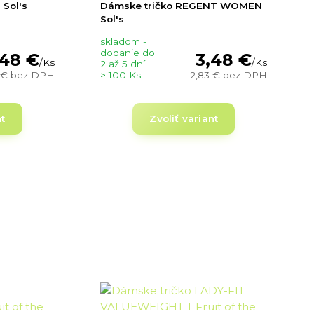
 Sol's
Dámske tričko REGENT WOMEN
Sol's
skladom -
dodanie do
,48 €
3,48 €
/
Ks
/
Ks
2 až 5 dní
 €
bez DPH
> 100 Ks
2,83 €
bez DPH
nt
Zvoliť variant