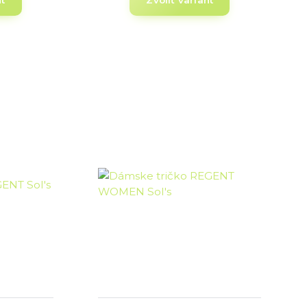
nt
Zvoliť variant