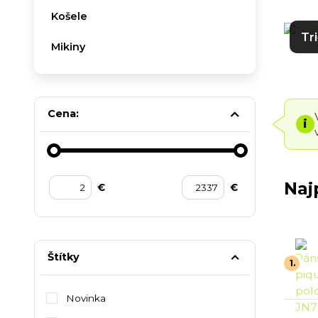
Košele
Tr
Mikiny
Cena:
i
Naj
€
€
Štítky
1.
Novinka