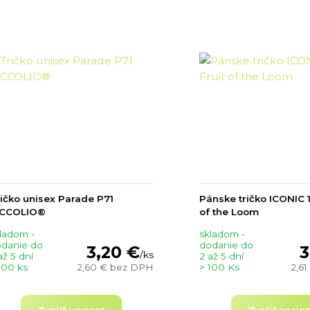
ičko unisex Parade P71
Pánske tričko ICONIC 1
ICCOLIO®
of the Loom
ladom -
skladom -
danie do
dodanie do
3,20 €
3
/
ks
až 5 dní
2 až 5 dní
100 ks
2,60 €
bez DPH
> 100 Ks
2,6