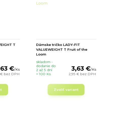
WEIGHT T
Dámske tričko LADY-FIT
VALUEWEIGHT T Fruit of the
Loom
skladom -
dodanie do
,63 €
3,63 €
/
Ks
/
Ks
2 až 5 dní
 €
bez DPH
> 100 Ks
2,95 €
bez DPH
nt
Zvoliť variant