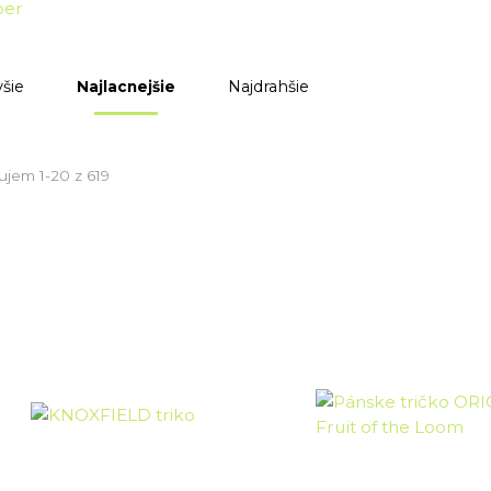
šie
Najdrahšie
Najlacnejšie
ujem 1-20 z 619