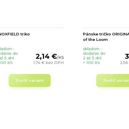
OXFIELD triko
Pánske tričko ORIGINA
of the Loom
ladom -
skladom -
danie do
dodanie do
2,14 €
3
/
KS
až 5 dní
2 až 5 dní
100 KS
1,74 €
bez DPH
> 100 Ks
2,56
Zvoliť variant
Zvoliť varia