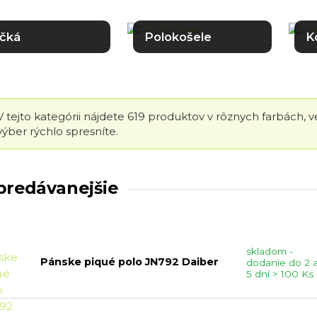
ičká
Polokošele
K
V tejto kategórii nájdete 619 produktov v rôznych farbách, 
výber rýchlo spresníte.
predávanejšie
skladom -
Pánske piqué polo JN792 Daiber
dodanie do 2 
5 dní > 100 Ks