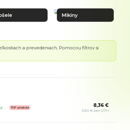
ošele
Mikiny
veľkostiach a prevedeniach. Pomocou filtrov si
8,36 €
až
TOP produkt
6,80 € bez DPH