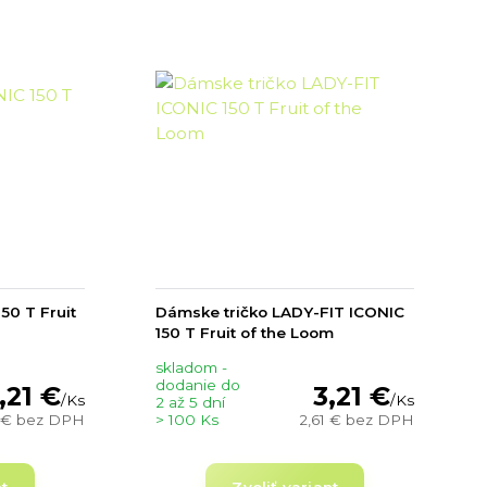
50 T Fruit
Dámske tričko LADY-FIT ICONIC
150 T Fruit of the Loom
skladom -
dodanie do
,21 €
3,21 €
/
Ks
/
Ks
2 až 5 dní
1 €
bez DPH
> 100 Ks
2,61 €
bez DPH