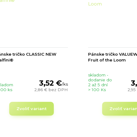
nske tričko CLASSIC NEW
Pánske tričko VALUE
lfini®
Fruit of the Loom
skladom -
dodanie do
3,52 €
3
/
ks
kladom
2 až 5 dní
100 ks
2,86 €
bez DPH
> 100 Ks
2,95
Zvoliť variant
Zvoliť varia