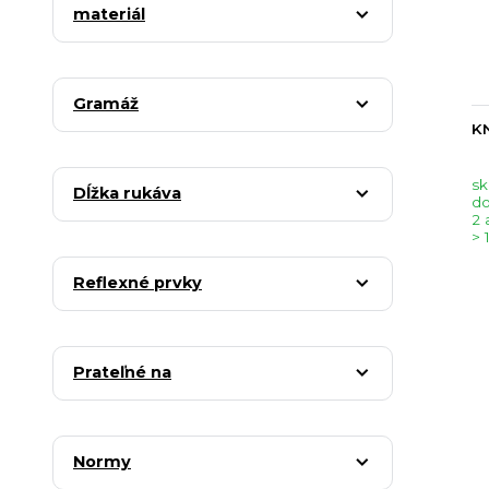
materiál
Gramáž
KN
sk
Dĺžka rukáva
do
2 
> 
Reflexné prvky
Prateľné na
Normy