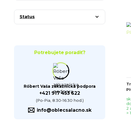
Status
Potrebujete poradiť?
Tr
Róbert Vaša zákaznícka podpora
P
+421 917 453 622
sk
(Po-Pia, 8:30-16:30 hod.)
do
2 
info@oblecsalacno.sk
> 