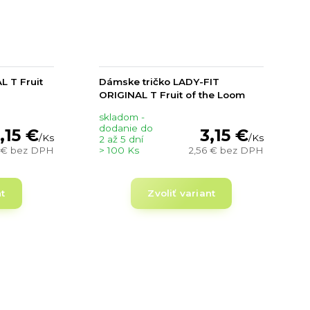
L T Fruit
Dámske tričko LADY-FIT
ORIGINAL T Fruit of the Loom
skladom -
dodanie do
,15 €
3,15 €
/
Ks
/
Ks
2 až 5 dní
 €
bez DPH
> 100 Ks
2,56 €
bez DPH
nt
Zvoliť variant