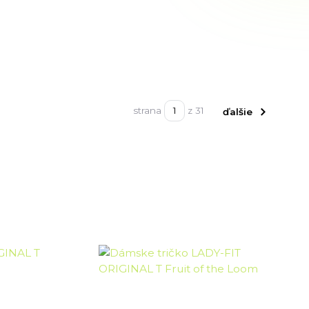
strana
z 31
ďalšie