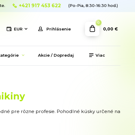
+421 917 453 622
te.
(Po-Pia, 8:30-16:30 hod.)
0
0,00 €
EUR
Prihlásenie
ategórie
Akcie / Dopredaj
Viac
mikiny
hodné pre rôzne profesie. Pohodlné kúsky určené na