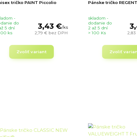
isex tričko PAINT Piccolio
Pánske tričko REGENT
ladom -
skladom -
danie do
dodanie do
3,43 €
3
/
ks
až 5 dní
2 až 5 dní
100 ks
2,79 €
bez DPH
> 100 Ks
2,83
Zvoliť variant
Zvoliť varia