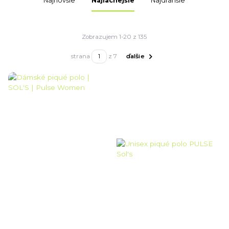
Najnovšie
Najlacnejšie
Najdrahšie
Zobrazujem 1-20 z 135
strana
z 7
ďalšie