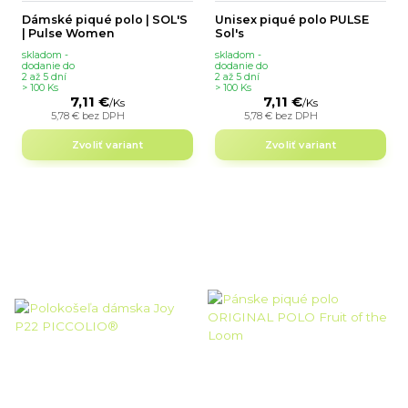
Dámské piqué polo | SOL'S
Unisex piqué polo PULSE
| Pulse Women
Sol's
skladom -
skladom -
dodanie do
dodanie do
2 až 5 dní
2 až 5 dní
> 100 Ks
> 100 Ks
7,11 €
7,11 €
/
Ks
/
Ks
5,78 €
bez DPH
5,78 €
bez DPH
Zvoliť variant
Zvoliť variant