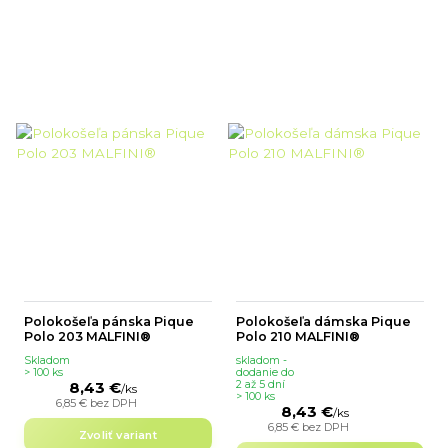
Polokošeľa pánska Pique
Polokošeľa dámska Pique
Polo 203 MALFINI®
Polo 210 MALFINI®
Skladom
skladom -
> 100 ks
dodanie do
8,43 €
2 až 5 dní
/
ks
> 100 ks
6,85 €
bez DPH
8,43 €
/
ks
6,85 €
bez DPH
Zvoliť variant