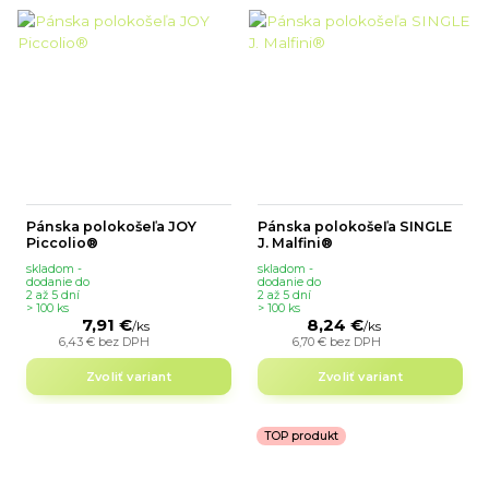
Pánska polokošeľa JOY
Pánska polokošeľa SINGLE
Piccolio®
J. Malfini®
skladom -
skladom -
dodanie do
dodanie do
2 až 5 dní
2 až 5 dní
> 100 ks
> 100 ks
7,91 €
8,24 €
/
ks
/
ks
6,43 €
bez DPH
6,70 €
bez DPH
Zvoliť variant
Zvoliť variant
TOP produkt