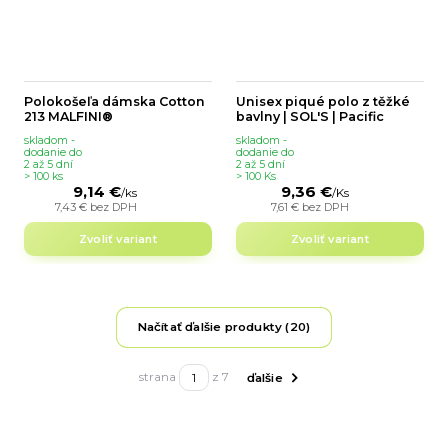
Polokošeľa dámska Cotton
Unisex piqué polo z těžké
213 MALFINI®
bavlny | SOL'S | Pacific
skladom -
skladom -
dodanie do
dodanie do
2 až 5 dní
2 až 5 dní
> 100 ks
> 100 Ks
9,14 €
9,36 €
/
ks
/
Ks
7,43 €
bez DPH
7,61 €
bez DPH
Zvoliť variant
Zvoliť variant
Načítať ďalšie produkty (20)
strana
z 7
ďalšie