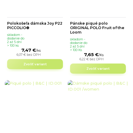
Polokošeľa dámska Joy P22
Pánske piqué polo
PICCOLIO®
ORIGINAL POLO Fruit of the
Loom
skladom -
dodanie do
skladom -
2 až 5 dní
dodanie do
> 100 ks
2 až 5 dní
7,47 €
> 100 Ks
/
ks
7,65 €
6,07 €
bez DPH
/
Ks
6,22 €
bez DPH
Zvoliť variant
Zvoliť variant