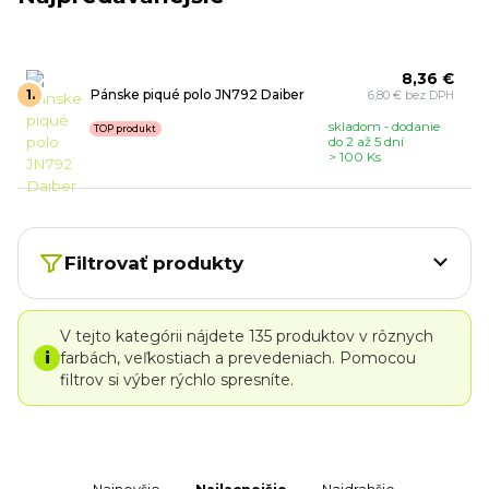
8,36 €
1.
Pánske piqué polo JN792 Daiber
6,80 € bez DPH
skladom - dodanie
TOP produkt
do 2 až 5 dní
> 100 Ks
Filtrovať produkty
V tejto kategórii nájdete 135 produktov v rôznych
i
farbách, veľkostiach a prevedeniach. Pomocou
filtrov si výber rýchlo spresníte.