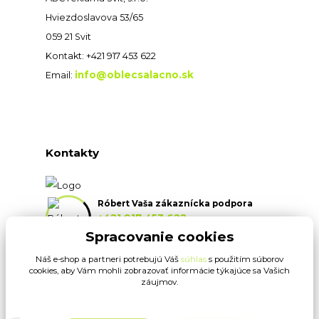
Hviezdoslavova 53/65
059 21 Svit
Kontakt: +421 917 453 622
info@oblecsalacno.sk
Email:
Kontakty
Róbert Vaša zákaznícka podpora
+421 917 453 622
(Po-Pia, 8:30-16:30 hod.)
Spracovanie cookies
Náš e-shop a partneri potrebujú Váš
súhlas
s použitím súborov
info@oblecsalacno.sk
cookies, aby Vám mohli zobrazovať informácie týkajúce sa Vašich
záujmov.