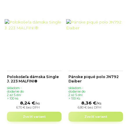
Polokošeľa dámska Single
Pánske piqué polo JN792
J. 223 MALFINI®
Daiber
skladom -
skladom -
dodanie do
dodanie do
2 až 5 dní
2 až 5 dní
> 100 ks
> 100 Ks
8,24 €
8,36 €
/
ks
/
Ks
6,70 €
bez DPH
6,80 €
bez DPH
Zvoliť variant
Zvoliť variant