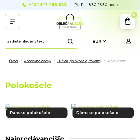
+421 917 453 622
(Po-Pia, 8:30-16:30 hod.)
0
EUR
Úvod
Pracovné odevy
Tričká, polokošele, mikiny
Polokošele
Polokošele
Pánske polokošele
Dámske polokošele
Najpredávanejšie