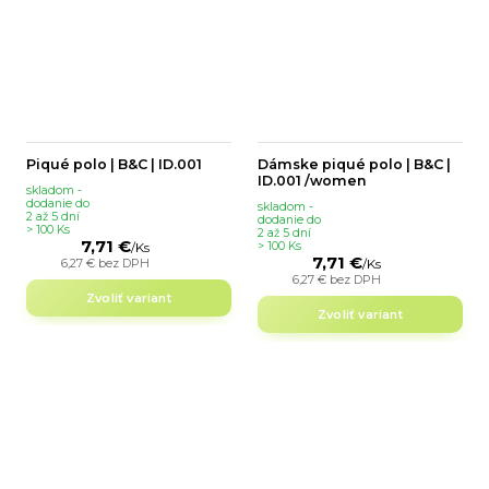
Piqué polo | B&C | ID.001
Dámske piqué polo | B&C |
ID.001 /women
skladom -
dodanie do
skladom -
2 až 5 dní
dodanie do
> 100 Ks
2 až 5 dní
7,71 €
> 100 Ks
/
Ks
7,71 €
6,27 €
bez DPH
/
Ks
6,27 €
bez DPH
Zvoliť variant
Zvoliť variant