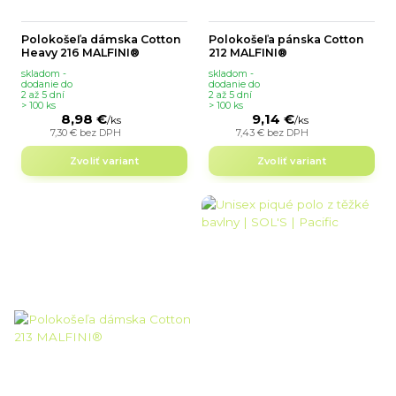
Polokošeľa dámska Cotton
Polokošeľa pánska Cotton
Heavy 216 MALFINI®
212 MALFINI®
skladom -
skladom -
dodanie do
dodanie do
2 až 5 dní
2 až 5 dní
> 100 ks
> 100 ks
8,98 €
9,14 €
/
ks
/
ks
7,30 €
bez DPH
7,43 €
bez DPH
Zvoliť variant
Zvoliť variant