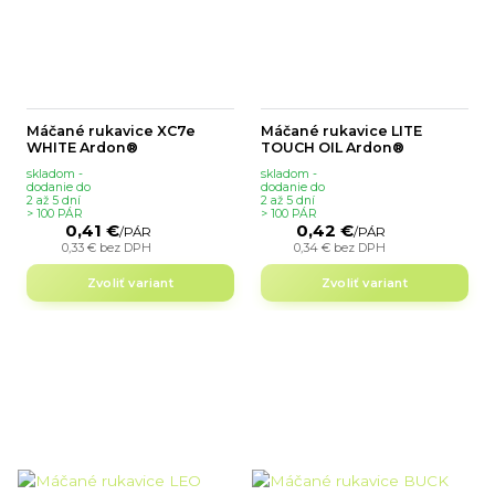
Máčané rukavice XC7e
Máčané rukavice LITE
WHITE Ardon®
TOUCH OIL Ardon®
skladom -
skladom -
dodanie do
dodanie do
2 až 5 dní
2 až 5 dní
> 100 PÁR
> 100 PÁR
0,41 €
0,42 €
/
PÁR
/
PÁR
0,33 €
bez DPH
0,34 €
bez DPH
Zvoliť variant
Zvoliť variant