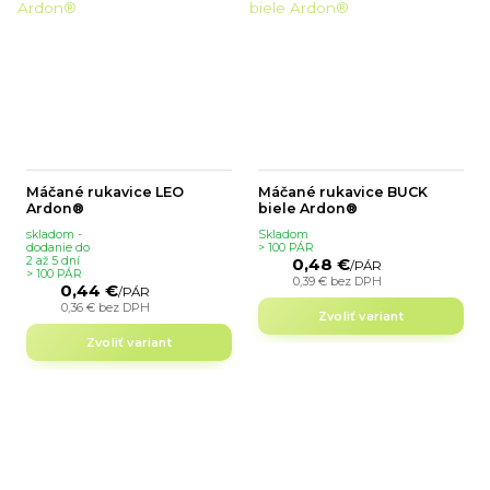
Máčané rukavice LEO
Máčané rukavice BUCK
Ardon®
biele Ardon®
skladom -
Skladom
dodanie do
> 100 PÁR
2 až 5 dní
0,48 €
/
PÁR
> 100 PÁR
0,39 €
bez DPH
0,44 €
/
PÁR
0,36 €
bez DPH
Zvoliť variant
Zvoliť variant