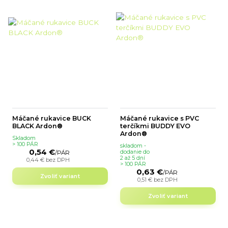
Máčané rukavice BUCK
Máčané rukavice s PVC
BLACK Ardon®
terčíkmi BUDDY EVO
Ardon®
Skladom
> 100 PÁR
skladom -
0,54 €
dodanie do
/
PÁR
2 až 5 dní
0,44 €
bez DPH
> 100 PÁR
0,63 €
/
PÁR
Zvoliť variant
0,51 €
bez DPH
Zvoliť variant