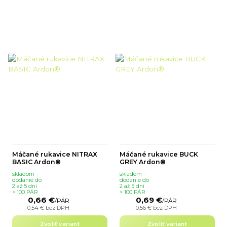
Máčané rukavice NITRAX
Máčané rukavice BUCK
BASIC Ardon®
GREY Ardon®
skladom -
skladom -
dodanie do
dodanie do
2 až 5 dní
2 až 5 dní
> 100 PÁR
> 100 PÁR
0,66 €
0,69 €
/
PÁR
/
PÁR
0,54 €
bez DPH
0,56 €
bez DPH
Zvoliť variant
Zvoliť variant