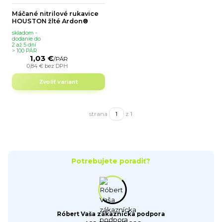
Máčané nitrilové rukavice
HOUSTON žlté Ardon®
skladom -
dodanie do
2 až 5 dní
> 100 PÁR
1,03 €
/
PÁR
0,84 €
bez DPH
Zvoliť variant
strana
z 1
Potrebujete poradiť?
Róbert Vaša zákaznícka podpora