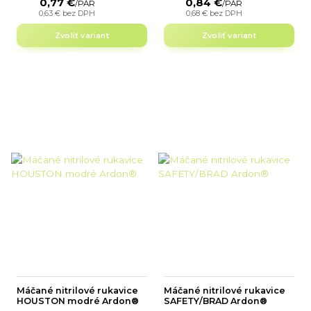
0,77 €
0,84 €
/
PÁR
/
PÁR
0,63 €
bez DPH
0,68 €
bez DPH
Zvoliť variant
Zvoliť variant
Máčané nitrilové rukavice
Máčané nitrilové rukavice
HOUSTON modré Ardon®
SAFETY/BRAD Ardon®