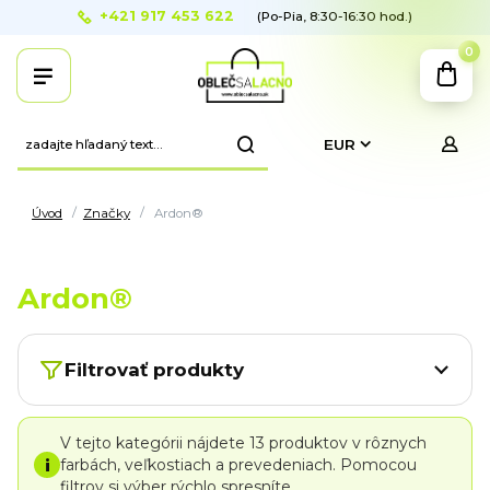
+421 917 453 622
(Po-Pia, 8:30-16:30 hod.)
0
EUR
Úvod
Značky
Ardon®
Ardon®
Filtrovať produkty
V tejto kategórii nájdete 13 produktov v rôznych
i
farbách, veľkostiach a prevedeniach. Pomocou
filtrov si výber rýchlo spresníte.