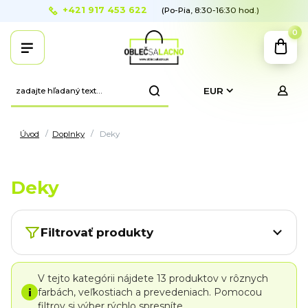
+421 917 453 622
(Po-Pia, 8:30-16:30 hod.)
0
EUR
Úvod
Doplnky
Deky
Deky
Filtrovať produkty
V tejto kategórii nájdete 13 produktov v rôznych
i
farbách, veľkostiach a prevedeniach. Pomocou
filtrov si výber rýchlo spresníte.