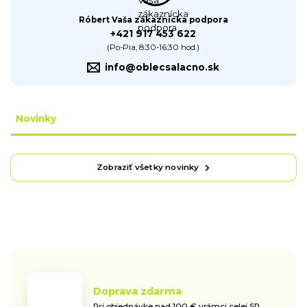
Róbert Vaša zákaznícka podpora
+421 917 453 622
(Po-Pia, 8:30-16:30 hod.)
info@oblecsalacno.sk
Novinky
Zobraziť všetky novinky
Doprava zdarma
Pri objednávke nad 100 € vrámci celej SR.