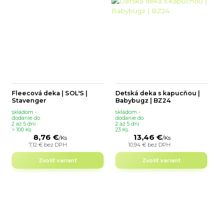
Fleecová deka | SOL'S |
Detská deka s kapucňou |
Stavenger
Babybugz | BZ24
skladom -
skladom -
dodanie do
dodanie do
2 až 5 dní
2 až 5 dní
> 100 Ks
23 Ks
8,76 €
13,46 €
/
Ks
/
Ks
7,12 €
bez DPH
10,94 €
bez DPH
Zvoliť variant
Zvoliť variant