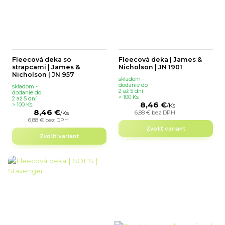
Fleecová deka so
Fleecová deka | James &
strapcami | James &
Nicholson | JN 1901
Nicholson | JN 957
skladom -
dodanie do
skladom -
2 až 5 dní
dodanie do
> 100 Ks
2 až 5 dní
8,46 €
> 100 Ks
/
Ks
8,46 €
6,88 €
bez DPH
/
Ks
6,88 €
bez DPH
Zvoliť variant
Zvoliť variant