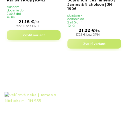
Kariban K-Up | KP431
popruhom cez rameno |
James & Nicholson | JN
skladom -
1906
dodanie do
2 až 5 dní
skladom -
49 Ks
dodanie do
21,18 €
/
Ks
2 až 5 dní
17,22 €
bez DPH
42 Ks
21,22 €
/
Ks
17,25 €
bez DPH
Zvoliť variant
Zvoliť variant