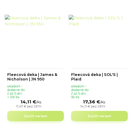
Fleecová deka | James &
Fleecová deka | SOL'S |
Nicholson | JN 950
Plaid
skladom -
skladom -
dodanie do
dodanie do
2 až 5 dní
2 až 5 dní
> 100 Ks
56 Ks
14,11 €
17,36 €
/
Ks
/
Ks
11,47 €
bez DPH
14,11 €
bez DPH
Zvoliť variant
Zvoliť variant