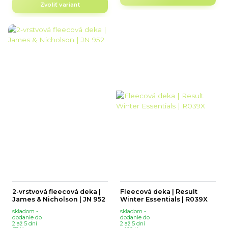
Zvoliť variant
2-vrstvová fleecová deka |
Fleecová deka | Result
James & Nicholson | JN 952
Winter Essentials | R039X
skladom -
skladom -
dodanie do
dodanie do
2 až 5 dní
2 až 5 dní