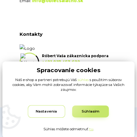
info@oblecsalacno.sk
Email:
Kontakty
Róbert Vaša zákaznícka podpora
+421 917 453 622
(Po-Pia, 8:30-16:30 hod.)
Spracovanie cookies
Náš e-shop a partneri potrebujú Váš
súhlas
s použitím súborov
info@oblecsalacno.sk
cookies, aby Vám mohli zobrazovať informácie týkajúce sa Vašich
záujmov.
Nastavenia
Súhlasím
Obrázky sú ilustračné. Dodávateľ si vyhradzuje právo na typografické
chyby. www.oblecsalacno.sk ©
Súhlas môžete odmietnuť
tu
.
Vytvorené na
Eshop-rychlo.sk