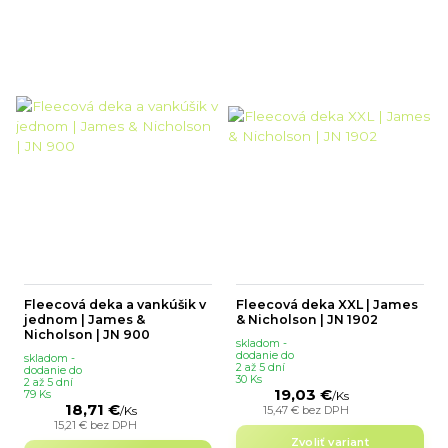
Fleecová deka a vankúšik v
Fleecová deka XXL | James
jednom | James &
& Nicholson | JN 1902
Nicholson | JN 900
skladom -
dodanie do
skladom -
2 až 5 dní
dodanie do
30 Ks
2 až 5 dní
19,03 €
79 Ks
/
Ks
18,71 €
15,47 €
bez DPH
/
Ks
15,21 €
bez DPH
Zvoliť variant