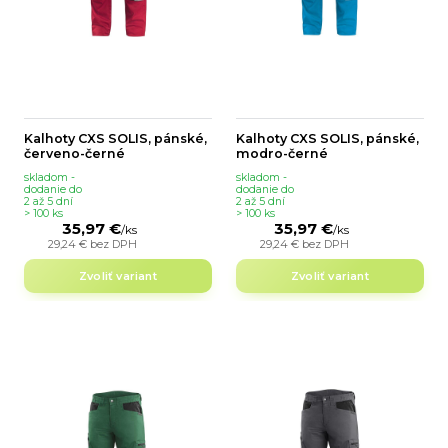
Kalhoty CXS SOLIS, pánské,
Kalhoty CXS SOLIS, pánské,
červeno-černé
modro-černé
skladom -
skladom -
dodanie do
dodanie do
2 až 5 dní
2 až 5 dní
> 100 ks
> 100 ks
35,97 €
35,97 €
/
ks
/
ks
29,24 €
bez DPH
29,24 €
bez DPH
Zvoliť variant
Zvoliť variant