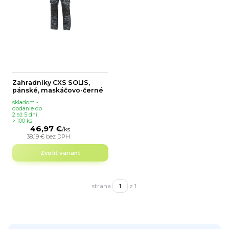
Zahradníky CXS SOLIS,
pánské, maskáčovo-černé
skladom -
dodanie do
2 až 5 dní
> 100 ks
46,97 €
/
ks
38,19 €
bez DPH
Zvoliť variant
strana
z 1