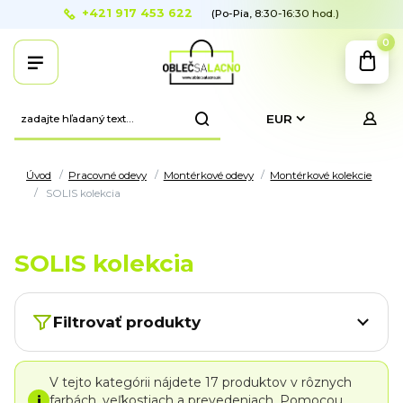
+421 917 453 622
(Po-Pia, 8:30-16:30 hod.)
0
EUR
Úvod
Pracovné odevy
Montérkové odevy
Montérkové kolekcie
SOLIS kolekcia
SOLIS kolekcia
Filtrovať produkty
V tejto kategórii nájdete 17 produktov v rôznych
i
farbách, veľkostiach a prevedeniach. Pomocou