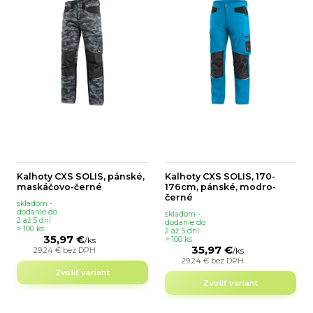
Kalhoty CXS SOLIS, pánské,
Kalhoty CXS SOLIS, 170-
maskáčovo-černé
176cm, pánské, modro-
černé
skladom -
dodanie do
skladom -
2 až 5 dní
dodanie do
> 100 ks
2 až 5 dní
35,97 €
> 100 ks
/
ks
35,97 €
29,24 €
bez DPH
/
ks
29,24 €
bez DPH
Zvoliť variant
Zvoliť variant