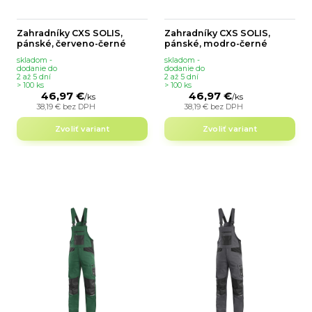
Zahradníky CXS SOLIS,
Zahradníky CXS SOLIS,
pánské, červeno-černé
pánské, modro-černé
skladom -
skladom -
dodanie do
dodanie do
2 až 5 dní
2 až 5 dní
> 100 ks
> 100 ks
46,97 €
46,97 €
/
ks
/
ks
38,19 €
bez DPH
38,19 €
bez DPH
Zvoliť variant
Zvoliť variant