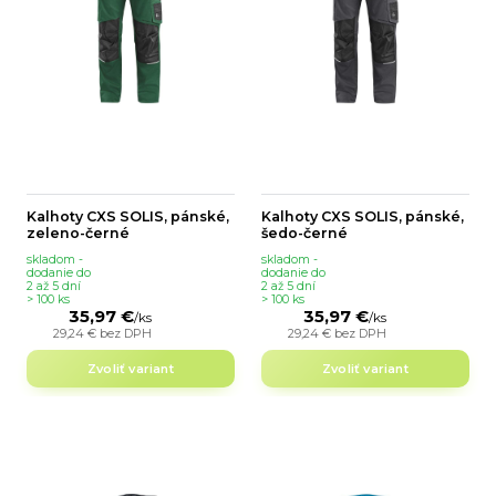
Kalhoty CXS SOLIS, pánské,
Kalhoty CXS SOLIS, pánské,
zeleno-černé
šedo-černé
skladom -
skladom -
dodanie do
dodanie do
2 až 5 dní
2 až 5 dní
> 100 ks
> 100 ks
35,97 €
35,97 €
/
ks
/
ks
29,24 €
bez DPH
29,24 €
bez DPH
Zvoliť variant
Zvoliť variant