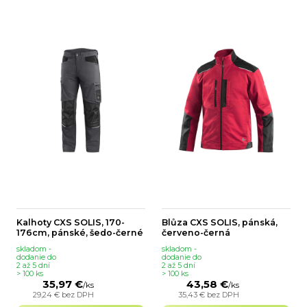
Kalhoty CXS SOLIS, 170-
Blůza CXS SOLIS, pánská,
176cm, pánské, šedo-černé
červeno-černá
skladom -
skladom -
dodanie do
dodanie do
2 až 5 dní
2 až 5 dní
> 100 ks
> 100 ks
35,97 €
43,58 €
/
ks
/
ks
29,24 €
bez DPH
35,43 €
bez DPH