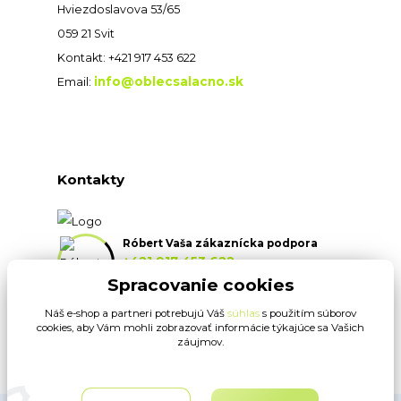
Hviezdoslavova 53/65
059 21 Svit
Kontakt: +421 917 453 622
info@oblecsalacno.sk
Email:
Kontakty
Róbert Vaša zákaznícka podpora
+421 917 453 622
(Po-Pia, 8:30-16:30 hod.)
Spracovanie cookies
Náš e-shop a partneri potrebujú Váš
súhlas
s použitím súborov
info@oblecsalacno.sk
cookies, aby Vám mohli zobrazovať informácie týkajúce sa Vašich
záujmov.