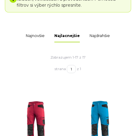
filtrov si výber rýchlo spresníte.
Najnovšie
Najlacnejšie
Najdrahšie
Zobrazujem 1-17 z 17
strana
z 1