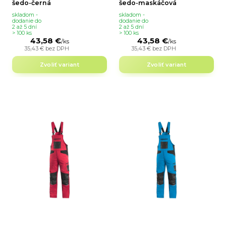
šedo-černá
šedo-maskáčová
skladom -
skladom -
dodanie do
dodanie do
2 až 5 dní
2 až 5 dní
> 100 ks
> 100 ks
43,58 €
43,58 €
/
ks
/
ks
35,43 €
bez DPH
35,43 €
bez DPH
Zvoliť variant
Zvoliť variant