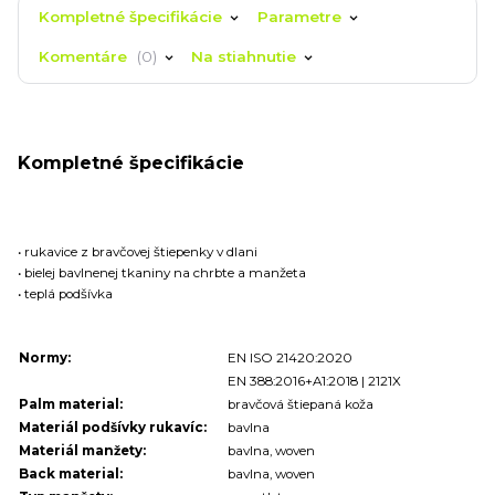
Kompletné špecifikácie
Parametre
Komentáre
0
Na stiahnutie
Kompletné špecifikácie
• rukavice z bravčovej štiepenky v dlani
• bielej bavlnenej tkaniny na chrbte a manžeta
• teplá podšívka
Normy:
EN ISO 21420:2020
EN 388:2016+A1:2018 | 2121X
Palm material:
bravčová štiepaná koža
Materiál podšívky rukavíc:
bavlna
Materiál manžety:
bavlna, woven
Back material:
bavlna, woven