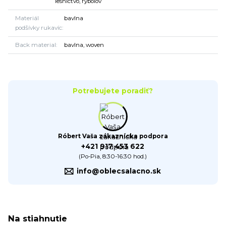
lesníctvo, rybolov
Materiál
bavlna
podšívky rukavíc
Back material
bavlna, woven
Potrebujete poradiť?
Róbert Vaša zákaznícka podpora
+421 917 453 622
(Po-Pia, 8:30-16:30 hod.)
info@oblecsalacno.sk
Na stiahnutie