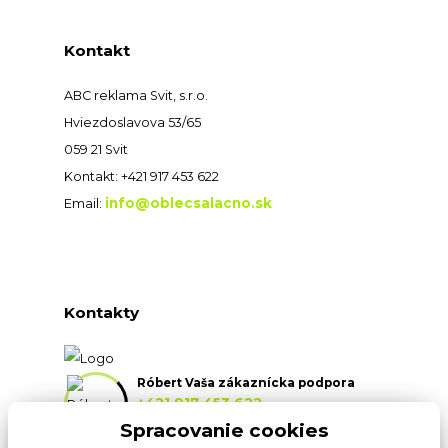
Kontakt
ABC reklama Svit, s.r.o.
Hviezdoslavova 53/65
059 21 Svit
Kontakt: +421 917 453 622
info@oblecsalacno.sk
Email:
Kontakty
Róbert Vaša zákaznícka podpora
+421 917 453 622
(Po-Pia, 8:30-16:30 hod.)
Spracovanie cookies