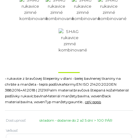
• rukavice z bravčovej štiepenky v dlani • bielej bavlnenej tkaniny na
chrbte a manžeta • teplá podšívkaNormy:EN ISO 21420:2020EN
388:2016+A1:2018 | 2121XPalm material:bravčová štiepaná kožaMateriál
podšívky rukavíc:bavlnaMateriál manžety:bavlna, wovenBack
material:bavlna, wovenTyp manžety:gauntle...
celý popis
Dostupnosť
skladom - dodanie do 2 až 5 dní > 100 PÁR
Veľkosť