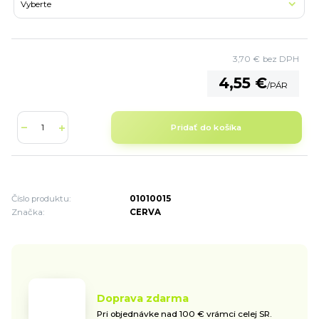
3,70 €
bez DPH
4,55 €
/
PÁR
Pridať do košíka
Číslo produktu:
01010015
Značka:
CERVA
Doprava zdarma
Pri objednávke nad 100 € vrámci celej SR.