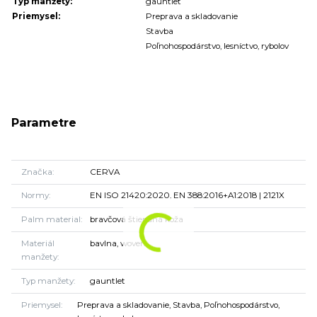
Typ manžety:
gauntlet
Priemysel:
Preprava a skladovanie
Stavba
Poľnohospodárstvo, lesníctvo, rybolov
Parametre
Značka
CERVA
Normy
EN ISO 21420:2020, EN 388:2016+A1:2018 | 2121X
Palm material
bravčová štiepaná koža
Materiál
bavlna, woven
manžety
Typ manžety
gauntlet
Priemysel
Preprava a skladovanie, Stavba, Poľnohospodárstvo,