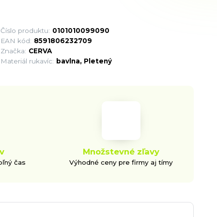
Číslo produktu:
0101010099090
EAN kód:
8591806232709
Značka:
CERVA
Materiál rukavíc:
bavlna, Pletený
v
Množstevné zľavy
oľný čas
Výhodné ceny pre firmy aj tímy