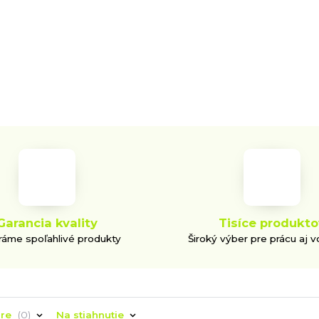
Garancia kvality
Tisíce produkto
áme spoľahlivé produkty
Široký výber pre prácu aj v
áre
0
Na stiahnutie