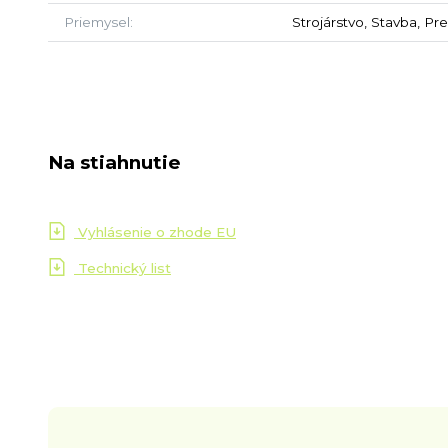
Priemysel
Strojárstvo, Stavba, Pr
Na stiahnutie
Vyhlásenie o zhode EU
Technický list