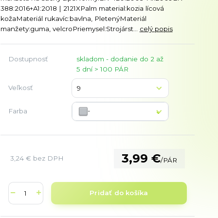
388:2016+A1:2018 | 2121XPalm material:kozia lícová
kožaMateriál rukavíc:bavlna, PletenýMateriál
manžety:guma, velcroPriemysel:Strojárst...
celý popis
Dostupnosť
skladom - dodanie do 2 až
5 dní > 100 PÁR
Veľkosť
-
Farba
3,99 €
3,24 €
bez DPH
/
PÁR
Pridať do košíka