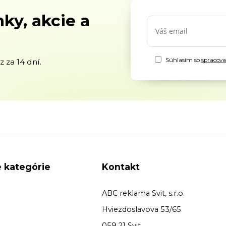
ky, akcie a
Súhlasím so
spracov
 za 14 dní.
 kategórie
Kontakt
ABC reklama Svit, s.r.o.
Hviezdoslavova 53/65
059 21 Svit