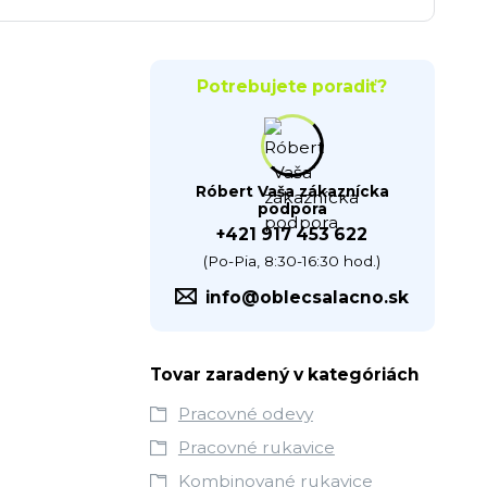
Potrebujete poradiť?
Róbert Vaša zákaznícka
podpora
+421 917 453 622
(Po-Pia, 8:30-16:30 hod.)
info@oblecsalacno.sk
Tovar zaradený v kategóriách
Pracovné odevy
Pracovné rukavice
Kombinované rukavice