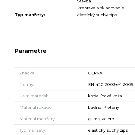
Stavba
Preprava a skladovanie
Typ manžety:
elastický suchý zips
Parametre
Značka
CERVA
Normy
EN 420:2003+A1:2009, 
Palm material
kozia lícová koža
Materiál rukavíc
bavlna, Pletený
Materiál manžety
guma, velcro
Typ manžety
elastický suchý zips