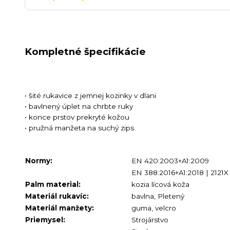
Kompletné špecifikácie
• šité rukavice z jemnej kozinky v dlani
• bavlnený úplet na chrbte ruky
• konce prstov prekryté kožou
• pružná manžeta na suchý zips
Normy:
EN 420:2003+A1:2009
EN 388:2016+A1:2018 | 2121X
Palm material:
kozia lícová koža
Materiál rukavíc:
bavlna, Pletený
Materiál manžety:
guma, velcro
Priemysel:
Strojárstvo