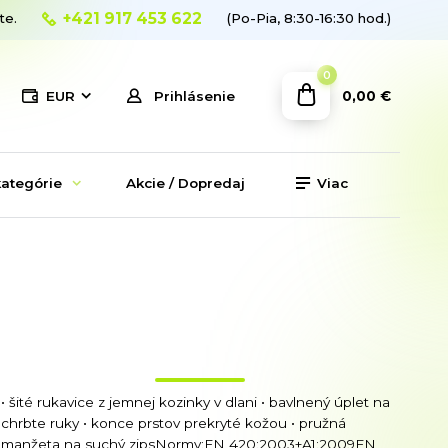
+421 917 453 622
te.
(Po-Pia, 8:30-16:30 hod.)
0
0,00 €
EUR
Prihlásenie
ategórie
Akcie / Dopredaj
Viac
• šité rukavice z jemnej kozinky v dlani • bavlnený úplet na
chrbte ruky • konce prstov prekryté kožou • pružná
manžeta na suchý zipsNormy:EN 420:2003+A1:2009EN