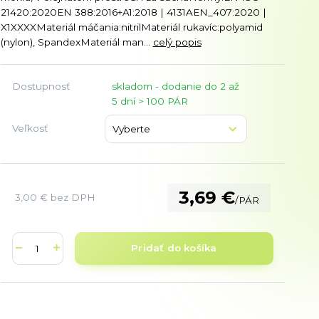
21420:2020EN 388:2016+A1:2018 | 4131AEN_407:2020 |
X1XXXXMateriál máčania:nitrilMateriál rukavíc:polyamid
(nylon), SpandexMateriál man...
celý popis
Dostupnosť
skladom - dodanie do 2 až
5 dní > 100 PÁR
Veľkosť
3,69 €
3,00 €
bez DPH
/
PÁR
Pridať do košíka