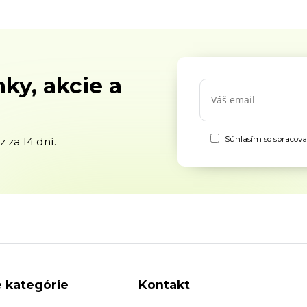
ky, akcie a
Súhlasím so
spracov
 za 14 dní.
 kategórie
Kontakt