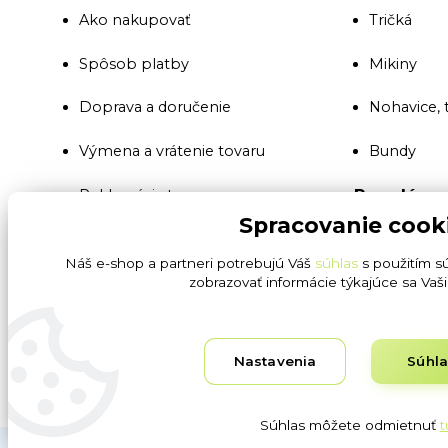
Ako nakupovať
Tričká
Spôsob platby
Mikiny
Doprava a doručenie
Nohavice, 
Výmena a vrátenie tovaru
Bundy
Populárne
Reklamácia tovaru
Spracovanie cook
Montérkov
Všeobecné obchodné podmienky
Náš e-shop a partneri potrebujú Váš
súhlas
s použitím s
Reflexné 
zobrazovať informácie týkajúce sa Vaš
Ochrana osobných údajov GDPR
SBS a secu
Blog
Nastavenia
Súhl
Pracovné r
Súhlas môžete odmietnuť
t
Obrázky sú ilustračné. Dodávateľ si vyhradzuje právo na t