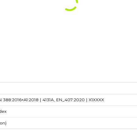
 388:2016+A1:2018 | 4131A, EN_407:2020 | X1XXXX
ndex
lon)