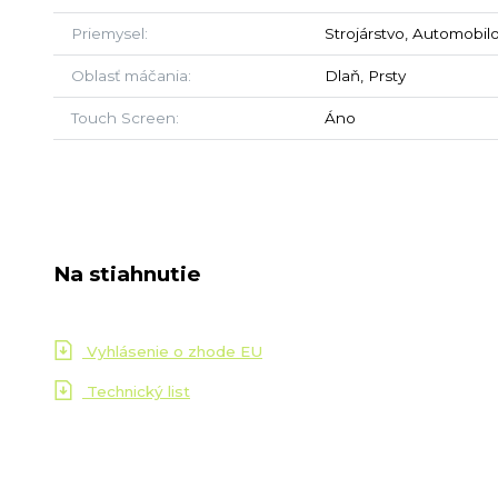
Priemysel
Strojárstvo, Automobil
Oblasť máčania
Dlaň, Prsty
Touch Screen
Áno
Na stiahnutie
Vyhlásenie o zhode EU
Technický list