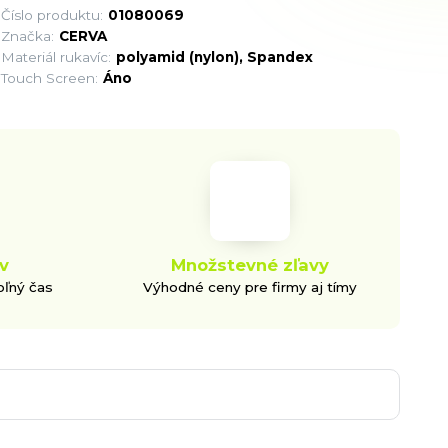
Číslo produktu:
01080069
Značka:
CERVA
Materiál rukavíc:
polyamid (nylon), Spandex
Touch Screen:
Áno
v
Množstevné zľavy
oľný čas
Výhodné ceny pre firmy aj tímy