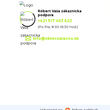
Róbert Vaša zákaznícka
podpora
+421 917 453 622
(Po-Pia, 8:30-16:30 hod.)
info@oblecsalacno.sk
Vytvorené na
Eshop-rychlo.sk