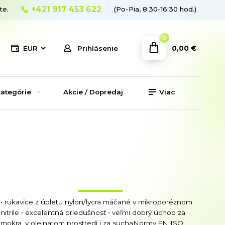
+421 917 453 622
te.
(Po-Pia, 8:30-16:30 hod.)
0
0,00 €
EUR
Prihlásenie
ategórie
Akcie / Dopredaj
Viac
• rukavice z úpletu nylon/lycra máčané v mikroporéznom
nitrile • excelentná priedušnosť • veľmi dobrý úchop za
mokra, v olejnatom prostredí i za suchaNormy:EN ISO