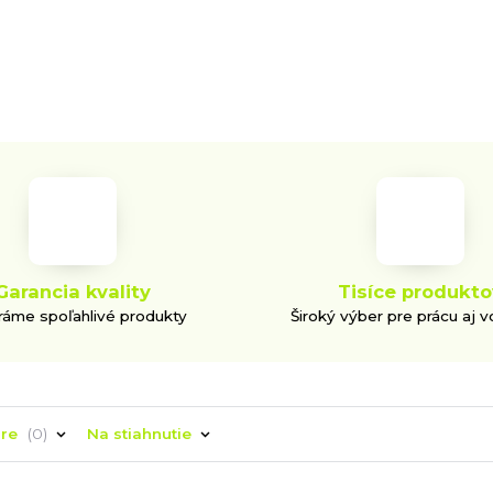
Garancia kvality
Tisíce produkto
áme spoľahlivé produkty
Široký výber pre prácu aj v
áre
0
Na stiahnutie