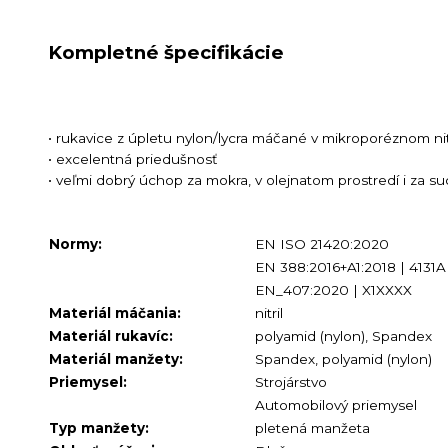
Kompletné špecifikácie
• rukavice z úpletu nylon/lycra máčané v mikroporéznom nit
• excelentná priedušnosť
• veľmi dobrý úchop za mokra, v olejnatom prostredí i za s
Normy:
EN ISO 21420:2020
EN 388:2016+A1:2018 | 4131A
EN_407:2020 | X1XXXX
Materiál máčania:
nitril
Materiál rukavíc:
polyamid (nylon), Spandex
Materiál manžety:
Spandex, polyamid (nylon)
Priemysel:
Strojárstvo
Automobilový priemysel
Typ manžety:
pletená manžeta