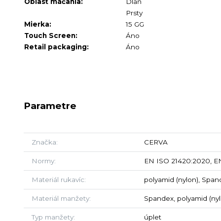
Oblasť máčania:
Dlaň
Prsty
Mierka:
15 GG
Touch Screen:
Áno
Retail packaging:
Áno
Parametre
Značka
CERVA
Normy
EN ISO 21420:2020, EN
Materiál rukavíc
polyamid (nylon), Spa
Materiál manžety
Spandex, polyamid (ny
Typ manžety
úplet