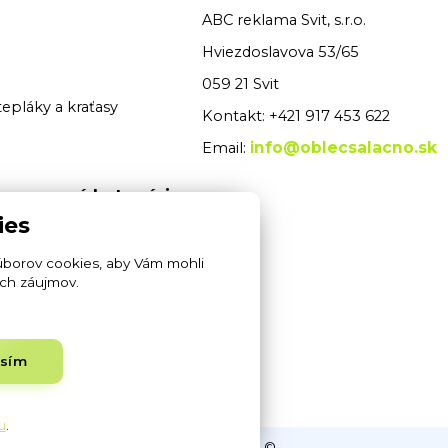
ABC reklama Svit, s.r.o.
Hviezdoslavova 53/65
059 21 Svit
tepláky a kraťasy
Kontakt: +421 917 453 622
info@oblecsalacno.sk
Email:
 pracovné kategórie
ies
é odevy
úborov cookies, aby Vám mohli
pracovné odevy
ich záujmov.
rity odevy
asím
ukavice
u
.
ypografické chyby. www.oblecsalacno.sk ©