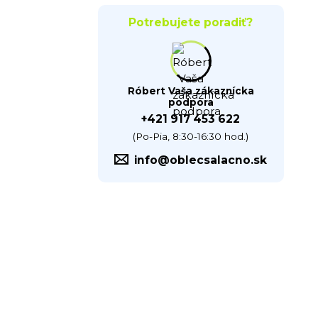
Potrebujete poradiť?
Róbert Vaša zákaznícka
podpora
+421 917 453 622
(Po-Pia, 8:30-16:30 hod.)
info@oblecsalacno.sk