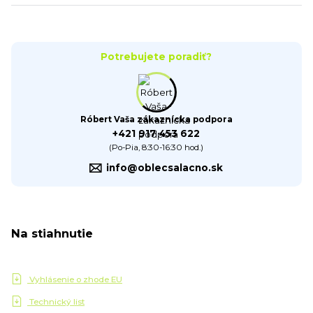
Potrebujete poradiť?
Róbert Vaša zákaznícka podpora
+421 917 453 622
(Po-Pia, 8:30-16:30 hod.)
info@oblecsalacno.sk
Na stiahnutie
Vyhlásenie o zhode EU
Technický list