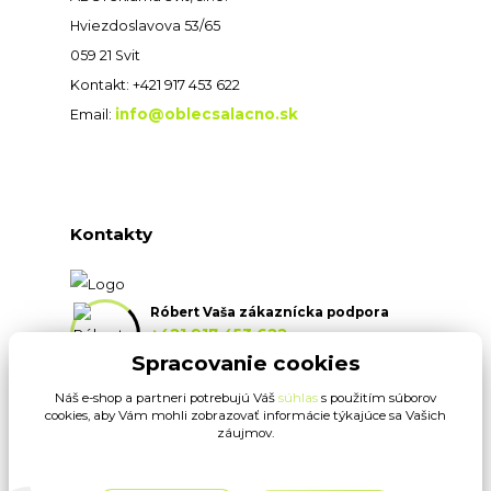
Hviezdoslavova 53/65
059 21 Svit
Kontakt: +421 917 453 622
info@oblecsalacno.sk
Email:
Kontakty
Róbert Vaša zákaznícka podpora
+421 917 453 622
(Po-Pia, 8:30-16:30 hod.)
Spracovanie cookies
Náš e-shop a partneri potrebujú Váš
súhlas
s použitím súborov
info@oblecsalacno.sk
cookies, aby Vám mohli zobrazovať informácie týkajúce sa Vašich
záujmov.