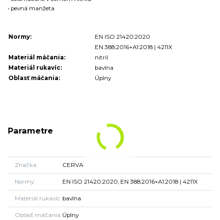
• pevná manžeta
Normy:
EN ISO 21420:2020
EN 388:2016+A1:2018 | 4211X
Materiál máčania:
nitril
Materiál rukavíc:
bavlna
Oblasť máčania:
Úplny
Parametre
Značka
CERVA
Normy
EN ISO 21420:2020, EN 388:2016+A1:2018 | 4211X
Materiál rukavíc
bavlna
Oblasť máčania
Úplny