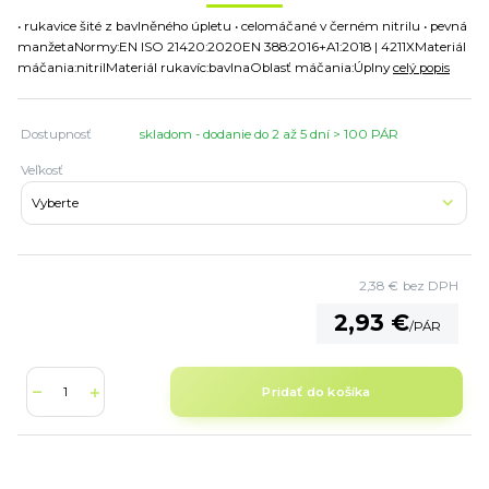
• rukavice šité z bavlněného úpletu • celomáčané v černém nitrilu • pevná
manžetaNormy:EN ISO 21420:2020EN 388:2016+A1:2018 | 4211XMateriál
máčania:nitrilMateriál rukavíc:bavlnaOblasť máčania:Úplny
celý popis
Dostupnosť
skladom - dodanie do 2 až 5 dní > 100 PÁR
Veľkosť
2,38 €
bez DPH
2,93 €
/
PÁR
Pridať do košíka