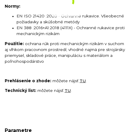
Normy:
EN ISO 21420
:2020
- Ochranné rukavice. Všeobecné
požiadavky a skúšobné metódy
EN 388 :2016+A1:2018 (4111X) - Ochranné rukavice proti
mechanickým rizikám
Použitie:
ochrana rúk proti mechanickým rizikám v suchom
aj vlhkom pracovnom prostredí; vhodné najmä pre strojársky
priemysel, skladové práce, manipuláciu s materiálom a
poľnohospodárstvo
Prehlásenie o zhode:
môžete nájsť
TU
.
Technický list:
môžete nájsť
TU
.
Parametre