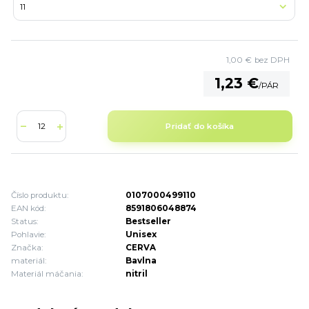
1,00 €
bez DPH
1,23 €
/
PÁR
Pridať do košíka
Číslo produktu:
0107000499110
EAN kód:
8591806048874
Status:
Bestseller
Pohlavie:
Unisex
Značka:
CERVA
materiál:
Bavlna
Materiál máčania:
nitril