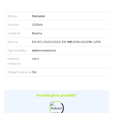
Status
Bestseller
Značka
CERVA
materiál
Bavlna
Normy
EN ISO 21420:2020, EN 388:2016+A1:2018 | 4111X
Typ manžety
pletená elastická
Materiál
nitril
máčania
Oblasť máčania
3/4
Potrebujete poradiť?