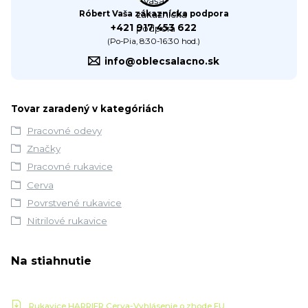
Róbert Vaša zákaznícka podpora
+421 917 453 622
(Po-Pia, 8:30-16:30 hod.)
info@oblecsalacno.sk
Tovar zaradený v kategóriách
Pracovné odevy
Značky
Pracovné rukavice
Cerva
Povrstvené rukavice
Nitrilové rukavice
Na stiahnutie
Rukavice HARRIER Cerva-Vyhlásenie o zhode EU