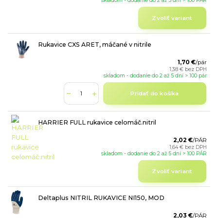
skladom - dodanie do 2 až 5 dní > 100 PÁR
Zvoliť variant
Rukavice CXS ARET, máčané v nitrile
1,70 €
/
pár
1,38 €
bez DPH
skladom - dodanie do 2 až 5 dní > 100 pár
Pridať do košíka
HARRIER FULL rukavice celomáč.nitril
2,02 €
/
PÁR
1,64 €
bez DPH
skladom - dodanie do 2 až 5 dní > 100 PÁR
Zvoliť variant
Deltaplus NITRIL RUKAVICE NI150, MOD
2,03 €
/
PÁR