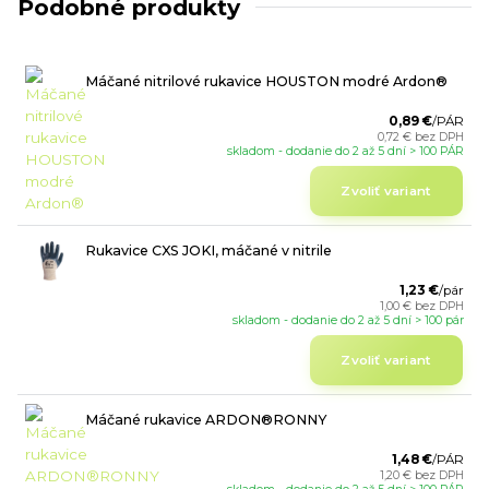
Podobné produkty
Máčané nitrilové rukavice HOUSTON modré Ardon®
0,89 €
/
PÁR
0,72 €
bez DPH
skladom - dodanie do 2 až 5 dní > 100 PÁR
Zvoliť variant
Rukavice CXS JOKI, máčané v nitrile
1,23 €
/
pár
1,00 €
bez DPH
skladom - dodanie do 2 až 5 dní > 100 pár
Zvoliť variant
Máčané rukavice ARDON®RONNY
1,48 €
/
PÁR
1,20 €
bez DPH