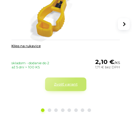
Klips na rukavice
2,10 €
/
KS
skladom - dodanie do 2
až 5 dní > 100 KS
1,71 €
bez DPH
Zvoliť variant