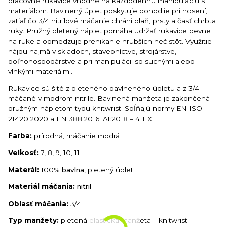
pracovné rukavice vhodné na každodennú manipuláciu s
materiálom. Bavlnený úplet poskytuje pohodlie pri nosení,
zatiaľ čo 3/4 nitrilové máčanie chráni dlaň, prsty a časť chrbta
ruky. Pružný pletený náplet pomáha udržať rukavice pevne
na ruke a obmedzuje prenikanie hrubších nečistôt. Využitie
nájdu najmä v skladoch, stavebníctve, strojárstve,
poľnohospodárstve a pri manipulácii so suchými alebo
vlhkými materiálmi.
Rukavice sú šité z pleteného bavlneného úpletu a z 3/4
máčané v modrom nitrile. Bavlnená manžeta je zakončená
pružným nápletom typu knitwrist. Spĺňajú normy EN ISO
21420:2020 a EN 388:2016+A1:2018 – 4111X.
Farba:
prírodná, máčanie modrá
Veľkosť:
7, 8, 9, 10, 11
Materál:
100%
bavlna
, pletený úplet
Materiál máčania:
nitril
Oblasť máčania:
3/4
Typ manžety:
pletená elastická manžeta – knitwrist