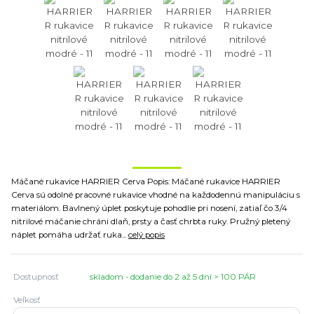
Máčané rukavice HARRIER Cerva Popis: Máčané rukavice HARRIER
Cerva sú odolné pracovné rukavice vhodné na každodennú manipuláciu s
materiálom. Bavlnený úplet poskytuje pohodlie pri nosení, zatiaľ čo 3/4
nitrilové máčanie chráni dlaň, prsty a časť chrbta ruky. Pružný pletený
náplet pomáha udržať ruka...
celý popis
Dostupnosť
skladom - dodanie do 2 až 5 dní > 100 PÁR
Veľkosť