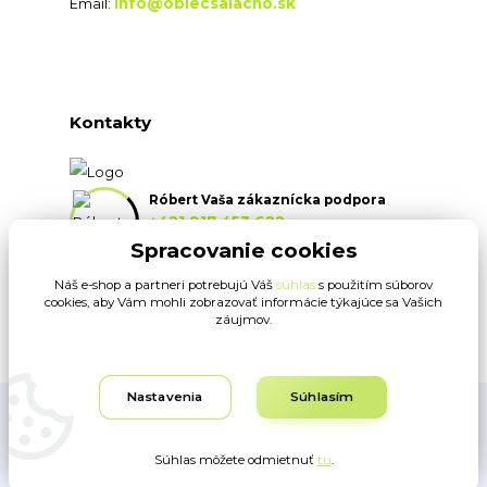
info@oblecsalacno.sk
Email:
Kontakty
Róbert Vaša zákaznícka podpora
+421 917 453 622
(Po-Pia, 8:30-16:30 hod.)
Spracovanie cookies
Náš e-shop a partneri potrebujú Váš
súhlas
s použitím súborov
info@oblecsalacno.sk
cookies, aby Vám mohli zobrazovať informácie týkajúce sa Vašich
záujmov.
Nastavenia
Súhlasím
Obrázky sú ilustračné. Dodávateľ si vyhradzuje právo na typografické
chyby. www.oblecsalacno.sk ©
Súhlas môžete odmietnuť
tu
.
Vytvorené na
Eshop-rychlo.sk