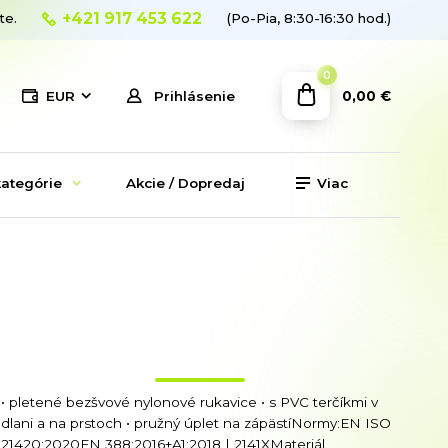
+421 917 453 622
te.
(Po-Pia, 8:30-16:30 hod.)
0
0,00 €
EUR
Prihlásenie
ategórie
Akcie / Dopredaj
Viac
• pletené bezšvové nylonové rukavice • s PVC terčíkmi v
dlani a na prstoch • pružný úplet na zápästíNormy:EN ISO
21420:2020EN 388:2016+A1:2018 | 2141XMateriál