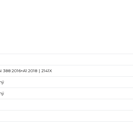
 388:2016+A1:2018 | 2141X
ný
ný