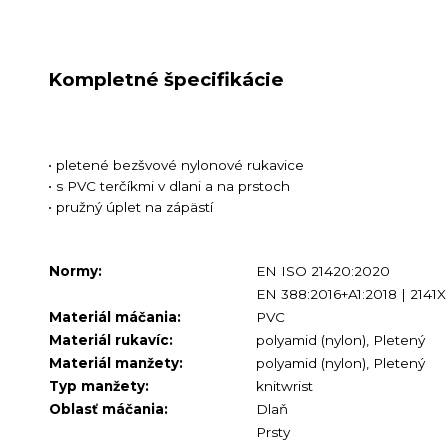
Kompletné špecifikácie
• pletené bezšvové nylonové rukavice
• s PVC terčíkmi v dlani a na prstoch
• pružný úplet na zápästí
Normy:
EN ISO 21420:2020
EN 388:2016+A1:2018 | 2141X
Materiál máčania:
PVC
Materiál rukavíc:
polyamid (nylon), Pletený
Materiál manžety:
polyamid (nylon), Pletený
Typ manžety:
knitwrist
Oblasť máčania:
Dlaň
Prsty