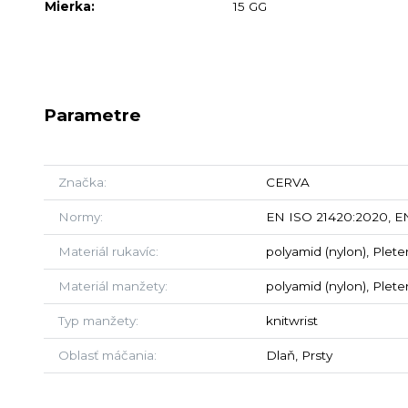
Mierka:
15 GG
Parametre
Značka
CERVA
Normy
EN ISO 21420:2020, EN
Materiál rukavíc
polyamid (nylon), Plete
Materiál manžety
polyamid (nylon), Plete
Typ manžety
knitwrist
Oblasť máčania
Dlaň, Prsty