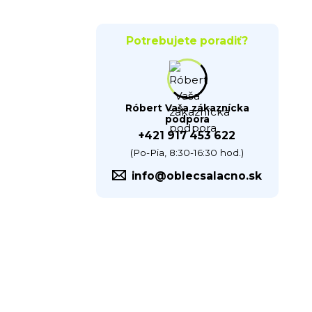
Potrebujete poradiť?
Róbert Vaša zákaznícka
podpora
+421 917 453 622
(Po-Pia, 8:30-16:30 hod.)
info@oblecsalacno.sk