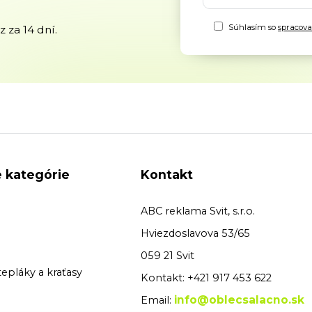
Súhlasím so
spracov
 za 14 dní.
 kategórie
Kontakt
ABC reklama Svit, s.r.o.
Hviezdoslavova 53/65
059 21 Svit
tepláky a kraťasy
Kontakt: +421 917 453 622
info@oblecsalacno.sk
Email: