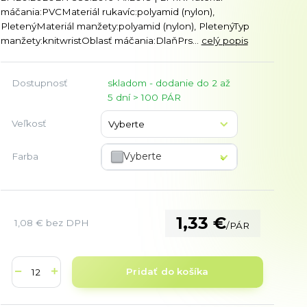
máčania:PVCMateriál rukavíc:polyamid (nylon),
PletenýMateriál manžety:polyamid (nylon), PletenýTyp
manžety:knitwristOblasť máčania:DlaňPrs...
celý popis
Dostupnosť
skladom - dodanie do 2 až
5 dní > 100 PÁR
Veľkosť
Vyberte
Farba
1,33 €
1,08 €
bez DPH
/
PÁR
Pridať do košíka