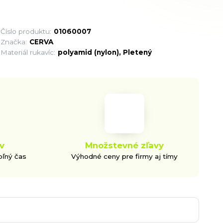
Číslo produktu:
01060007
Značka:
CERVA
Materiál rukavíc:
polyamid (nylon), Pletený
v
Množstevné zľavy
oľný čas
Výhodné ceny pre firmy aj tímy