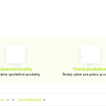
Garancia kvality
Tisíce produkto
áme spoľahlivé produkty
Široký výber pre prácu aj v
áre
0
Na stiahnutie