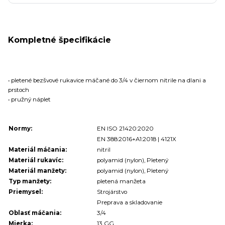
Kompletné špecifikácie
• pletené bezšvové rukavice máčané do 3/4 v čiernom nitrile na dlani a
prstoch
• pružný náplet
Normy:
EN ISO 21420:2020
EN 388:2016+A1:2018 | 4121X
Materiál máčania:
nitril
Materiál rukavíc:
polyamid (nylon), Pletený
Materiál manžety:
polyamid (nylon), Pletený
Typ manžety:
pletená manžeta
Priemysel:
Strojárstvo
Preprava a skladovanie
Oblasť máčania:
3/4
Mierka:
13 GG