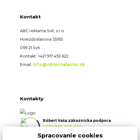
Kontakt
ABC reklama Svit, s.r.o.
Hviezdoslavova 53/65
059 21 Svit
Kontakt: +421 917 453 622
info@oblecsalacno.sk
Email:
Kontakty
Róbert Vaša zákaznícka podpora
+421 917 453 622
(Po-Pia, 8:30-16:30 hod.)
Spracovanie cookies