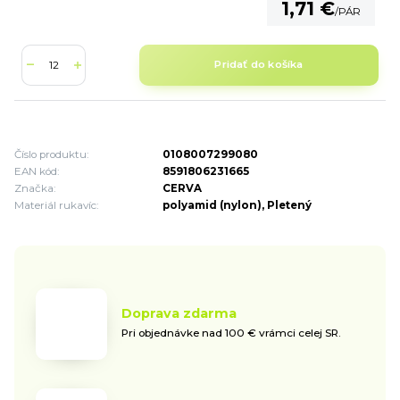
1,71 €
/
PÁR
Pridať do košíka
Číslo produktu:
0108007299080
EAN kód:
8591806231665
Značka:
CERVA
Materiál rukavíc:
polyamid (nylon), Pletený
Doprava zdarma
Pri objednávke nad 100 € vrámci celej SR.