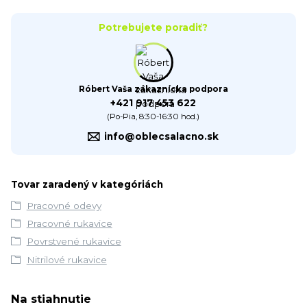
Potrebujete poradiť?
Róbert Vaša zákaznícka podpora
+421 917 453 622
(Po-Pia, 8:30-16:30 hod.)
info@oblecsalacno.sk
Tovar zaradený v kategóriách
Pracovné odevy
Pracovné rukavice
Povrstvené rukavice
Nitrilové rukavice
Na stiahnutie