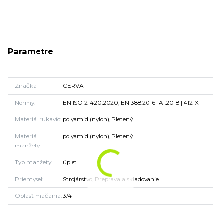
Parametre
Značka
CERVA
Normy
EN ISO 21420:2020, EN 388:2016+A1:2018 | 4121X
Materiál rukavíc
polyamid (nylon), Pletený
Materiál
polyamid (nylon), Pletený
manžety
Typ manžety
úplet
Priemysel
Strojárstvo, Preprava a skladovanie
Oblasť máčania
3/4