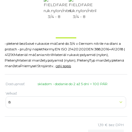
• pletené bezšvové rukavice máčané do 3/4 v čiernom nitrile na dlani a
prstoch • pružný nápletNormy:EN ISO 21420:2020EN 388:2016+A1:2018 |
4121XMateriál máčania:nitrilMateriál rukavíc:polyamid (nylon),
PletenýMateriál manžety:polyamid (nylon), PletenýTyp manžety:pletená
manžetaPriemysel:Strojárstv...
celý popis
Dostupnosť
skladom - dodanie do 2 až 5 dní > 100 PÁR
Veľkosť
1,39 €
bez DPH