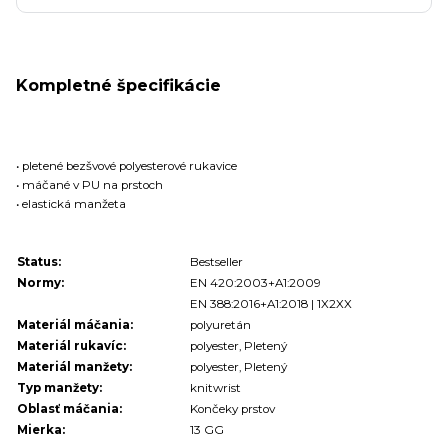
Kompletné špecifikácie
• pletené bezšvové polyesterové rukavice
• máčané v PU na prstoch
• elastická manžeta
Status:
Bestseller
Normy:
EN 420:2003+A1:2009
EN 388:2016+A1:2018 | 1X2XX
Materiál máčania:
polyuretán
Materiál rukavíc:
polyester, Pletený
Materiál manžety:
polyester, Pletený
Typ manžety:
knitwrist
Oblasť máčania:
Končeky prstov
Mierka:
13 GG