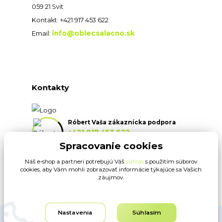
059 21 Svit
Kontakt: +421 917 453 622
info@oblecsalacno.sk
Email:
Kontakty
Róbert Vaša zákaznícka podpora
+421 917 453 622
(Po-Pia, 8:30-16:30 hod.)
Spracovanie cookies
Náš e-shop a partneri potrebujú Váš
súhlas
s použitím súborov
info@oblecsalacno.sk
cookies, aby Vám mohli zobrazovať informácie týkajúce sa Vašich
záujmov.
Nastavenia
Súhlasím