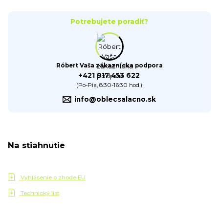
Potrebujete poradiť?
Róbert Vaša zákaznícka podpora
+421 917 453 622
(Po-Pia, 8:30-16:30 hod.)
info@oblecsalacno.sk
Na stiahnutie
Vyhlásenie o zhode EU
Technický list