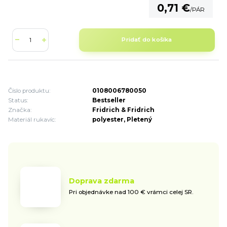
0,71 €
/
PÁR
Pridať do košíka
Číslo produktu:
0108006780050
Status:
Bestseller
Značka:
Fridrich & Fridrich
Materiál rukavíc:
polyester, Pletený
Doprava zdarma
Pri objednávke nad 100 € vrámci celej SR.