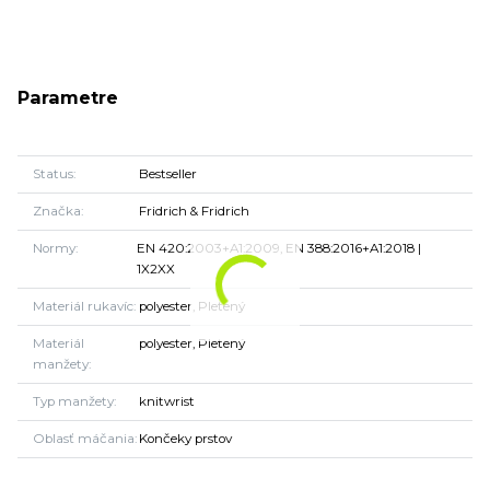
Parametre
Status
Bestseller
Značka
Fridrich & Fridrich
Normy
EN 420:2003+A1:2009, EN 388:2016+A1:2018 |
1X2XX
Materiál rukavíc
polyester, Pletený
Materiál
polyester, Pletený
manžety
Typ manžety
knitwrist
Oblasť máčania
Končeky prstov