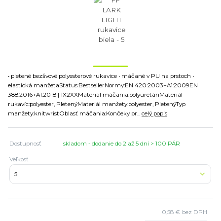
• pletené bezšvové polyesterové rukavice • máčané v PU na prstoch •
elastická manžetaStatus:BestsellerNormy:EN 420:2003+A1:2009EN
388:2016+A1:2018 | 1X2XXMateriál máčania:polyuretánMateriál
rukavíc:polyester, PletenýMateriál manžety:polyester, PletenýTyp
manžety:knitwristOblasť máčania:Končeky pr...
celý popis
Dostupnosť
skladom - dodanie do 2 až 5 dní > 100 PÁR
Veľkosť
0,58 €
bez DPH