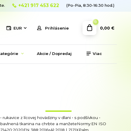
+421 917 453 622
te.
(Po-Pia, 8:30-16:30 hod.)
0
0,00 €
EUR
Prihlásenie
ategórie
Akcie / Dopredaj
Viac
• rukavice z lícovej hovädziny v dlani • s podšívkou •
bavlnená tkanina na chrbte a manžeteNormy:EN ISO
21420:2020EN 388:2016+A1:2018 | 2121XPalm