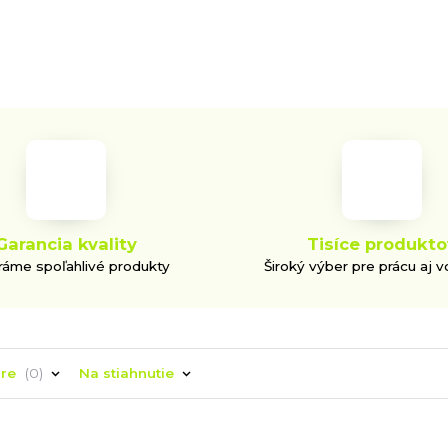
Garancia kvality
Tisíce produkto
áme spoľahlivé produkty
Široký výber pre prácu aj v
áre
0
Na stiahnutie