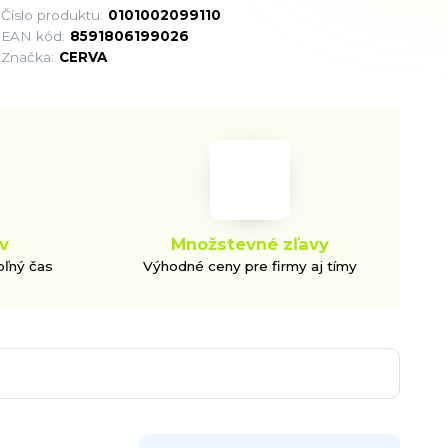
Číslo produktu:
0101002099110
EAN kód:
8591806199026
Značka:
CERVA
v
Množstevné zľavy
oľný čas
Výhodné ceny pre firmy aj tímy