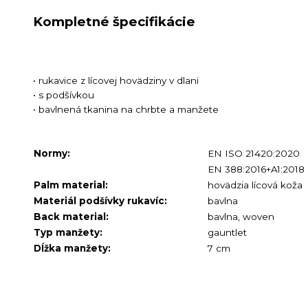
Kompletné špecifikácie
• rukavice z lícovej hovädziny v dlani
• s podšívkou
• bavlnená tkanina na chrbte a manžete
Normy:
EN ISO 21420:2020
EN 388:2016+A1:2018 
Palm material:
hovädzia lícová koža
Materiál podšívky rukavíc:
bavlna
Back material:
bavlna, woven
Typ manžety:
gauntlet
Dĺžka manžety:
7 cm