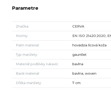
Parametre
Značka
CERVA
Normy
EN ISO 21420:2020, EN
Palm material
hovädzia lícová koža
Typ manžety
gauntlet
Materiál podšívky rukavíc
bavlna
Back material
bavlna, woven
Dĺžka manžety
7 cm