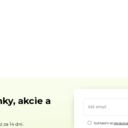
ky, akcie a
Súhlasím so
spracov
 za 14 dní.