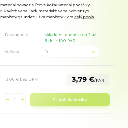
material:hovädzia lícová kožaMateriál podšívky
rukavíc:bavlnaBack material:bavlna, wovenTyp
manžety:gauntletDĺžka manžety:7 cm
celý popis
Dostupnosť
skladom - dodanie do 2 až
5 dní > 100 PÁR
Veľkosť
3,79 €
3,08 €
bez DPH
/
PÁR
Pridať do košíka