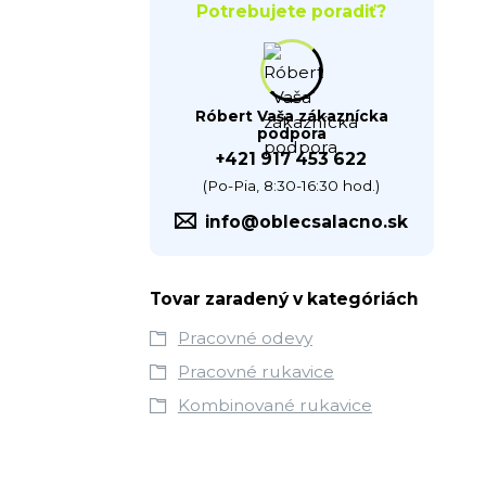
Potrebujete poradiť?
Róbert Vaša zákaznícka
podpora
+421 917 453 622
(Po-Pia, 8:30-16:30 hod.)
info@oblecsalacno.sk
Tovar zaradený v kategóriách
Pracovné odevy
Pracovné rukavice
Kombinované rukavice