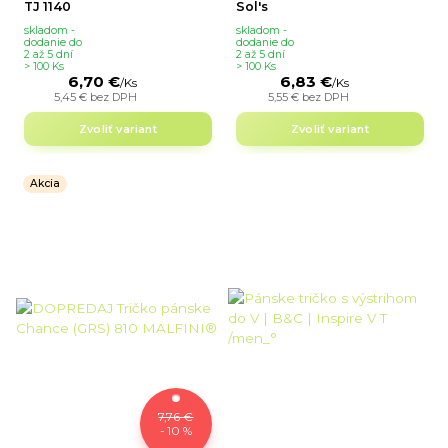
TJ 1140
Sol's
skladom -
skladom -
dodanie do
dodanie do
2 až 5 dní
2 až 5 dní
> 100 Ks
> 100 Ks
6,70 €
6,83 €
/
Ks
/
Ks
5,45 €
bez DPH
5,55 €
bez DPH
Zvoliť variant
Zvoliť variant
Akcia
7,76 €
- 10 %