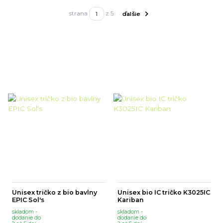
strana
z 5
ďalšie
Unisex tričko z bio bavlny
Unisex bio IC tričko K3025IC
EPIC Sol's
Kariban
skladom -
skladom -
dodanie do
dodanie do