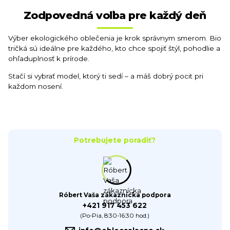
Zodpovedná voľba pre každý deň
Výber ekologického oblečenia je krok správnym smerom. Bio
tričká sú ideálne pre každého, kto chce spojiť štýl, pohodlie a
ohľaduplnosť k prírode.
Stačí si vybrať model, ktorý ti sedí – a máš dobrý pocit pri
každom nosení.
Potrebujete poradiť?
Róbert Vaša zákaznícka podpora
+421 917 453 622
(Po-Pia, 8:30-16:30 hod.)