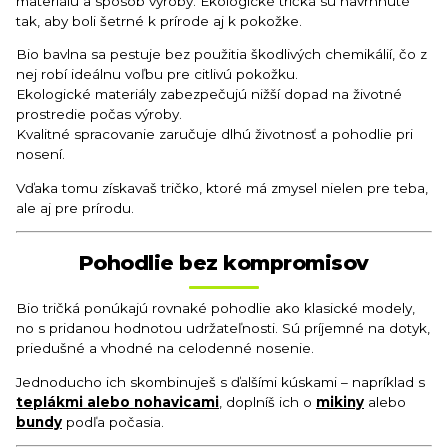
materiálu a spôsob výroby. Ekologické tričká sú navrhnuté
tak, aby boli šetrné k prírode aj k pokožke.
Bio bavlna sa pestuje bez použitia škodlivých chemikálií, čo z
nej robí ideálnu voľbu pre citlivú pokožku.
Ekologické materiály zabezpečujú nižší dopad na životné
prostredie počas výroby.
Kvalitné spracovanie zaručuje dlhú životnosť a pohodlie pri
nosení.
Vďaka tomu získavaš tričko, ktoré má zmysel nielen pre teba,
ale aj pre prírodu.
Pohodlie bez kompromisov
Bio tričká ponúkajú rovnaké pohodlie ako klasické modely,
no s pridanou hodnotou udržateľnosti. Sú príjemné na dotyk,
priedušné a vhodné na celodenné nosenie.
Jednoducho ich skombinuješ s ďalšími kúskami – napríklad s
teplákmi alebo nohavicami
, doplníš ich o
mikiny
alebo
bundy
podľa počasia.