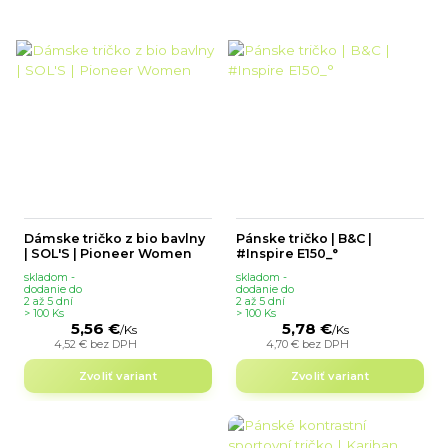
Dámske tričko z bio bavlny
Pánske tričko | B&C |
| SOL'S | Pioneer Women
#Inspire E150_°
skladom -
skladom -
dodanie do
dodanie do
2 až 5 dní
2 až 5 dní
> 100 Ks
> 100 Ks
5,56 €
5,78 €
/
Ks
/
Ks
4,52 €
bez DPH
4,70 €
bez DPH
Zvoliť variant
Zvoliť variant