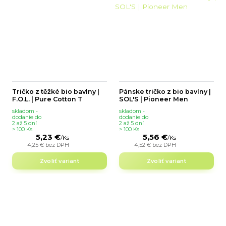
Tričko z těžké bio bavlny |
Pánske tričko z bio bavlny |
F.O.L. | Pure Cotton T
SOL'S | Pioneer Men
skladom -
skladom -
dodanie do
dodanie do
2 až 5 dní
2 až 5 dní
> 100 Ks
> 100 Ks
5,23 €
5,56 €
/
Ks
/
Ks
4,25 €
bez DPH
4,52 €
bez DPH
Zvoliť variant
Zvoliť variant