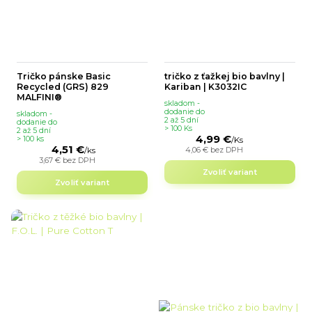
Tričko pánske Basic
tričko z ťažkej bio bavlny |
Recycled (GRS) 829
Kariban | K3032IC
MALFINI®
skladom -
dodanie do
skladom -
2 až 5 dní
dodanie do
> 100 Ks
2 až 5 dní
4,99 €
> 100 ks
/
Ks
4,51 €
4,06 €
bez DPH
/
ks
3,67 €
bez DPH
Zvoliť variant
Zvoliť variant