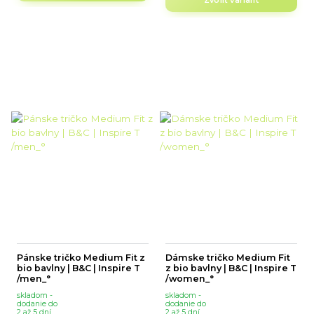
Zvoliť variant
Pánske tričko Medium Fit z
Dámske tričko Medium Fit
bio bavlny | B&C | Inspire T
z bio bavlny | B&C | Inspire T
/men_°
/women_°
skladom -
skladom -
dodanie do
dodanie do
2 až 5 dní
2 až 5 dní