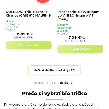
DOPREDAJ Tričko pánske
Pánske tričko s výstrihom
Chance (GRS) 810 MALFINI®
do V | B&C | Inspire V T
/men_°
skladom -
dodanie do
skladom -
2 až 5 dní
dodanie do
> 100 ks
2 až 5 dní
6,99 €
> 100 Ks
/
ks
7,08 €
5,68 €
bez DPH
/
Ks
5,76 €
bez DPH
Zvoliť variant
Zvoliť variant
Načítať ďalšie produkty (20)
strana
z 5
ďalšie
Prečo si vybrať bio tričko
Pri výbere bio trička nejde len o vzhľad, ale aj o pôvod