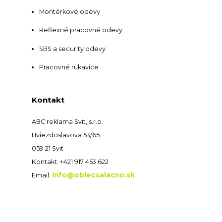
Montérkové odevy
Reflexné pracovné odevy
SBS a security odevy
Pracovné rukavice
Kontakt
ABC reklama Svit, s.r.o.
Hviezdoslavova 53/65
059 21 Svit
Kontakt: +421 917 453 622
info@oblecsalacno.sk
Email: