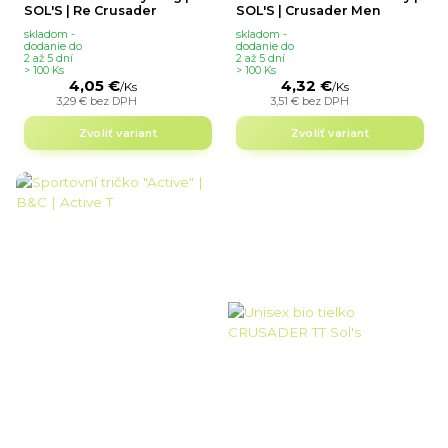
SOL'S | Re Crusader
SOL'S | Crusader Men
skladom -
skladom -
dodanie do
dodanie do
2 až 5 dní
2 až 5 dní
> 100 Ks
> 100 Ks
4,05 €
4,32 €
/
Ks
/
Ks
3,29 €
bez DPH
3,51 €
bez DPH
Zvoliť variant
Zvoliť variant