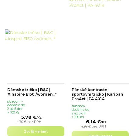
Dámske tričko | B&C |
Pánské kontrastní
#Inspire E150 /women_°
sportovní tričko | Kariban
ProAct | PA 4014
skladom -
dodanie do
skladom -
2 až 5 dní
dodanie do
> 100 Ks
2 až 5 dní
5,78 €
> 100 Ks
/
Ks
6,14 €
4,70 €
bez DPH
/
Ks
4,99 €
bez DPH
Zvoliť variant