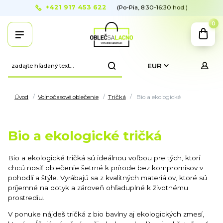
+421 917 453 622
(Po-Pia, 8:30-16:30 hod.)
0
EUR
Úvod
Voľnočasové oblečenie
Tričká
Bio a ekologické
Bio a ekologické tričká
Bio a ekologické tričká sú ideálnou voľbou pre tých, ktorí
chcú nosiť oblečenie šetrné k prírode bez kompromisov v
pohodlí a štýle. Vyrábajú sa z kvalitných materiálov, ktoré sú
príjemné na dotyk a zároveň ohľaduplné k životnému
prostrediu.
V ponuke nájdeš tričká z bio bavlny aj ekologických zmesí,