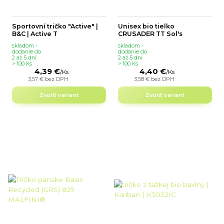
Sportovní tričko "Active" |
Unisex bio tielko
B&C | Active T
CRUSADER TT Sol's
skladom -
skladom -
dodanie do
dodanie do
2 až 5 dní
2 až 5 dní
> 100 Ks
> 100 Ks
4,39 €
4,40 €
/
Ks
/
Ks
3,57 €
bez DPH
3,58 €
bez DPH
Zvoliť variant
Zvoliť variant