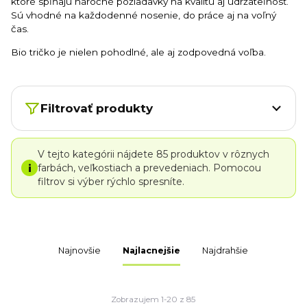
ktoré spĺňajú náročné požiadavky na kvalitu aj udržateľnosť.
Sú vhodné na každodenné nosenie, do práce aj na voľný
čas.
Bio tričko je nielen pohodlné, ale aj zodpovedná voľba.
Filtrovať produkty
V tejto kategórii nájdete 85 produktov v rôznych
i
farbách, veľkostiach a prevedeniach. Pomocou
filtrov si výber rýchlo spresníte.
Najnovšie
Najlacnejšie
Najdrahšie
Zobrazujem 1-20 z 85