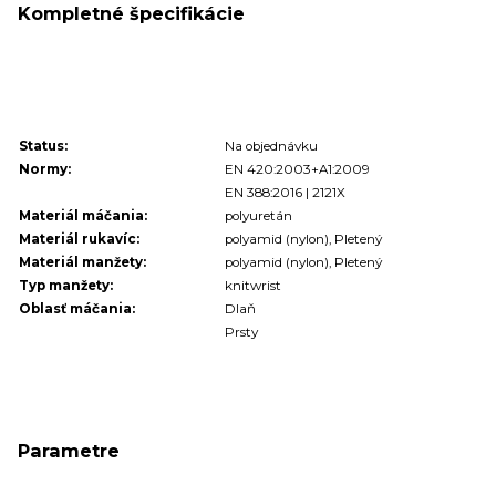
Kompletné špecifikácie
Status:
Na objednávku
Normy:
EN 420:2003+A1:2009
EN 388:2016 | 2121X
Materiál máčania:
polyuretán
Materiál rukavíc:
polyamid (nylon), Pletený
Materiál manžety:
polyamid (nylon), Pletený
Typ manžety:
knitwrist
Oblasť máčania:
Dlaň
Prsty
Parametre