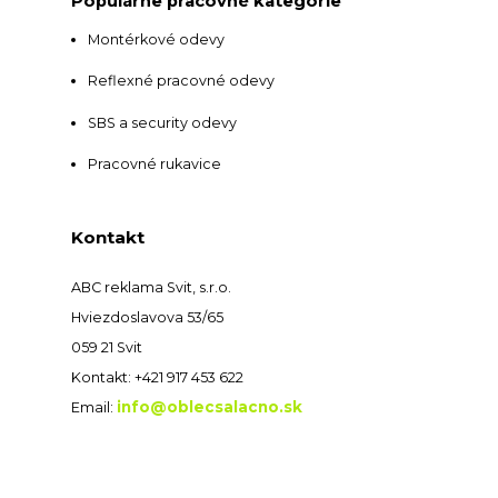
Populárne pracovné kategórie
Montérkové odevy
Reflexné pracovné odevy
SBS a security odevy
Pracovné rukavice
Kontakt
ABC reklama Svit, s.r.o.
Hviezdoslavova 53/65
059 21 Svit
Kontakt: +421 917 453 622
info@oblecsalacno.sk
Email: