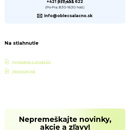
+421 917 453 622
(Po-Pia, 8:30-16:30 hod.)
info@oblecsalacno.sk
Na stiahnutie
Vyhlásenie o zhode EU
Technický list
Nepremeškajte novinky,
akcie a zľavy!