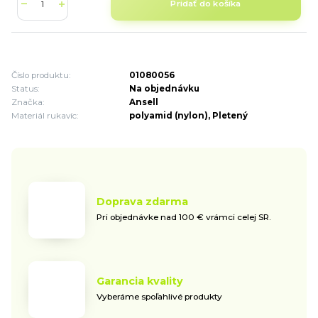
Pridať do košíka
Číslo produktu:
01080056
Status:
Na objednávku
Značka:
Ansell
Materiál rukavíc:
polyamid (nylon), Pletený
Doprava zdarma
Pri objednávke nad 100 € vrámci celej SR.
Garancia kvality
Vyberáme spoľahlivé produkty