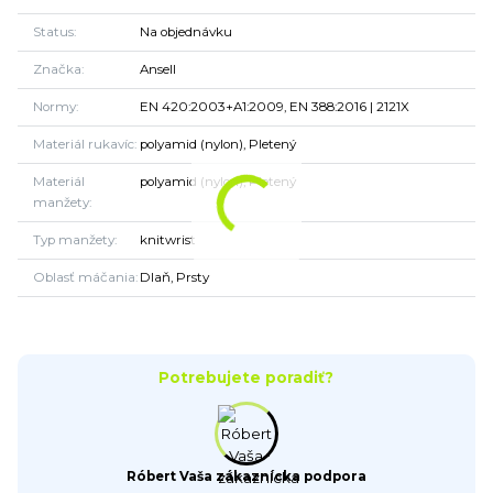
Status
Na objednávku
Značka
Ansell
Normy
EN 420:2003+A1:2009, EN 388:2016 | 2121X
Materiál rukavíc
polyamid (nylon), Pletený
Materiál
polyamid (nylon), Pletený
manžety
Typ manžety
knitwrist
Oblasť máčania
Dlaň, Prsty
Potrebujete poradiť?
Róbert Vaša zákaznícka podpora