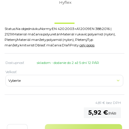
Status:Na objednávkuNormy:EN 420:2003+A1:2009EN 388:2016 |
2121XMateriál máčania:polyuretánMateriál rukavíc:polyamid (nylon),
PletenýMateriál manžety:polyamid (nylon), PletenýTyp
manžety:knitwristOblasť máčania:DlaňPrsty
celý popis
Dostupnosť
skladom - dodanie do 2 až 5 dní 12 PÁR
Veľkosť
4,81 €
bez DPH
5,92 €
/
PÁR