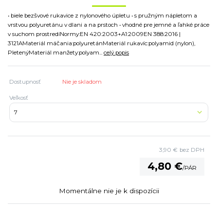
• biele bezšvové rukavice z nylonového úpletu • s pružným nápletom a
vrstvou polyuretánu v dlani a na prstoch • vhodné pre jemné a ľahké práce
v suchom prostredíNormy:EN 420:2003+A1:2009EN 388:2016 |
3121AMateriál máčania:polyuretánMateriál rukavíc:polyamid (nylon),
PletenýMateriál manžety:polyam...
celý popis
Dostupnosť
Nie je skladom
Veľkosť
3,90 €
bez DPH
4,80 €
/
PÁR
Momentálne nie je k dispozícii