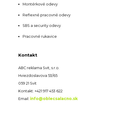
Montérkové odevy
Reflexné pracovné odevy
SBS a security odevy
Pracovné rukavice
Kontakt
ABC reklama Svit, s.r.o.
Hviezdoslavova 53/65
059 21 Svit
Kontakt: +421 917 453 622
info@oblecsalacno.sk
Email: