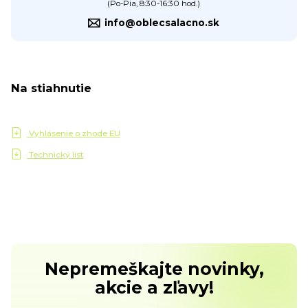
(Po-Pia, 8:30-16:30 hod.)
info@oblecsalacno.sk
Na stiahnutie
Vyhlásenie o zhode EU
Technický list
Nepremeškajte novinky,
akcie a zľavy!