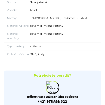
Status
Na objednávku
Značka
Ansell
Normy
EN 420:2003+A1:2009, EN 388:2016 | 3121A
Materiál rukavíc
polyamid (nylon), Pletený
Materiál
polyamid (nylon), Pletený
manžety
Typ manžety
knitwrist
Oblasť máčania
Dlaň, Prsty
Potrebujete poradiť?
Róbert Vaša zákaznícka podpora
+421 917 453 622