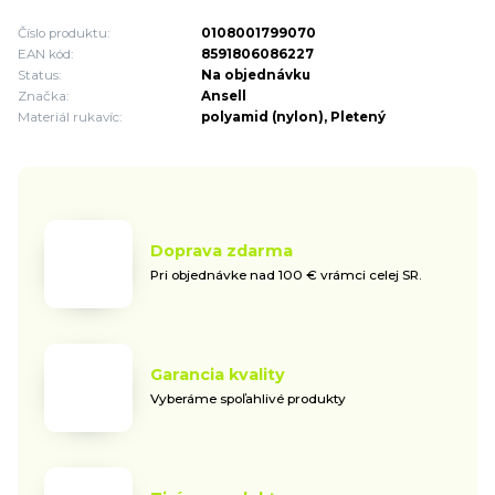
Číslo produktu:
0108001799070
EAN kód:
8591806086227
Status:
Na objednávku
Značka:
Ansell
Materiál rukavíc:
polyamid (nylon), Pletený
Doprava zdarma
Pri objednávke nad 100 € vrámci celej SR.
Garancia kvality
Vyberáme spoľahlivé produkty