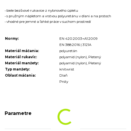
• biele bezšvové rukavice z nylonového úpletu
• s pružným nápletom a vrstvou polyuretánu v dlani a na prstoch
• vhodné pre jemné a ľahké práce v suchom prostredí
Normy:
EN 420:2003+A1:2009
EN 388:2016 | 3121A
Materiál máčania:
polyuretán
Materiál rukavíc:
polyamid (nylon), Pletený
Materiál manžety:
polyamid (nylon), Pletený
Typ manžety:
knitwrist
Oblasť máčania:
Dlaň
Prsty
Parametre