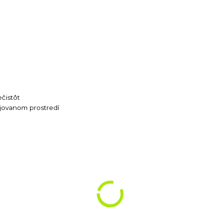
čistôt
ejovanom prostredí