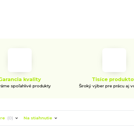
Garancia kvality
Tisíce produkto
áme spoľahlivé produkty
Široký výber pre prácu aj v
áre
0
Na stiahnutie