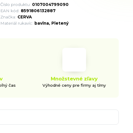
Číslo produktu:
0107004799090
EAN kód:
8591806132887
Značka:
CERVA
Materiál rukavíc:
bavlna, Pletený
v
Množstevné zľavy
oľný čas
Výhodné ceny pre firmy aj tímy