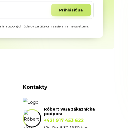
Prihlásiť sa
aním osobných údajov
za účelom zasielania newslettera.
Kontakty
Róbert Vaša zákaznícka
podpora
+421 917 453 622
(Po-Pia, 8:30-16:30 hod.)