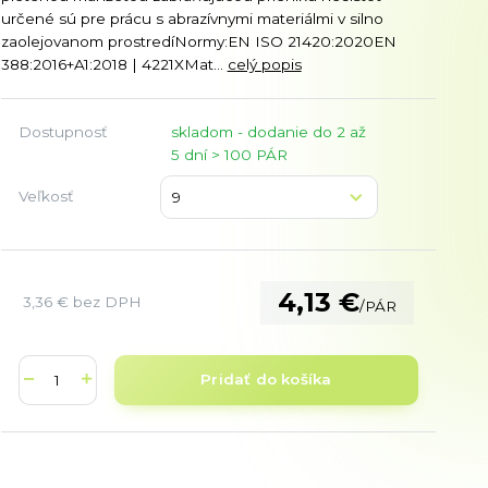
určené sú pre prácu s abrazívnymi materiálmi v silno
zaolejovanom prostredíNormy:EN ISO 21420:2020EN
388:2016+A1:2018 | 4221XMat...
celý popis
Dostupnosť
skladom - dodanie do 2 až
5 dní > 100 PÁR
Veľkosť
4,13 €
3,36 €
bez DPH
/
PÁR
Pridať do košíka