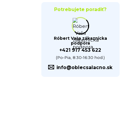
Potrebujete poradiť?
Róbert Vaša zákaznícka
podpora
+421 917 453 622
(Po-Pia, 8:30-16:30 hod.)
info@oblecsalacno.sk