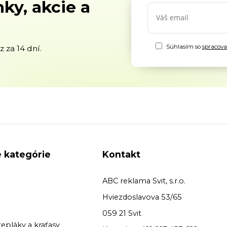
ky, akcie a
Súhlasím so
spracov
 za 14 dní.
 kategórie
Kontakt
ABC reklama Svit, s.r.o.
Hviezdoslavova 53/65
059 21 Svit
tepláky a kraťasy