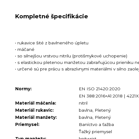
Kompletné špecifikácie
• rukavice šité z bavlneného úpletu
• máčané
• so silnejšou vrstvou nitrilu (protišmykové uchopenie)
• s elastickou pletenou manžetou zabraňujúcou prieniku ne
• určené sú pre prácu s abrazívnymi materiálmi v silno zaol
Normy:
EN ISO 21420:2020
EN 388:2016+A1:2018 | 4221X
Materiál máčania:
nitril
Materiál rukavíc:
bavlna, Pletený
Materiál manžety:
bavlna, Pletený
Priemysel:
Baníctvo a ťažba
Ťažký priemysel
Typ manžety:
knitwrist