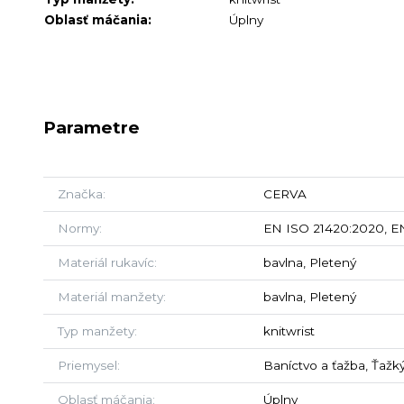
Oblasť máčania:
Úplny
Parametre
Značka
CERVA
Normy
EN ISO 21420:2020, EN
Materiál rukavíc
bavlna, Pletený
Materiál manžety
bavlna, Pletený
Typ manžety
knitwrist
Priemysel
Baníctvo a ťažba, Ťažk
Oblasť máčania
Úplny