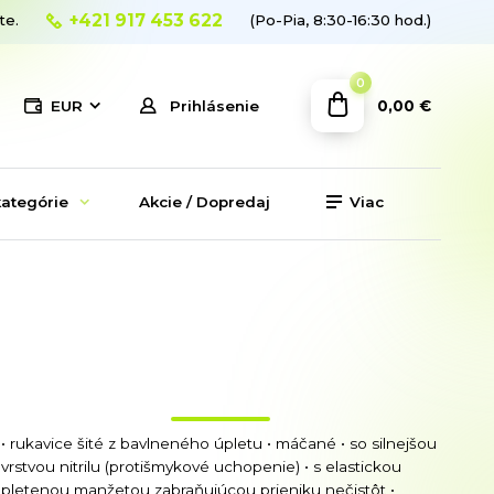
+421 917 453 622
te.
(Po-Pia, 8:30-16:30 hod.)
0
0,00 €
EUR
Prihlásenie
ategórie
Akcie / Dopredaj
Viac
• rukavice šité z bavlneného úpletu • máčané • so silnejšou
vrstvou nitrilu (protišmykové uchopenie) • s elastickou
pletenou manžetou zabraňujúcou prieniku nečistôt •