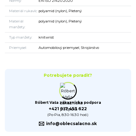
Normy
EN ISO 21420:2020
Materiál rukavíc
polyamid (nylon), Pletený
Materiál
polyamid (nylon), Pletený
manžety
Typ manžety
knitwrist
Priemysel
Automobilový priemysel, Strojárstvo
Potrebujete poradiť?
Róbert Vaša zákaznícka podpora
+421 917 453 622
(Po-Pia, 8:30-16:30 hod.)
info@oblecsalacno.sk