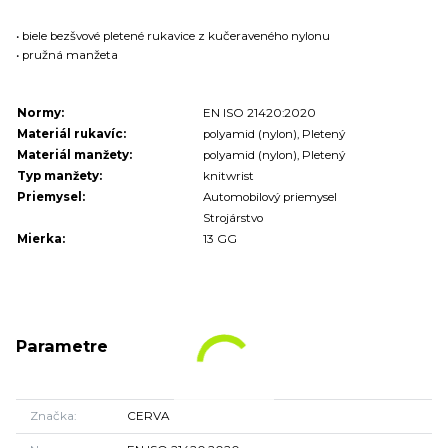
• biele bezšvové pletené rukavice z kučeraveného nylonu
• pružná manžeta
Normy:
EN ISO 21420:2020
Materiál rukavíc:
polyamid (nylon), Pletený
Materiál manžety:
polyamid (nylon), Pletený
Typ manžety:
knitwrist
Priemysel:
Automobilový priemysel
Strojárstvo
Mierka:
13 GG
Parametre
Značka
CERVA