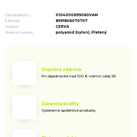
Číslo produktu:
0104000699060VAM
EAN kód:
8591806070707
Značka:
CERVA
Materiál rukavíc:
polyamid (nylon), Pletený
Doprava zdarma
Pri objednávke nad 100 € vrámci celej SR.
Garancia kvality
Vyberáme spoľahlivé produkty