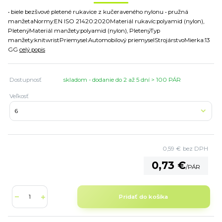
• biele bezšvové pletené rukavice z kučeraveného nylonu • pružná
manžetaNormy:EN ISO 21420:2020Materiál rukavíc:polyamid (nylon),
PletenýMateriál manžety:polyamid (nylon), PletenýTyp
manžety:knitwristPriemysel:Automobilový priemyselStrojárstvoMierka:13
GG
celý popis
Dostupnosť
skladom - dodanie do 2 až 5 dní > 100 PÁR
Veľkosť
0,59 €
bez DPH
0,73 €
/
PÁR
Pridať do košíka