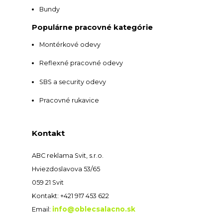
Bundy
Populárne pracovné kategórie
Montérkové odevy
Reflexné pracovné odevy
SBS a security odevy
Pracovné rukavice
Kontakt
ABC reklama Svit, s.r.o.
Hviezdoslavova 53/65
059 21 Svit
Kontakt: +421 917 453 622
info@oblecsalacno.sk
Email: