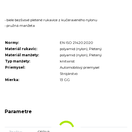
• biele bezšvové pletené rukavice z kučeraveného nylonu
• pružná manžeta
Normy:
EN ISO 21420:2020
Materiál rukavíc:
polyamid (nylon), Pletený
Materiál manžety:
polyamid (nylon), Pletený
Typ manžety:
knitwrist
Priemysel:
Automobilový priemysel
Strojárstvo
Mierka:
13 GG
Parametre