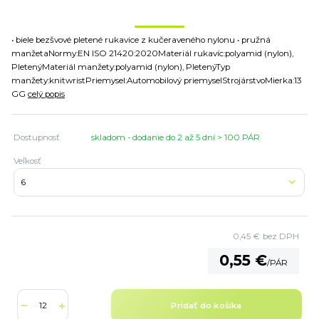
• biele bezšvové pletené rukavice z kučeraveného nylonu • pružná
manžetaNormy:EN ISO 21420:2020Materiál rukavíc:polyamid (nylon),
PletenýMateriál manžety:polyamid (nylon), PletenýTyp
manžety:knitwristPriemysel:Automobilový priemyselStrojárstvoMierka:13
GG
celý popis
Dostupnosť
skladom - dodanie do 2 až 5 dní > 100 PÁR
Veľkosť
0,45 €
bez DPH
0,55 €
/
PÁR
Pridať do košíka