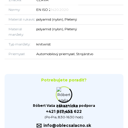
Značka
CERVA
Normy
EN ISO 21420:2020
Materiál rukavíc
polyamid (nylon), Pletený
Materiál
polyamid (nylon), Pletený
manžety
Typ manžety
knitwrist
Priemysel
Automobilový priemysel, Strojárstvo
Potrebujete poradiť?
Róbert Vaša zákaznícka podpora
+421 917 453 622
(Po-Pia, 8:30-16:30 hod.)
info@oblecsalacno.sk