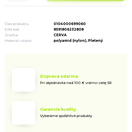
Číslo produktu:
0104000699060
EAN kód:
8591806232808
Značka:
CERVA
Materiál rukavíc:
polyamid (nylon), Pletený
Doprava zdarma
Pri objednávke nad 100 € vrámci celej SR.
Garancia kvality
Vyberáme spoľahlivé produkty