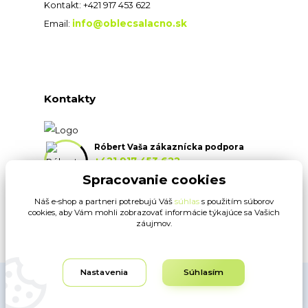
Kontakt: +421 917 453 622
info@oblecsalacno.sk
Email:
Kontakty
Róbert Vaša zákaznícka podpora
+421 917 453 622
(Po-Pia, 8:30-16:30 hod.)
Spracovanie cookies
Náš e-shop a partneri potrebujú Váš
súhlas
s použitím súborov
info@oblecsalacno.sk
cookies, aby Vám mohli zobrazovať informácie týkajúce sa Vašich
záujmov.
Nastavenia
Súhlasím
Obrázky sú ilustračné. Dodávateľ si vyhradzuje právo na typografické
chyby. www.oblecsalacno.sk ©