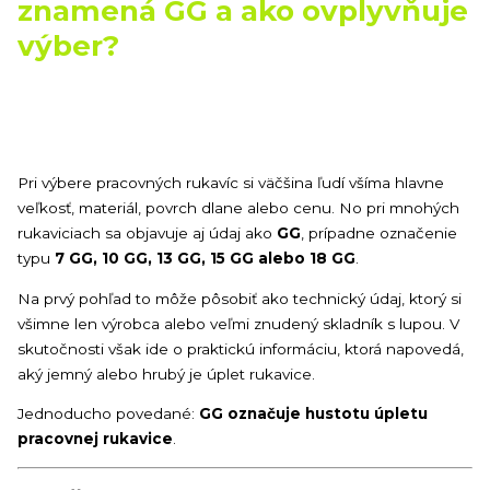
znamená GG a ako ovplyvňuje
výber?
Pri výbere pracovných rukavíc si väčšina ľudí všíma hlavne
veľkosť, materiál, povrch dlane alebo cenu. No pri mnohých
rukaviciach sa objavuje aj údaj ako
GG
, prípadne označenie
typu
7 GG, 10 GG, 13 GG, 15 GG alebo 18 GG
.
Na prvý pohľad to môže pôsobiť ako technický údaj, ktorý si
všimne len výrobca alebo veľmi znudený skladník s lupou. V
skutočnosti však ide o praktickú informáciu, ktorá napovedá,
aký jemný alebo hrubý je úplet rukavice.
Jednoducho povedané:
GG označuje hustotu úpletu
pracovnej rukavice
.