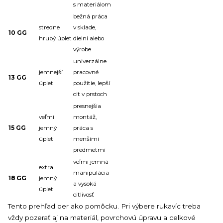
s materiálom
bežná práca
stredne
v sklade,
10 GG
hrubý úplet
dielni alebo
výrobe
univerzálne
jemnejší
pracovné
13 GG
úplet
použitie, lepší
cit v prstoch
presnejšia
veľmi
montáž,
15 GG
jemný
práca s
úplet
menšími
predmetmi
veľmi jemná
extra
manipulácia
18 GG
jemný
a vysoká
úplet
citlivosť
Tento prehľad ber ako pomôcku. Pri výbere rukavíc treba
vždy pozerať aj na materiál, povrchovú úpravu a celkové