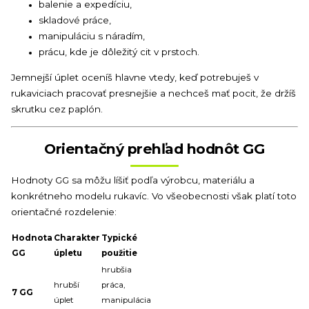
balenie a expedíciu,
skladové práce,
manipuláciu s náradím,
prácu, kde je dôležitý cit v prstoch.
Jemnejší úplet oceníš hlavne vtedy, keď potrebuješ v
rukaviciach pracovať presnejšie a nechceš mať pocit, že držíš
skrutku cez paplón.
Orientačný prehľad hodnôt GG
Hodnoty GG sa môžu líšiť podľa výrobcu, materiálu a
konkrétneho modelu rukavíc. Vo všeobecnosti však platí toto
orientačné rozdelenie:
Hodnota
Charakter
Typické
GG
úpletu
použitie
hrubšia
hrubší
práca,
7 GG
úplet
manipulácia