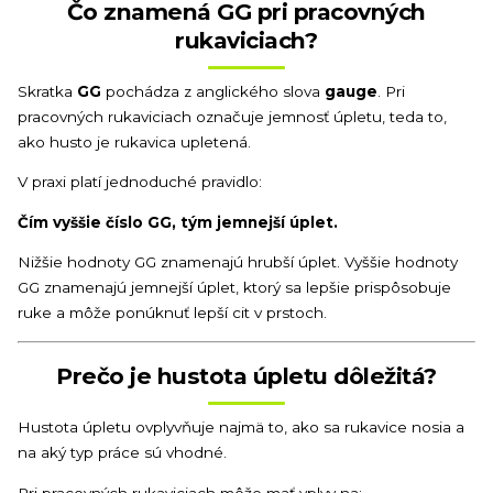
Čo znamená GG pri pracovných
rukaviciach?
Skratka
GG
pochádza z anglického slova
gauge
. Pri
pracovných rukaviciach označuje jemnosť úpletu, teda to,
ako husto je rukavica upletená.
V praxi platí jednoduché pravidlo:
Čím vyššie číslo GG, tým jemnejší úplet.
Nižšie hodnoty GG znamenajú hrubší úplet. Vyššie hodnoty
GG znamenajú jemnejší úplet, ktorý sa lepšie prispôsobuje
ruke a môže ponúknuť lepší cit v prstoch.
Prečo je hustota úpletu dôležitá?
Hustota úpletu ovplyvňuje najmä to, ako sa rukavice nosia a
na aký typ práce sú vhodné.
Pri pracovných rukaviciach môže mať vplyv na: