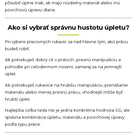
pôsobiť úplne inak, ak majú rozdielny materiál alebo inú
povrchovú úpravu dlane.
Ako si vybrať správnu hustotu úpletu?
Pri výbere pracovných rukavíc sa riaď hlavne tým, akú prácu
budeš robiť.
Ak potrebuješ dobrý cit v prstoch, presnú manipuláciu a
pohodlie pri celodennom nosení, zameraj sa na jemnejší
úplet.
Ak potrebuješ rukavice na hrubšiu manipuláciu, prenášanie
materiálu alebo menej presnú prácu, vhodnejší môže byť
hrubší úplet.
Najlepšia voľba teda nie je jedna konkrétna hodnota GG, ale
správna kombinácia úpletu, materiálu a povrchovej úpravy
podľa typu práce.