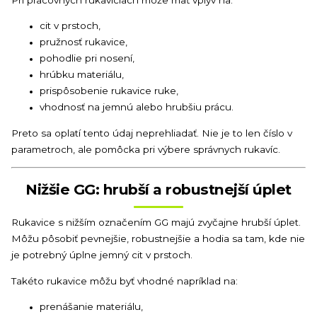
cit v prstoch,
pružnosť rukavice,
pohodlie pri nosení,
hrúbku materiálu,
prispôsobenie rukavice ruke,
vhodnosť na jemnú alebo hrubšiu prácu.
Preto sa oplatí tento údaj neprehliadať. Nie je to len číslo v
parametroch, ale pomôcka pri výbere správnych rukavíc.
Nižšie GG: hrubší a robustnejší úplet
Rukavice s nižším označením GG majú zvyčajne hrubší úplet.
Môžu pôsobiť pevnejšie, robustnejšie a hodia sa tam, kde nie
je potrebný úplne jemný cit v prstoch.
Takéto rukavice môžu byť vhodné napríklad na:
prenášanie materiálu,