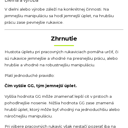
Dielňa a výroba
V dielni alebo výrobe záleží na konkrétnej činnosti. Na
jemnejšiu manipuláciu sa hodí jemnejší úplet, na hrubšiu
prácu zase pevnejšie rukavice.
Zhrnutie
Hustota úpletu pri pracovných rukaviciach pomáha určiť, či
sú rukavice jemnejšie a vhodné na presnejšiu prácu, alebo
hrubšie a vhodné na robustnejšiu manipuláciu.
Platí jednoduché pravidlo:
Čím vyššie GG, tým jemnejší úplet.
Vyššia hodnota GG môže znamenať lepší cit v prstoch a
pohodlnejšie nosenie. Nižšia hodnota GG zase znamená
hrubší úplet, ktorý môže byť vhodný na jednoduchšiu alebo
náročnejšiu manipuláciu.
Pri výbere pracovných rukavíc však nestačí pozerať iba na