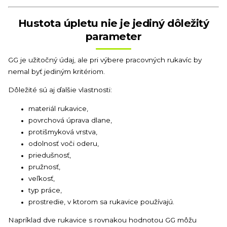
Hustota úpletu nie je jediný dôležitý
parameter
GG je užitočný údaj, ale pri výbere pracovných rukavíc by
nemal byť jediným kritériom.
Dôležité sú aj ďalšie vlastnosti:
materiál rukavice,
povrchová úprava dlane,
protišmyková vrstva,
odolnosť voči oderu,
priedušnosť,
pružnosť,
veľkosť,
typ práce,
prostredie, v ktorom sa rukavice používajú.
Napríklad dve rukavice s rovnakou hodnotou GG môžu