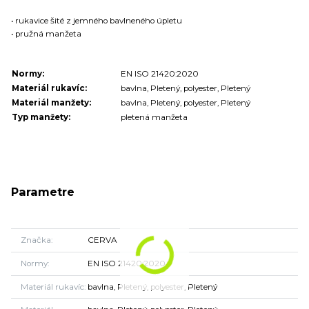
• rukavice šité z jemného bavlneného úpletu
• pružná manžeta
Normy:
EN ISO 21420:2020
Materiál rukavíc:
bavlna, Pletený, polyester, Pletený
Materiál manžety:
bavlna, Pletený, polyester, Pletený
Typ manžety:
pletená manžeta
Parametre
Značka
CERVA
Normy
EN ISO 21420:2020
Materiál rukavíc
bavlna, Pletený, polyester, Pletený