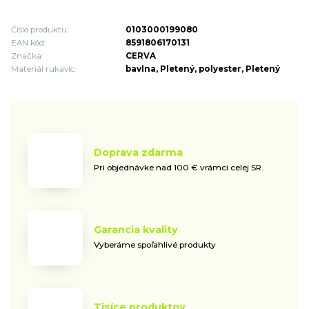
Číslo produktu:
0103000199080
EAN kód:
8591806170131
Značka:
CERVA
Materiál rukavíc:
bavlna, Pletený, polyester, Pletený
Doprava zdarma
Pri objednávke nad 100 € vrámci celej SR.
Garancia kvality
Vyberáme spoľahlivé produkty
Tisíce produktov