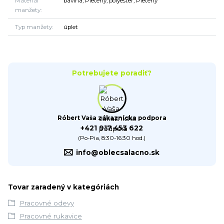
Materiál
bavlna, Pletený, polyester, Pletený
manžety
Typ manžety
úplet
Potrebujete poradiť?
Róbert Vaša zákaznícka podpora
+421 917 453 622
(Po-Pia, 8:30-16:30 hod.)
info@oblecsalacno.sk
Tovar zaradený v kategóriách
Pracovné odevy
Pracovné rukavice