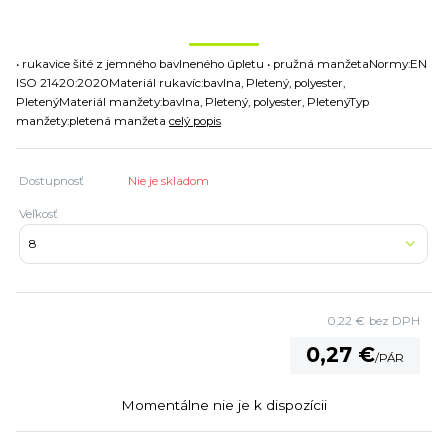
• rukavice šité z jemného bavlneného úpletu • pružná manžetaNormy:EN
ISO 21420:2020Materiál rukavíc:bavlna, Pletený, polyester,
PletenýMateriál manžety:bavlna, Pletený, polyester, PletenýTyp
manžety:pletená manžeta
celý popis
Dostupnosť
Nie je skladom
Veľkosť
0,22 €
bez DPH
0,27 €
/
PÁR
Momentálne nie je k dispozícii