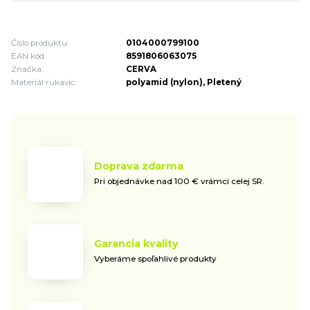
Číslo produktu:
0104000799100
EAN kód:
8591806063075
Značka:
CERVA
Materiál rukavíc:
polyamid (nylon), Pletený
Doprava zdarma
Pri objednávke nad 100 € vrámci celej SR.
Garancia kvality
Vyberáme spoľahlivé produkty