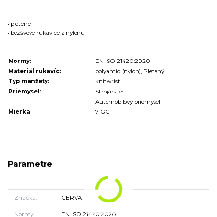
• pletené
• bezšvové rukavice z nylonu
Normy:
EN ISO 21420:2020
Materiál rukavíc:
polyamid (nylon), Pletený
Typ manžety:
knitwrist
Priemysel:
Strojárstvo
Automobilový priemysel
Mierka:
7 GG
Parametre
Značka
CERVA
Normy
EN ISO 21420:2020