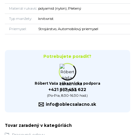
Materiál rukavíc
polyamid (nylon), Pletený
Typ manžety
knitwrist
Priemysel
Strojárstvo, Automobilový priemysel
Potrebujete poradiť?
Róbert Vaša zákaznícka podpora
+421 917 453 622
(Po-Pia, 8:30-16:30 hod.)
info@oblecsalacno.sk
Tovar zaradený v kategóriách
Pracovné odevy