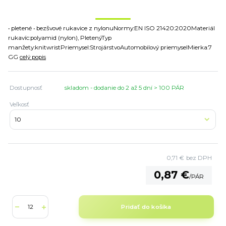
• pletené • bezšvové rukavice z nylonuNormy:EN ISO 21420:2020Materiál
rukavíc:polyamid (nylon), PletenýTyp
manžety:knitwristPriemysel:StrojárstvoAutomobilový priemyselMierka:7
GG
celý popis
Dostupnosť
skladom - dodanie do 2 až 5 dní > 100 PÁR
Veľkosť
0,71 €
bez DPH
0,87 €
/
PÁR
Pridať do košíka