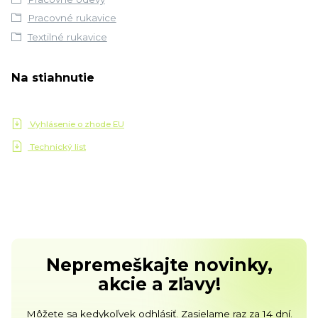
Pracovné rukavice
Textilné rukavice
Na stiahnutie
Vyhlásenie o zhode EU
Technický list
Nepremeškajte novinky,
akcie a zľavy!
Môžete sa kedykoľvek odhlásiť. Zasielame raz za 14 dní.