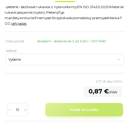
• pletené • bezšvové rukavice z nylonuNormy:EN ISO 21420:2020Materiál
rukavíc:polyamid (nylon), PletenýTyp
manžety:knitwristPriemysel:StrojárstvoAutomobilový priemyselMierka:7
GG
celý popis
Dostupnosť
skladom - dodanie do 2 až 5 dní > 100 PÁR
Veľkosť
0,71 €
bez DPH
0,87 €
/
PÁR
Pridať do košíka