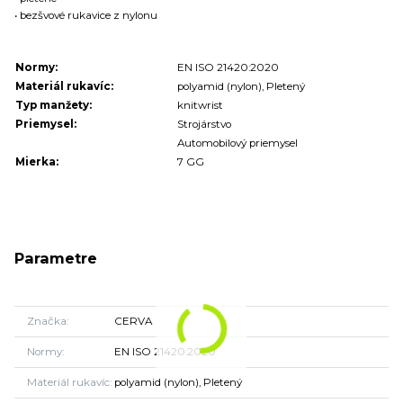
• bezšvové rukavice z nylonu
Normy:
EN ISO 21420:2020
Materiál rukavíc:
polyamid (nylon), Pletený
Typ manžety:
knitwrist
Priemysel:
Strojárstvo
Automobilový priemysel
Mierka:
7 GG
Parametre
Značka
CERVA
Normy
EN ISO 21420:2020
Materiál rukavíc
polyamid (nylon), Pletený