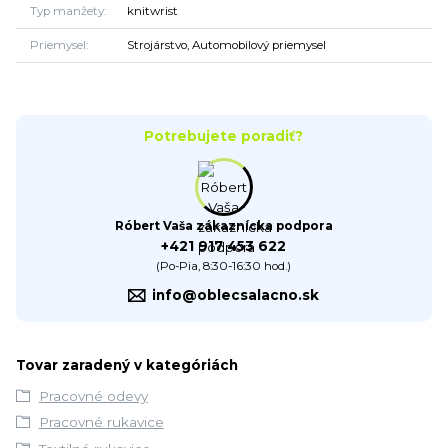
Typ manžety
knitwrist
Priemysel
Strojárstvo, Automobilový priemysel
Potrebujete poradiť?
Róbert Vaša zákaznícka podpora
+421 917 453 622
(Po-Pia, 8:30-16:30 hod.)
info@oblecsalacno.sk
Tovar zaradený v kategóriách
Pracovné odevy
Pracovné rukavice