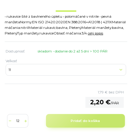
• rukavice šité z bavlneného úpletu • polomáčané v nitrile • pevná
manžetaNormy:EN ISO 21420:2020EN 388:2016+A1:2018 | 4211XMateriál
máčania:nitrilMateriál rukavíc:bavlna, PletenýMateriál manžety:bavlna,
PletenýTyp manžety:rukaviceOblasť máčania:3/4
celý popis
Dostupnosť
skladom - dodanie do 2 až 5 dní > 100 PÁR
Veľkosť
1,79 €
bez DPH
2,20 €
/
PÁR
Pridať do košíka