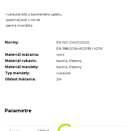
• rukavice šité z bavlneného úpletu
• polomáčané v nitrile
• pevná manžeta
Normy:
EN ISO 21420:2020
EN 388:2016+A1:2018 | 4211X
Materiál máčania:
nitril
Materiál rukavíc:
bavlna, Pletený
Materiál manžety:
bavlna, Pletený
Typ manžety:
rukavice
Oblasť máčania:
3/4
Parametre