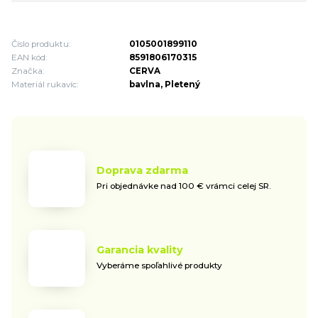
Číslo produktu:
0105001899110
EAN kód:
8591806170315
Značka:
CERVA
Materiál rukavíc:
bavlna, Pletený
Doprava zdarma
Pri objednávke nad 100 € vrámci celej SR.
Garancia kvality
Vyberáme spoľahlivé produkty