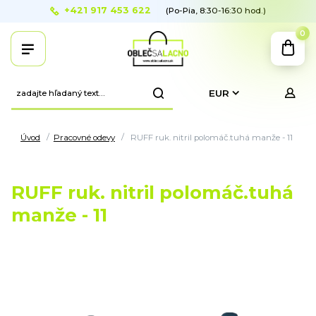
+421 917 453 622
(Po-Pia, 8:30-16:30 hod.)
0
EUR
Úvod
Pracovné odevy
RUFF ruk. nitril polomáč.tuhá manže - 11
RUFF ruk. nitril polomáč.tuhá
manže - 11