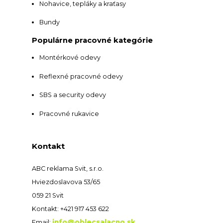
Nohavice, tepláky a kraťasy
Bundy
Populárne pracovné kategórie
Montérkové odevy
Reflexné pracovné odevy
SBS a security odevy
Pracovné rukavice
Kontakt
ABC reklama Svit, s.r.o.
Hviezdoslavova 53/65
059 21 Svit
Kontakt: +421 917 453 622
info@oblecsalacno.sk
Email: