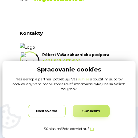
Kontakty
Róbert Vaša zákaznícka podpora
+421 917 453 622
(Po-Pia, 8:30-16:30 hod.)
Spracovanie cookies
Náš e-shop a partneri potrebujú Váš
súhlas
s použitím súborov
info@oblecsalacno.sk
cookies, aby Vám mohli zobrazovať informácie týkajúce sa Vašich
záujmov.
Nastavenia
Súhlasím
Obrázky sú ilustračné. Dodávateľ si vyhradzuje právo na typografické
chyby. www.oblecsalacno.sk ©
Súhlas môžete odmietnuť
tu
.
Vytvorené na
Eshop-rychlo.sk