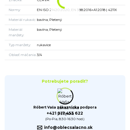
Značka
CERVA
Normy
EN ISO 21420:2020, EN 388:2016+A1:2018 | 4211X
Materiál rukavíc
bavlna, Pletený
Materiál
bavlna, Pletený
manžety
Typ manžety
rukavice
Oblasť máčania
3/4
Potrebujete poradiť?
Róbert Vaša zákaznícka podpora
+421 917 453 622
(Po-Pia, 8:30-16:30 hod.)
info@oblecsalacno.sk