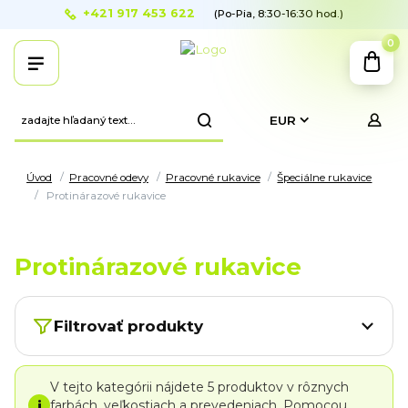
+421 917 453 622
(Po-Pia, 8:30-16:30 hod.)
0
EUR
Úvod
Pracovné odevy
Pracovné rukavice
Špeciálne rukavice
Protinárazové rukavice
Protinárazové rukavice
Filtrovať produkty
V tejto kategórii nájdete 5 produktov v rôznych
i
farbách, veľkostiach a prevedeniach. Pomocou