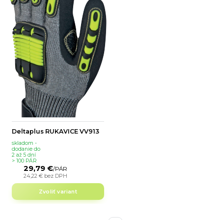
Deltaplus RUKAVICE VV913
skladom -
dodanie do
2 až 5 dní
> 100 PÁR
29,79 €
/
PÁR
24,22 €
bez DPH
Zvoliť variant