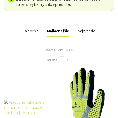
filtrov si výber rýchlo spresníte.
Najnovšie
Najlacnejšie
Najdrahšie
Zobrazujem 1-5 z 5
strana
z 1