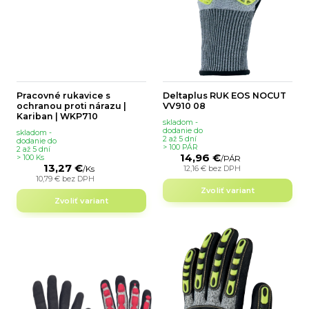
Pracovné rukavice s
Deltaplus RUK EOS NOCUT
ochranou proti nárazu |
VV910 08
Kariban | WKP710
skladom -
dodanie do
skladom -
2 až 5 dní
dodanie do
> 100 PÁR
2 až 5 dní
14,96 €
> 100 Ks
/
PÁR
13,27 €
12,16 €
bez DPH
/
Ks
10,79 €
bez DPH
Zvoliť variant
Zvoliť variant