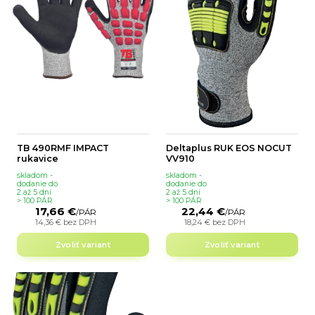
TB 490RMF IMPACT
Deltaplus RUK EOS NOCUT
rukavice
VV910
skladom -
skladom -
dodanie do
dodanie do
2 až 5 dní
2 až 5 dní
> 100 PÁR
> 100 PÁR
17,66 €
22,44 €
/
PÁR
/
PÁR
14,36 €
bez DPH
18,24 €
bez DPH
Zvoliť variant
Zvoliť variant