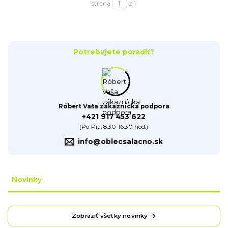
strana
z 1
Potrebujete poradiť?
Róbert Vaša zákaznícka podpora
+421 917 453 622
(Po-Pia, 8:30-16:30 hod.)
info@oblecsalacno.sk
Novinky
Zobraziť všetky novinky