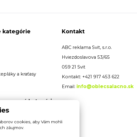
 kategórie
Kontakt
ABC reklama Svit, s.r.o.
Hviezdoslavova 53/65
059 21 Svit
tepláky a kraťasy
Kontakt: +421 917 453 622
info@oblecsalacno.sk
Email:
 pracovné kategórie
ies
é odevy
úborov cookies, aby Vám mohli
pracovné odevy
ich záujmov.