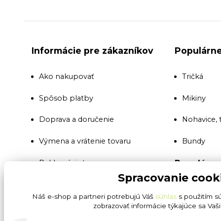
Informácie pre zákazníkov
Populárne
Ako nakupovať
Tričká
Spôsob platby
Mikiny
Doprava a doručenie
Nohavice, 
Výmena a vrátenie tovaru
Bundy
Populárne
Reklamácia tovaru
Spracovanie cook
Montérkov
Všeobecné obchodné podmienky
Náš e-shop a partneri potrebujú Váš
súhlas
s použitím s
Reflexné 
zobrazovať informácie týkajúce sa Vaš
Ochrana osobných údajov GDPR