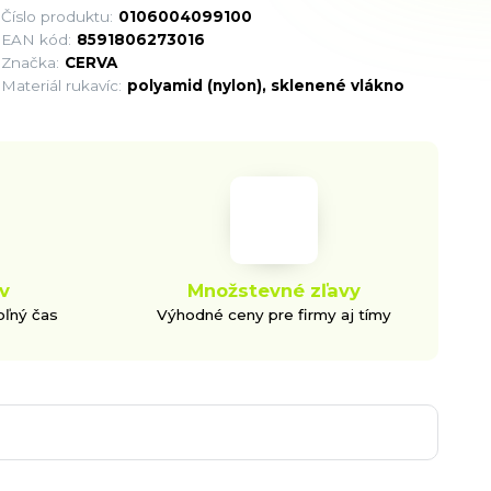
Číslo produktu:
0106004099100
EAN kód:
8591806273016
Značka:
CERVA
Materiál rukavíc:
polyamid (nylon), sklenené vlákno
v
Množstevné zľavy
oľný čas
Výhodné ceny pre firmy aj tímy