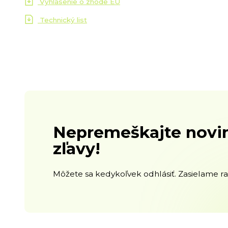
Vyhlásenie o zhode EU
Technický list
Nepremeškajte novin
zľavy!
Môžete sa kedykoľvek odhlásiť. Zasielame raz