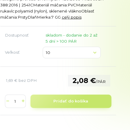
388:2016 | 2541CMateriál máčania:PVCMateriál
rukavíc:polyamid (nylon), sklenené vláknoOblasť
máčania:PrstyDlaňMierka:7 GG
celý popis
Dostupnosť
skladom - dodanie do 2 až
5 dní > 100 PÁR
Veľkosť
2,08 €
1,69 €
bez DPH
/
PÁR
Pridať do košíka