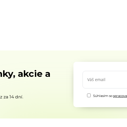
ky, akcie a
Súhlasím so
spracov
 za 14 dní.