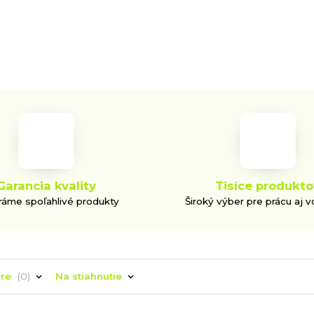
Garancia kvality
Tisíce produkto
áme spoľahlivé produkty
Široký výber pre prácu aj v
áre
0
Na stiahnutie