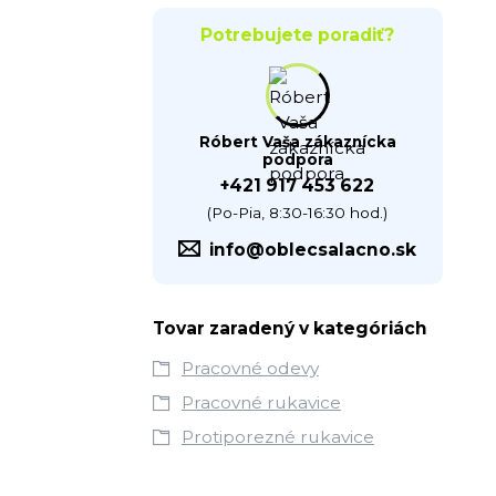
Potrebujete poradiť?
Róbert Vaša zákaznícka
podpora
+421 917 453 622
(Po-Pia, 8:30-16:30 hod.)
info@oblecsalacno.sk
Tovar zaradený v kategóriách
Pracovné odevy
Pracovné rukavice
Protiporezné rukavice