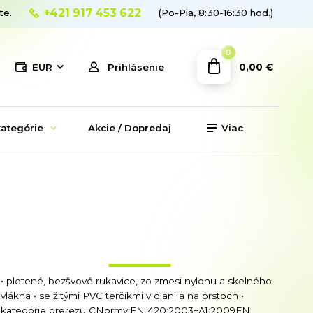
+421 917 453 622
te.
(Po-Pia, 8:30-16:30 hod.)
0
0,00 €
EUR
Prihlásenie
ategórie
Akcie / Dopredaj
Viac
• pletené, bezšvové rukavice, zo zmesi nylonu a skelného
vlákna • se žltými PVC terčíkmi v dlani a na prstoch •
kategórie prerezu CNormy:EN 420:2003+A1:2009EN