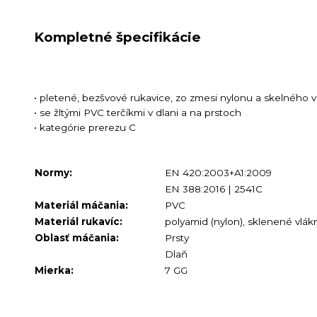
Kompletné špecifikácie
• pletené, bezšvové rukavice, zo zmesi nylonu a skelného 
• se žltými PVC terčíkmi v dlani a na prstoch
• kategórie prerezu C
Normy:
EN 420:2003+A1:2009
EN 388:2016 | 2541C
Materiál máčania:
PVC
Materiál rukavíc:
polyamid (nylon), sklenené vlák
Oblasť máčania:
Prsty
Dlaň
Mierka:
7 GG