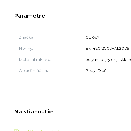
Parametre
Značka
CERVA
Normy
EN 420:2003+A1:2009, 
Materiál rukavíc
polyamid (nylon), skle
Oblasť máčania
Prsty, Dlaň
Na stiahnutie