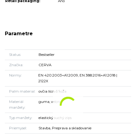
Retail packaging:
Áno
Parametre
Status
Bestseller
Značka
CERVA
Normy
EN 420:2003+A1:2009, EN 388:2016+A1:2018 |
2122X
Palm material
ovčia lícová koža
Materiál
guma, velcro
manžety
Typ manžety
elastický suchý zips
Priemysel
Stavba, Preprava a skladovanie