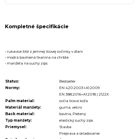
Kompletné špecifikácie
• rukavice šité z jemnej lícovej ovčinky v dlani
• modrá bavlnená tkanina na chrbte
• manžeta na suchý zips
Status:
Bestseller
Normy:
EN 420:2003+A1:2009
EN 388:2016+A1:2018 | 2122X
Palm material:
ovčia lícová koža
Materiál manžety:
guma, velcro
Back material:
bavlna, Pletený
Typ manžety:
elastický suchý zips
Priemysel:
Stavba
Preprava a skladovanie