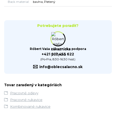
Back material
bavlna, Pletený
Potrebujete poradiť?
Róbert Vaša zákaznícka podpora
+421 917 453 622
(Po-Pia, 8:30-16:30 hod.)
info@oblecsalacno.sk
Tovar zaradený v kategóriách
Pracovné odevy
Pracovné rukavice
Kombinované rukavice