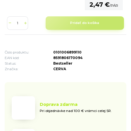
2,47 €
/
PÁR
Pridať do košíka
Číslo produktu:
0101006899110
EAN kód:
8591806170094
Status:
Bestseller
Značka:
CERVA
Doprava zdarma
Pri objednávke nad 100 € vrámci celej SR.