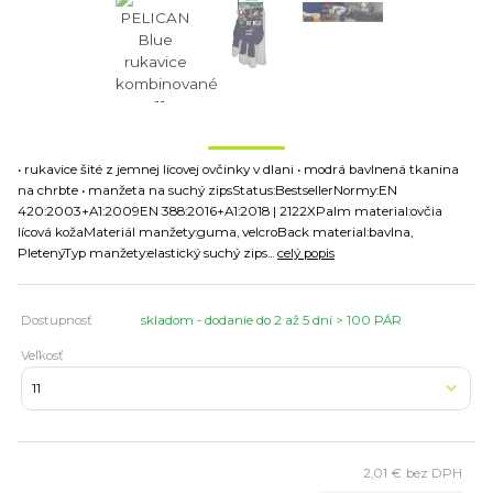
• rukavice šité z jemnej lícovej ovčinky v dlani • modrá bavlnená tkanina
na chrbte • manžeta na suchý zipsStatus:BestsellerNormy:EN
420:2003+A1:2009EN 388:2016+A1:2018 | 2122XPalm material:ovčia
lícová kožaMateriál manžety:guma, velcroBack material:bavlna,
PletenýTyp manžety:elastický suchý zips...
celý popis
Dostupnosť
skladom - dodanie do 2 až 5 dní > 100 PÁR
Veľkosť
2,01 €
bez DPH