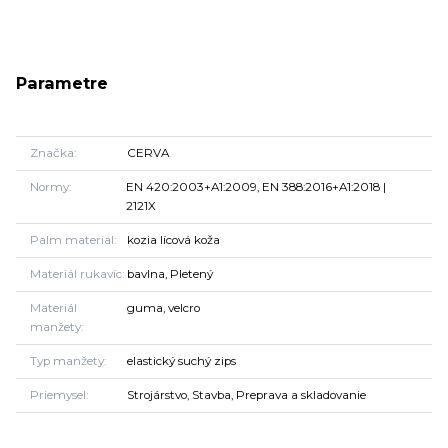
Parametre
Značka
CERVA
Normy
EN 420:2003+A1:2009, EN 388:2016+A1:2018 |
2121X
Palm material
kozia lícová koža
Materiál rukavíc
bavlna, Pletený
Materiál
guma, velcro
manžety
Typ manžety
elastický suchý zips
Priemysel
Strojárstvo, Stavba, Preprava a skladovanie