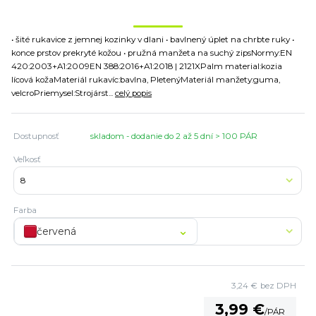
• šité rukavice z jemnej kozinky v dlani • bavlnený úplet na chrbte ruky •
konce prstov prekryté kožou • pružná manžeta na suchý zipsNormy:EN
420:2003+A1:2009EN 388:2016+A1:2018 | 2121XPalm material:kozia
lícová kožaMateriál rukavíc:bavlna, PletenýMateriál manžety:guma,
velcroPriemysel:Strojárst...
celý popis
Dostupnosť
skladom - dodanie do 2 až 5 dní > 100 PÁR
Veľkosť
Farba
červená
3,24 €
bez DPH
3,99 €
/
PÁR