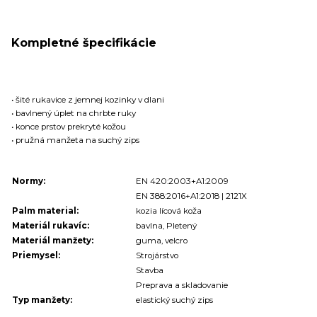
Kompletné špecifikácie
• šité rukavice z jemnej kozinky v dlani
• bavlnený úplet na chrbte ruky
• konce prstov prekryté kožou
• pružná manžeta na suchý zips
Normy:
EN 420:2003+A1:2009
EN 388:2016+A1:2018 | 2121X
Palm material:
kozia lícová koža
Materiál rukavíc:
bavlna, Pletený
Materiál manžety:
guma, velcro
Priemysel:
Strojárstvo
Stavba
Preprava a skladovanie
Typ manžety:
elastický suchý zips