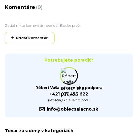
Komentáre
0
Zatial nikto komentár nepridal. Buďte prvý.
Pridať komentár
Potrebujete poradiť?
Róbert Vaša zákaznícka podpora
+421 917 453 622
(Po-Pia, 8:30-16:30 hod.)
info@oblecsalacno.sk
Tovar zaradený v kategóriách