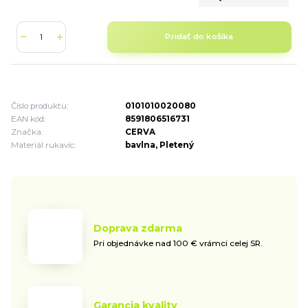
Pridať do košíka
Číslo produktu:
0101010020080
EAN kód:
8591806516731
Značka:
CERVA
Materiál rukavíc:
bavlna, Pletený
Doprava zdarma
Pri objednávke nad 100 € vrámci celej SR.
Garancia kvality