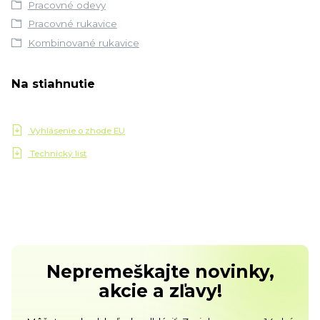
Pracovné odevy
Pracovné rukavice
Kombinované rukavice
Na stiahnutie
Vyhlásenie o zhode EU
Technický list
Nepremeškajte novinky,
akcie a zľavy!