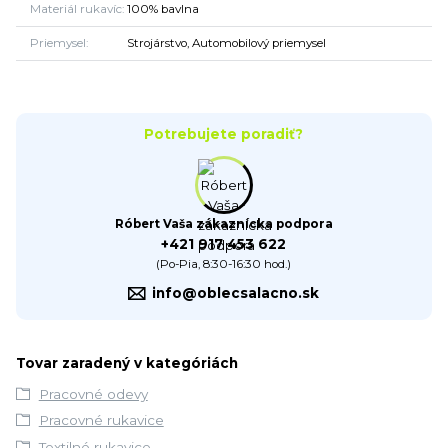
Materiál rukavíc
100% bavlna
Priemysel
Strojárstvo, Automobilový priemysel
Potrebujete poradiť?
Róbert Vaša zákaznícka podpora
+421 917 453 622
(Po-Pia, 8:30-16:30 hod.)
info@oblecsalacno.sk
Tovar zaradený v kategóriách
Pracovné odevy
Pracovné rukavice
Textilné rukavice