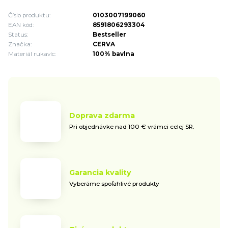
Číslo produktu:
0103007199060
EAN kód:
8591806293304
Status:
Bestseller
Značka:
CERVA
Materiál rukavíc:
100% bavlna
Doprava zdarma
Pri objednávke nad 100 € vrámci celej SR.
Garancia kvality
Vyberáme spoľahlivé produkty