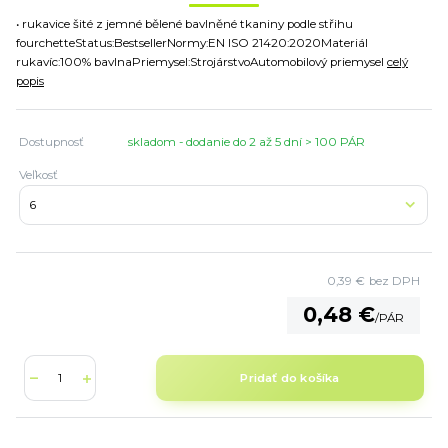
• rukavice šité z jemné bělené bavlněné tkaniny podle střihu
fourchetteStatus:BestsellerNormy:EN ISO 21420:2020Materiál
rukavíc:100% bavlnaPriemysel:StrojárstvoAutomobilový priemysel
celý
popis
Dostupnosť
skladom - dodanie do 2 až 5 dní > 100 PÁR
Veľkosť
0,39 €
bez DPH
0,48 €
/
PÁR
Pridať do košíka