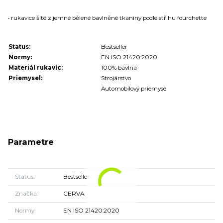
• rukavice šité z jemné bělené bavlněné tkaniny podle střihu fourchette
Status:
Bestseller
Normy:
EN ISO 21420:2020
Materiál rukavíc:
100% bavlna
Priemysel:
Strojárstvo
Automobilový priemysel
Parametre
Status
Bestseller
Značka
CERVA
Normy
EN ISO 21420:2020