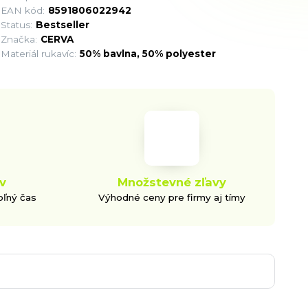
EAN kód:
8591806022942
Status:
Bestseller
Značka:
CERVA
Materiál rukavíc:
50% bavlna, 50% polyester
v
Množstevné zľavy
oľný čas
Výhodné ceny pre firmy aj tímy