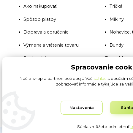
Ako nakupovať
Tričká
Spôsob platby
Mikiny
Doprava a doručenie
Nohavice, 
Výmena a vrátenie tovaru
Bundy
Populárne
Reklamácia tovaru
Spracovanie cook
Montérkov
Všeobecné obchodné podmienky
Náš e-shop a partneri potrebujú Váš
súhlas
s použitím s
Reflexné 
zobrazovať informácie týkajúce sa Vaš
Ochrana osobných údajov GDPR
SBS a secu
Blog
Nastavenia
Súhl
Pracovné r
Súhlas môžete odmietnuť
t