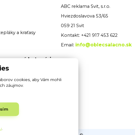
ABC reklama Svit, s.r.o.
Hviezdoslavova 53/65
059 21 Svit
tepláky a kraťasy
Kontakt: +421 917 453 622
info@oblecsalacno.sk
Email:
 pracovné kategórie
ies
é odevy
úborov cookies, aby Vám mohli
pracovné odevy
ich záujmov.
rity odevy
asím
ukavice
u
.