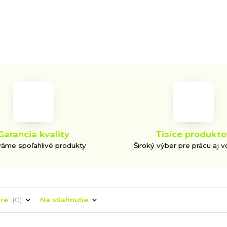
Garancia kvality
Tisíce produkto
áme spoľahlivé produkty
Široký výber pre prácu aj v
áre
0
Na stiahnutie