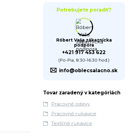
Potrebujete poradiť?
Róbert Vaša zákaznícka
podpora
+421 917 453 622
(Po-Pia, 8:30-16:30 hod.)
info@oblecsalacno.sk
Tovar zaradený v kategóriách
Pracovné odevy
Pracovné rukavice
Textilné rukavice