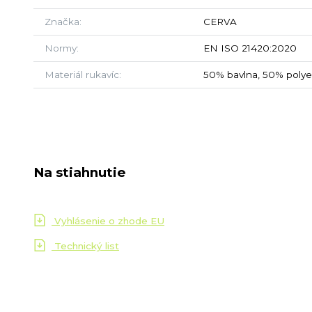
Značka
CERVA
Normy
EN ISO 21420:2020
Materiál rukavíc
50% bavlna, 50% polye
Na stiahnutie
Vyhlásenie o zhode EU
Technický list