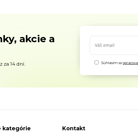
ky, akcie a
Súhlasím so
spracov
 za 14 dní.
 kategórie
Kontakt