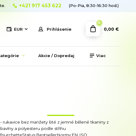
+421 917 453 622
te.
(Po-Pia, 8:30-16:30 hod.)
0
0,00 €
EUR
Prihlásenie
ategórie
Akcie / Dopredaj
Viac
• rukavice bez manžety šité z jemné bělené tkaniny z
bavlny a polyesteru podle střihu
fourchetteStatus:BestsellerNormy:EN ISO