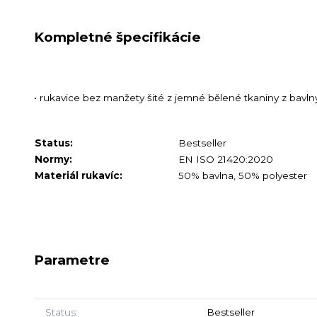
Kompletné špecifikácie
• rukavice bez manžety šité z jemné bělené tkaniny z bavln
Status:
Bestseller
Normy:
EN ISO 21420:2020
Materiál rukavíc:
50% bavlna, 50% polyester
Parametre
Status
Bestseller