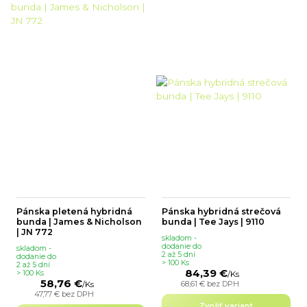
Pánska pletená hybridná
Pánska hybridná strečová
bunda | James & Nicholson
bunda | Tee Jays | 9110
| JN 772
skladom -
dodanie do
skladom -
2 až 5 dní
dodanie do
> 100 Ks
2 až 5 dní
84,39 €
> 100 Ks
/
Ks
58,76 €
68,61 €
bez DPH
/
Ks
47,77 €
bez DPH
Zvoliť variant