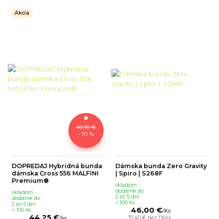
Akcia
49,16 €
- 10 %
DOPREDAJ Hybridná bunda
Dámska bunda Zero Gravity
dámska Cross 556 MALFINI
| Spiro | S268F
Premium®
skladom -
dodanie do
skladom -
2 až 5 dní
dodanie do
> 100 Ks
2 až 5 dní
46,00 €
> 100 ks
/
Ks
44,25 €
37,40 €
bez DPH
/
ks