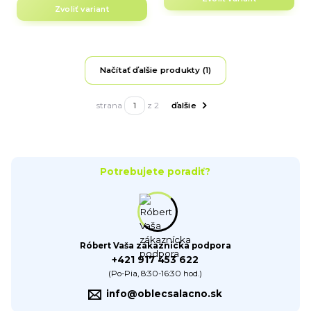
Zvoliť variant
Načítať ďalšie produkty (1)
strana
z 2
ďalšie
Potrebujete poradiť?
Róbert Vaša zákaznícka podpora
+421 917 453 622
(Po-Pia, 8:30-16:30 hod.)
info@oblecsalacno.sk