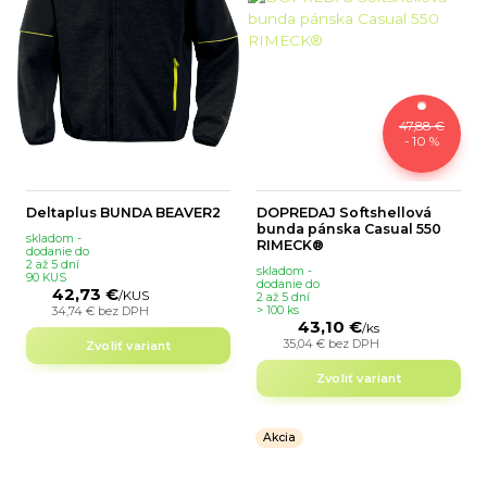
47,88 €
- 10 %
Deltaplus BUNDA BEAVER2
DOPREDAJ Softshellová
bunda pánska Casual 550
skladom -
RIMECK®
dodanie do
2 až 5 dní
skladom -
90 KUS
dodanie do
42,73 €
/
KUS
2 až 5 dní
34,74 €
bez DPH
> 100 ks
43,10 €
/
ks
35,04 €
bez DPH
Zvoliť variant
Zvoliť variant
Akcia