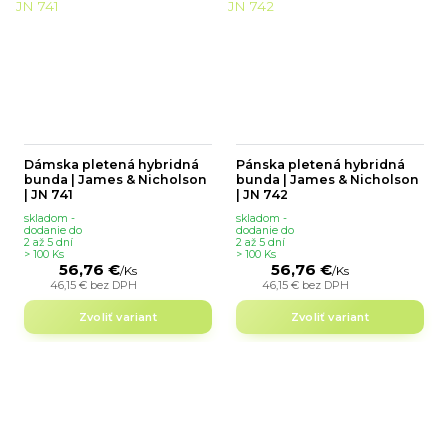
Dámska pletená hybridná
Pánska pletená hybridná
bunda | James & Nicholson
bunda | James & Nicholson
| JN 741
| JN 742
skladom -
skladom -
dodanie do
dodanie do
2 až 5 dní
2 až 5 dní
> 100 Ks
> 100 Ks
56,76 €
56,76 €
/
Ks
/
Ks
46,15 €
bez DPH
46,15 €
bez DPH
Zvoliť variant
Zvoliť variant