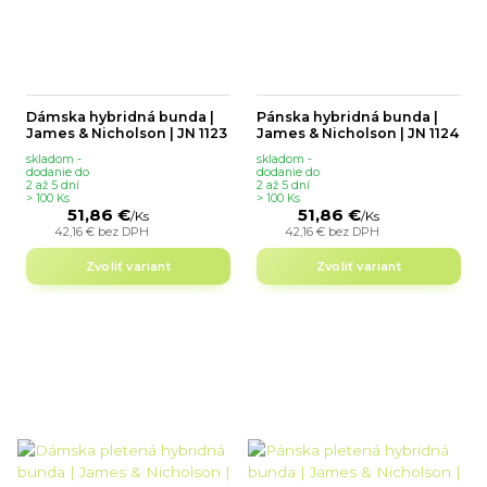
Dámska hybridná bunda |
Pánska hybridná bunda |
James & Nicholson | JN 1123
James & Nicholson | JN 1124
skladom -
skladom -
dodanie do
dodanie do
2 až 5 dní
2 až 5 dní
> 100 Ks
> 100 Ks
51,86 €
51,86 €
/
Ks
/
Ks
42,16 €
bez DPH
42,16 €
bez DPH
Zvoliť variant
Zvoliť variant