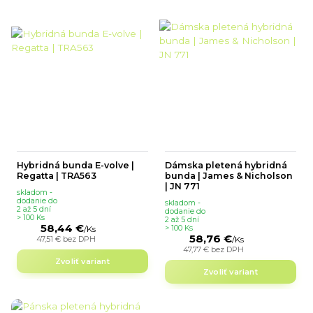
Hybridná bunda E-volve |
Dámska pletená hybridná
Regatta | TRA563
bunda | James & Nicholson
| JN 771
skladom -
dodanie do
skladom -
2 až 5 dní
dodanie do
> 100 Ks
2 až 5 dní
58,44 €
> 100 Ks
/
Ks
58,76 €
47,51 €
bez DPH
/
Ks
47,77 €
bez DPH
Zvoliť variant
Zvoliť variant