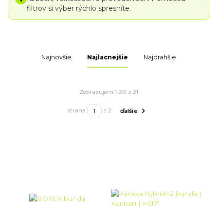
filtrov si výber rýchlo spresníte.
Najnovšie
Najlacnejšie
Najdrahšie
Zobrazujem 1-20 z 21
strana
z 2
ďalšie