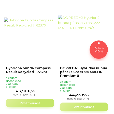
49,16 €
- 10 %
Hybridná bunda Compass |
DOPREDAJ Hybridná bunda
Result Recycled | R237X
pánska Cross 555 MALFINI
Premium®
skladom -
dodanie do
skladom -
2 až 5 dní
dodanie do
> 100 Ks
2 až 5 dní
43,91 €
> 100 ks
/
Ks
44,25 €
35,70 €
bez DPH
/
ks
35,97 €
bez DPH
Zvoliť variant
Zvoliť variant