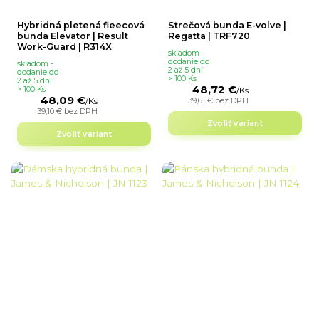
Hybridná pletená fleecová
Strečová bunda E-volve |
bunda Elevator | Result
Regatta | TRF720
Work-Guard | R314X
skladom -
dodanie do
skladom -
2 až 5 dní
dodanie do
> 100 Ks
2 až 5 dní
48,72 €
> 100 Ks
/
Ks
48,09 €
39,61 €
bez DPH
/
Ks
39,10 €
bez DPH
Zvoliť variant
Zvoliť variant