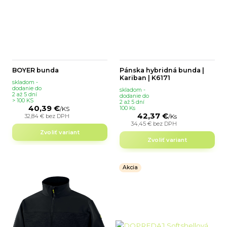
BOYER bunda
Pánska hybridná bunda |
Kariban | K6171
skladom -
dodanie do
skladom -
2 až 5 dní
dodanie do
> 100 KS
2 až 5 dní
40,39 €
100 Ks
/
KS
42,37 €
32,84 €
bez DPH
/
Ks
34,45 €
bez DPH
Zvoliť variant
Zvoliť variant
Akcia