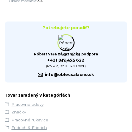
Oblasť máčania
3/4
Potrebujete poradiť?
Róbert Vaša zákaznícka podpora
+421 917 453 622
(Po-Pia, 8:30-16:30 hod.)
info@oblecsalacno.sk
Tovar zaradený v kategóriách
Pracovné odevy
Značky
Pracovné rukavice
Fridrich & Fridrich