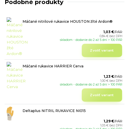
Podobné produkty
Máčané nitrilové rukavice HOUSTON žlté Ardon®
1,03 €
/
PÁR
0,84 €
bez DPH
skladom - dodanie do 2 až 5 dní > 100 PÁR
Zvoliť variant
Máčané rukavice HARRIER Cerva
1,23 €
/
PÁR
1,00 €
bez DPH
skladom - dodanie do 2 až 5 dní > 100 PÁR
Zvoliť variant
Deltaplus NITRIL RUKAVICE NI015
1,29 €
/
PÁR
1,05 €
bez DPH