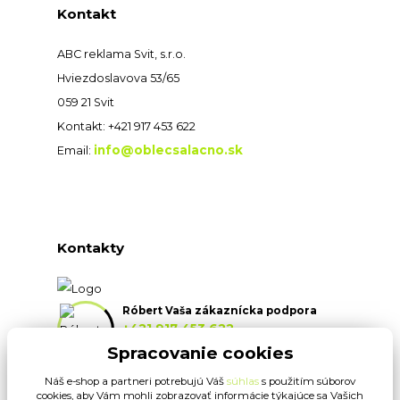
Kontakt
ABC reklama Svit, s.r.o.
Hviezdoslavova 53/65
059 21 Svit
Kontakt: +421 917 453 622
info@oblecsalacno.sk
Email:
Kontakty
Róbert Vaša zákaznícka podpora
+421 917 453 622
(Po-Pia, 8:30-16:30 hod.)
Spracovanie cookies
Náš e-shop a partneri potrebujú Váš
súhlas
s použitím súborov
info@oblecsalacno.sk
cookies, aby Vám mohli zobrazovať informácie týkajúce sa Vašich