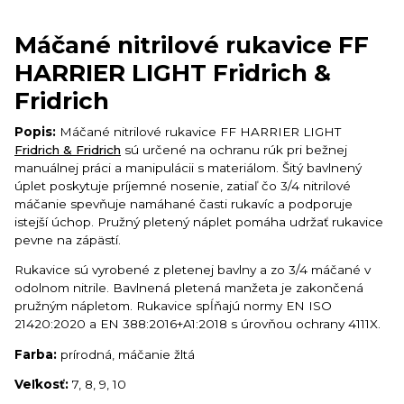
Máčané nitrilové rukavice FF
HARRIER LIGHT Fridrich &
Fridrich
Popis:
Máčané nitrilové rukavice FF HARRIER LIGHT
Fridrich & Fridrich
sú určené na ochranu rúk pri bežnej
manuálnej práci a manipulácii s materiálom. Šitý bavlnený
úplet poskytuje príjemné nosenie, zatiaľ čo 3/4 nitrilové
máčanie spevňuje namáhané časti rukavíc a podporuje
istejší úchop. Pružný pletený náplet pomáha udržať rukavice
pevne na zápästí.
Rukavice sú vyrobené z pletenej bavlny a zo 3/4 máčané v
odolnom nitrile. Bavlnená pletená manžeta je zakončená
pružným nápletom. Rukavice spĺňajú normy EN ISO
21420:2020 a EN 388:2016+A1:2018 s úrovňou ochrany 4111X.
Farba:
prírodná, máčanie žltá
Veľkosť:
7, 8, 9, 10