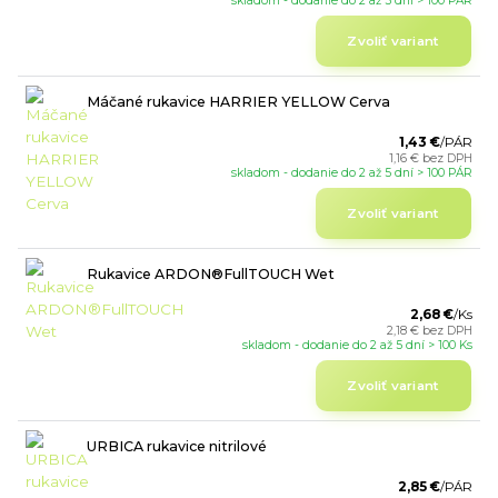
skladom - dodanie do 2 až 5 dní > 100 PÁR
Zvoliť variant
Máčané rukavice HARRIER YELLOW Cerva
1,43 €
/
PÁR
1,16 €
bez DPH
skladom - dodanie do 2 až 5 dní > 100 PÁR
Zvoliť variant
Rukavice ARDON®FullTOUCH Wet
2,68 €
/
Ks
2,18 €
bez DPH
skladom - dodanie do 2 až 5 dní > 100 Ks
Zvoliť variant
URBICA rukavice nitrilové
2,85 €
/
PÁR