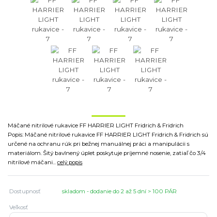
Máčané nitrilové rukavice FF HARRIER LIGHT Fridrich & Fridrich
Popis: Máčané nitrilové rukavice FF HARRIER LIGHT Fridrich & Fridrich sú
určené na ochranu rúk pri bežnej manuálnej práci a manipulácii s
materiálom. Šitý bavlnený úplet poskytuje príjemné nosenie, zatiaľ čo 3/4
nitrilové máčani...
celý popis
Dostupnosť
skladom - dodanie do 2 až 5 dní > 100 PÁR
Veľkosť