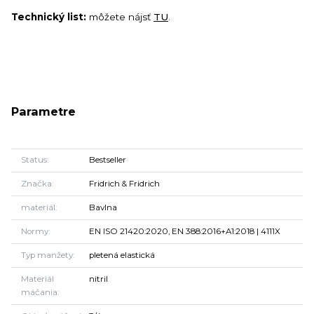
Technický list:
môžete nájsť
TU
.
Parametre
Status
Bestseller
Značka
Fridrich & Fridrich
materiál
Bavlna
Normy
EN ISO 21420:2020, EN 388:2016+A1:2018 | 4111X
Typ manžety
pletená elastická
Materiál
nitril
máčania