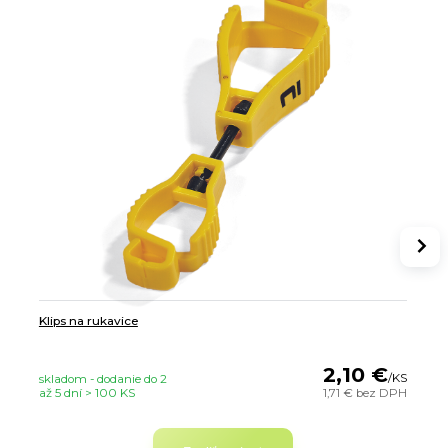
Klips na rukavice
2,10 €
/
KS
skladom - dodanie do 2
až 5 dní > 100 KS
1,71 €
bez DPH