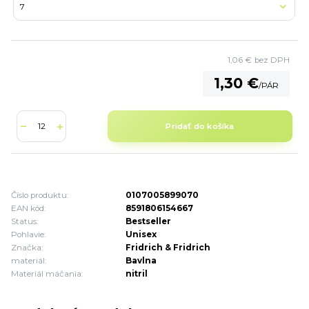
1,06 €
bez DPH
1,30 €
/
PÁR
Pridať do košíka
Číslo produktu:
0107005899070
EAN kód:
8591806154667
Status:
Bestseller
Pohlavie:
Unisex
Značka:
Fridrich & Fridrich
materiál:
Bavlna
Materiál máčania:
nitril