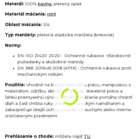
Materál:
100%
bavlna
, pletený úplet
Materiál máčania:
nitril
Oblasť máčania:
3/4
Typ manžety:
pletená elastická manžeta (knitwrist)
Normy:
EN ISO 21420
:2020
- Ochranné rukavice. Všeobecné
požiadavky a skúšobné metódy
EN 388 :2016+A1:2018 (4111X) - Ochranné rukavice proti
mechanickým rizikám
Použitie:
Vhodné na bežnú manuálnu prácu, manipuláciu s
materiálom, údržbu, skladové činnosti, stavebné práce a
ľahkú priemyselnú výrobu. Nitrilové máčanie pomáha chrániť
dlaň a časť chrbta ruky pred mechanickým namáhaním a
zabezpečuje istejší úchop pri práci so suchými alebo mierne
znečistenými predmetmi.
Prehlásenie o zhode:
môžete nájsť
TU
.