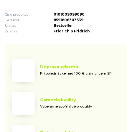
Číslo produktu:
0101009099090
EAN kód:
8591806303539
Status:
Bestseller
Značka:
Fridrich & Fridrich
Doprava zdarma
Pri objednávke nad 100 € vrámci celej SR.
Garancia kvality
Vyberáme spoľahlivé produkty