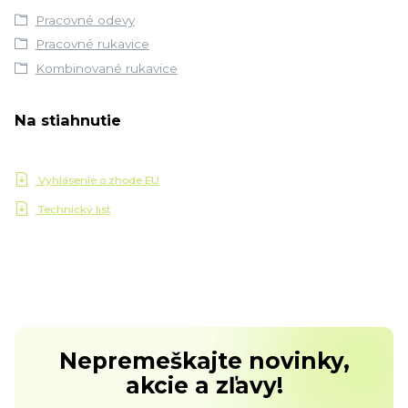
Pracovné odevy
Pracovné rukavice
Kombinované rukavice
Na stiahnutie
Vyhlásenie o zhode EU
Technický list
Nepremeškajte novinky,
akcie a zľavy!