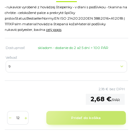
• rukavice vyrobené z hovädzej štiepenky • v dlani s podšívkou • tkanina na
chrbte • celokožené palce a prekryté špičky
prstovStatus:BestsellerNormy:EN ISO 21420:2020EN 388:2016+A1:2018 |
1111XPalm material:hovädzia štiepaná kožaMateriál podšívky
rukavíc:polyester, bavlna
celý popis
Dostupnosť
skladom - dodanie do 2 až 5 dní > 100 PÁR
Veľkosť
2,18 €
bez DPH
2,68 €
/
PÁR
Pridať do košíka