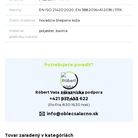
Normy
EN ISO 21420:2020, EN 388:2016+A1:2018 | 1111X
Palm material
hovädzia štiepaná koža
Materiál
polyester, bavlna
podšívky rukavíc
Potrebujete poradiť?
Róbert Vaša zákaznícka podpora
+421 917 453 622
(Po-Pia, 8:30-16:30 hod.)
info@oblecsalacno.sk
Tovar zaradený v kategóriách