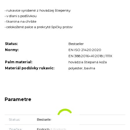
• rukavice vyrobené z hovädzej štiepenky
• v dlani s podšívkou
• tkanina na chrbte
• celokožené palce a prekryté špičky prstov
Status:
Bestseller
Normy:
EN ISO 21420:2020
EN 388:2016+A1:2018 | 1111X
Palm material:
hovädzia štiepaná koža
Materiál podšívky rukavíc:
polyester, bavlna
Parametre
Status
Bestseller
Značka
Fridrich & Fridrich