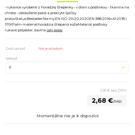
• rukavice vyrobené z hovädzej štiepenky • v dlani s podšívkou • tkanina na
chrbte • celokožené palce a prekryté špičky
prstovStatus:BestsellerNormy:EN ISO 21420:2020EN 388:2016+A1:2018 |
1111XPalm material:hovädzia štiepaná kožaMateriál podšívky
rukavíc:polyester, bavlna
celý popis
Dostupnosť
Nie je skladom
Veľkosť
2,18 €
bez DPH
2,68 €
/
PÁR
Momentálne nie je k dispozícii