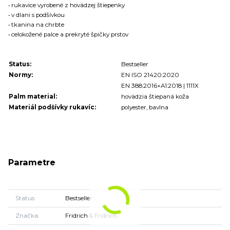
• rukavice vyrobené z hovädzej štiepenky
• v dlani s podšívkou
• tkanina na chrbte
• celokožené palce a prekryté špičky prstov
Status:
Bestseller
Normy:
EN ISO 21420:2020
EN 388:2016+A1:2018 | 1111X
Palm material:
hovädzia štiepaná koža
Materiál podšívky rukavíc:
polyester, bavlna
Parametre
Status
Bestseller
Značka
Fridrich & Fridrich