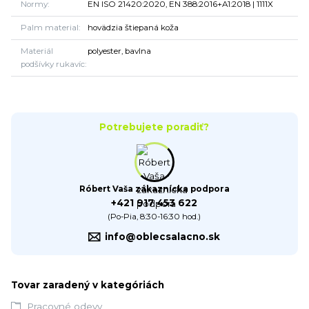
Normy
EN ISO 21420:2020, EN 388:2016+A1:2018 | 1111X
Palm material
hovädzia štiepaná koža
Materiál
polyester, bavlna
podšívky rukavíc
Potrebujete poradiť?
Róbert Vaša zákaznícka podpora
+421 917 453 622
(Po-Pia, 8:30-16:30 hod.)
info@oblecsalacno.sk
Tovar zaradený v kategóriách
Pracovné odevy