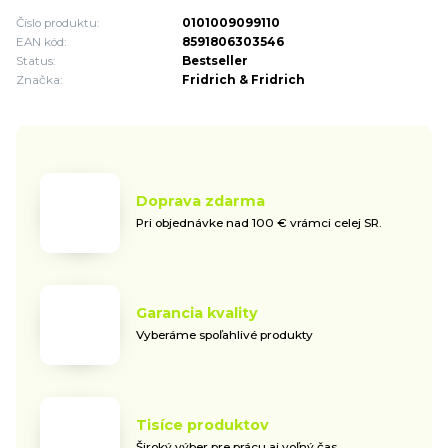
Číslo produktu:
0101009099110
EAN kód:
8591806303546
Status:
Bestseller
Značka:
Fridrich & Fridrich
Doprava zdarma
Pri objednávke nad 100 € vrámci celej SR.
Garancia kvality
Vyberáme spoľahlivé produkty
Tisíce produktov
Široký výber pre prácu aj voľný čas