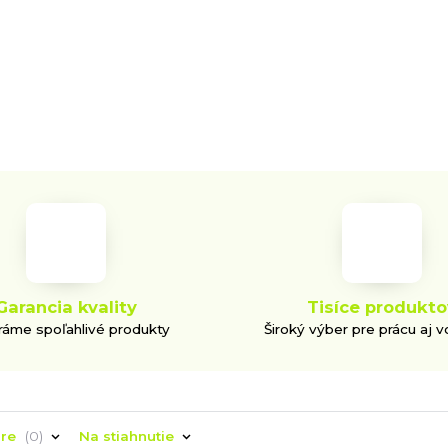
Garancia kvality
Tisíce produkto
áme spoľahlivé produkty
Široký výber pre prácu aj v
áre
0
Na stiahnutie