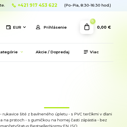
+421 917 453 622
te.
(Po-Pia, 8:30-16:30 hod.)
0
0,00 €
EUR
Prihlásenie
ategórie
Akcie / Dopredaj
Viac
• rukavice šité z bavlneného úpletu • s PVC terčíkmi v dlani
a na prstoch • s gumičkou na hornej časti zápästia • bez
manžetyStatus:BestsellerNormy:EN ISO