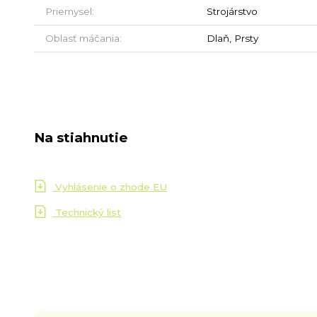
Priemysel
Strojárstvo
Oblasť máčania
Dlaň, Prsty
Na stiahnutie
Vyhlásenie o zhode EU
Technický list