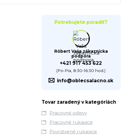
Potrebujete poradiť?
Róbert Vaša zákaznícka
podpora
+421 917 453 622
(Po-Pia, 8:30-16:30 hod.)
info@oblecsalacno.sk
Tovar zaradený v kategóriách
Pracovné odevy
Pracovné rukavice
Povrstvené rukavice