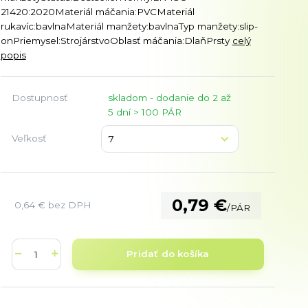
21420:2020Materiál máčania:PVCMateriál
rukavíc:bavlnaMateriál manžety:bavlnaTyp manžety:slip-
onPriemysel:StrojárstvoOblasť máčania:DlaňPrsty
celý
popis
Dostupnosť
skladom - dodanie do 2 až
5 dní > 100 PÁR
Veľkosť
0,79 €
0,64 €
bez DPH
/
PÁR
Pridať do košíka