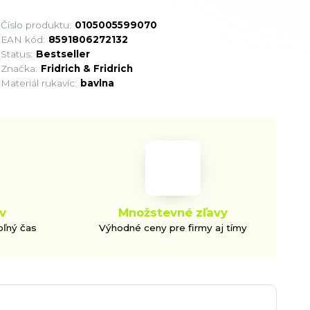
Číslo produktu:
0105005599070
EAN kód:
8591806272132
Status:
Bestseller
Značka:
Fridrich & Fridrich
Materiál rukavíc:
bavlna
v
Množstevné zľavy
oľný čas
Výhodné ceny pre firmy aj tímy