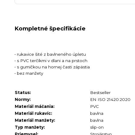
Kompletné špecifikácie
• rukavice šité z bavlneného úpletu
• s PVC terčíkmi v dlani a na prstoch
• s gumičkou na hornej časti zápästia
• bez manžety
Status:
Bestseller
Normy:
EN ISO 21420:2020
Materiál máčania:
PVC
Materiál rukavíc:
bavlna
Materiál manžety:
bavlna
Typ manžety:
slip-on
Priemysel:
Strojárstvo