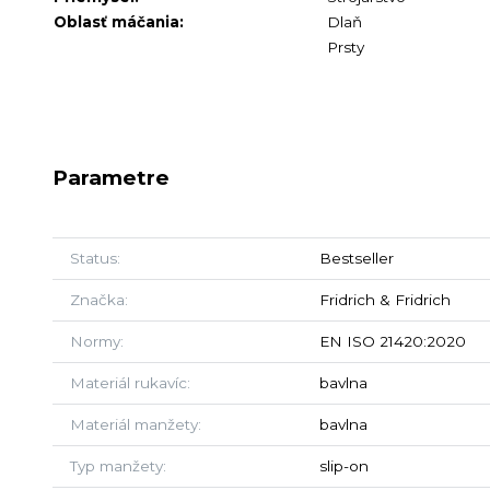
Oblasť máčania:
Dlaň
Prsty
Parametre
Status
Bestseller
Značka
Fridrich & Fridrich
Normy
EN ISO 21420:2020
Materiál rukavíc
bavlna
Materiál manžety
bavlna
Typ manžety
slip-on