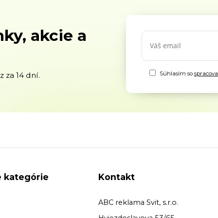
ky, akcie a
Súhlasím so
spracov
 za 14 dní.
 kategórie
Kontakt
ABC reklama Svit, s.r.o.
Hviezdoslavova 53/65