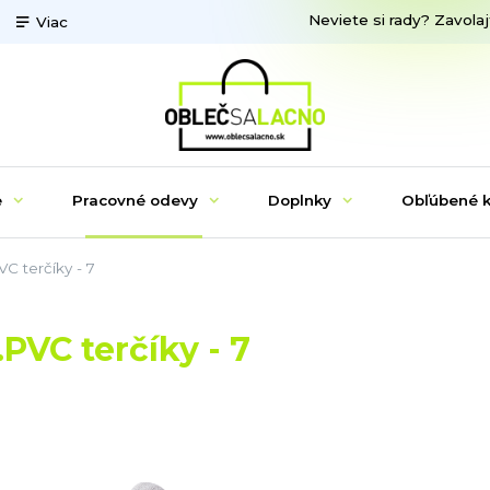
Neviete si rady? Zavolaj
Viac
e
Pracovné odevy
Doplnky
Obľúbené k
 terčíky - 7
VC terčíky - 7