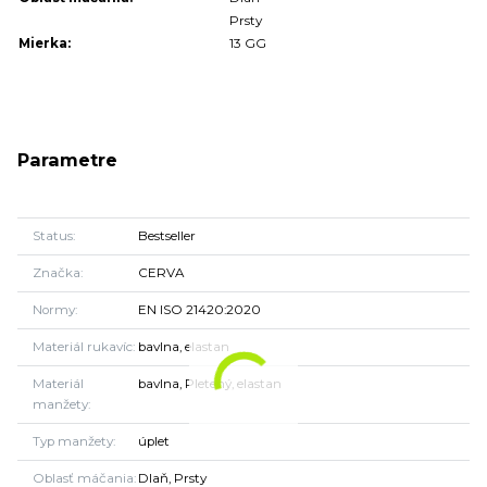
Prsty
Mierka:
13 GG
Parametre
Status
Bestseller
Značka
CERVA
Normy
EN ISO 21420:2020
Materiál rukavíc
bavlna, elastan
Materiál
bavlna, Pletený, elastan
manžety
Typ manžety
úplet
Oblasť máčania
Dlaň, Prsty