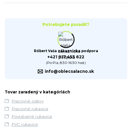
Potrebujete poradiť?
Róbert Vaša zákaznícka podpora
+421 917 453 622
(Po-Pia, 8:30-16:30 hod.)
info@oblecsalacno.sk
Tovar zaradený v kategóriách
Pracovné odevy
Pracovné rukavice
Povrstvené rukavice
PVC rukavice