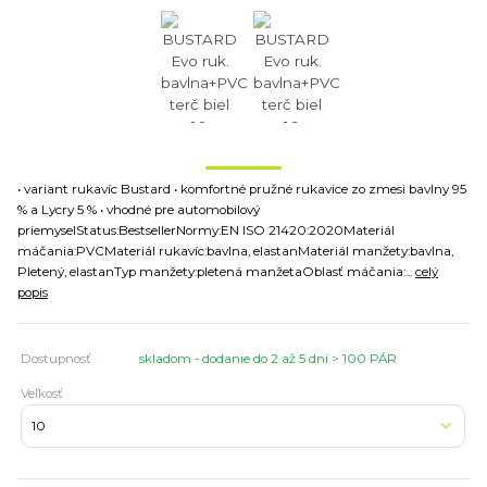
• variant rukavíc Bustard • komfortné pružné rukavice zo zmesi bavlny 95
% a Lycry 5 % • vhodné pre automobilový
priemyselStatus:BestsellerNormy:EN ISO 21420:2020Materiál
máčania:PVCMateriál rukavíc:bavlna, elastanMateriál manžety:bavlna,
Pletený, elastanTyp manžety:pletená manžetaOblasť máčania:...
celý
popis
Dostupnosť
skladom - dodanie do 2 až 5 dní > 100 PÁR
Veľkosť