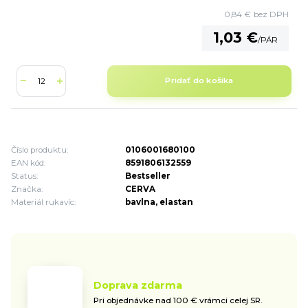
0,84 €
bez DPH
1,03 €
/
PÁR
Pridať do košíka
Číslo produktu:
0106001680100
EAN kód:
8591806132559
Status:
Bestseller
Značka:
CERVA
Materiál rukavíc:
bavlna, elastan
Doprava zdarma
Pri objednávke nad 100 € vrámci celej SR.