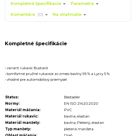
Kompletné špecifikácie
Parametre
Komentáre
0
Na stiahnutie
Kompletné špecifikácie
• variant rukavíc Bustard
• komfortné pružné rukavice zo zmesi bavlny 95 % a Lycry 5 %
• vhodné pre automobilový priemysel
Status:
Bestseller
Normy:
EN ISO 21420:2020
Materiál máčania:
PVC
Materiál rukavíc:
bavlna, elastan
Materiál manžety:
bavlna, Pletený, elastan
Typ manžety:
pletená manžeta
Oblasť máčania:
Dlaň