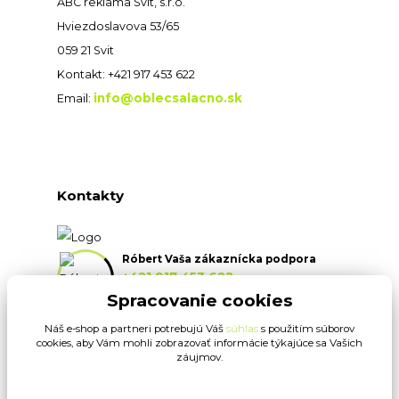
ABC reklama Svit, s.r.o.
Hviezdoslavova 53/65
059 21 Svit
Kontakt: +421 917 453 622
info@oblecsalacno.sk
Email:
Kontakty
Róbert Vaša zákaznícka podpora
+421 917 453 622
(Po-Pia, 8:30-16:30 hod.)
Spracovanie cookies
Náš e-shop a partneri potrebujú Váš
súhlas
s použitím súborov
info@oblecsalacno.sk
cookies, aby Vám mohli zobrazovať informácie týkajúce sa Vašich
záujmov.