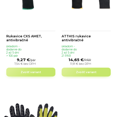
Rukavice CXS AMET,
ATTHIS rukavice
antivibračné
antivibračné
skladom -
skladom -
dodanie do
dodanie do
2 až 5 dní
2 až 5 dní
> 100 pár
21 PÁR
9,27 €
14,65 €
/
pár
/
PÁR
7,54 €
bez DPH
11,91 €
bez DPH
Zvoliť variant
Zvoliť variant