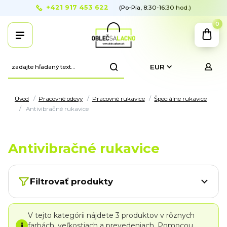
+421 917 453 622
(Po-Pia, 8:30-16:30 hod.)
0
EUR
Úvod
Pracovné odevy
Pracovné rukavice
Špeciálne rukavice
Antivibračné rukavice
Antivibračné rukavice
Filtrovať produkty
V tejto kategórii nájdete 3 produktov v rôznych
i
farbách, veľkostiach a prevedeniach. Pomocou