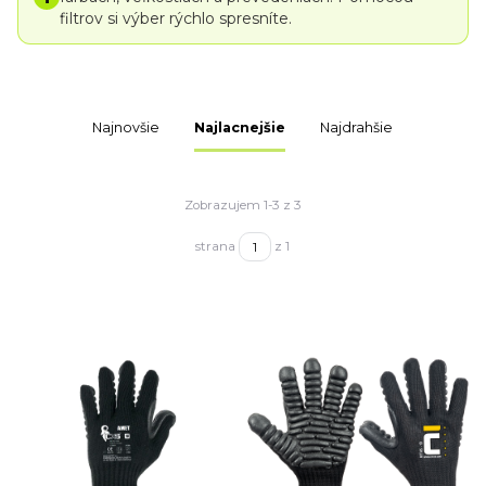
filtrov si výber rýchlo spresníte.
Najnovšie
Najlacnejšie
Najdrahšie
Zobrazujem 1-3 z 3
strana
z 1