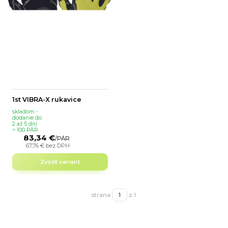
1st VIBRA-X rukavice
skladom -
dodanie do
2 až 5 dní
> 100 PÁR
83,34 €
/
PÁR
67,76 €
bez DPH
Zvoliť variant
strana
z 1