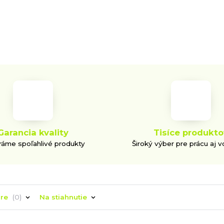
Garancia kvality
Tisíce produkto
áme spoľahlivé produkty
Široký výber pre prácu aj v
áre
0
Na stiahnutie