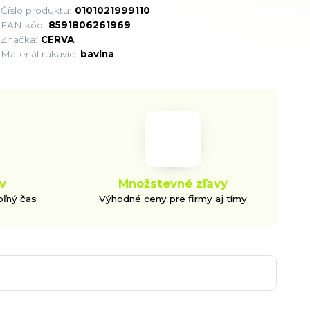
Číslo produktu:
0101021999110
EAN kód:
8591806261969
Značka:
CERVA
Materiál rukavíc:
bavlna
v
Množstevné zľavy
oľný čas
Výhodné ceny pre firmy aj tímy