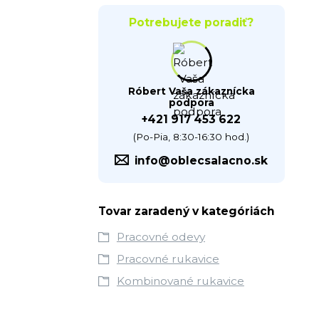
Potrebujete poradiť?
Róbert Vaša zákaznícka
podpora
+421 917 453 622
(Po-Pia, 8:30-16:30 hod.)
info@oblecsalacno.sk
Tovar zaradený v kategóriách
Pracovné odevy
Pracovné rukavice
Kombinované rukavice