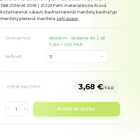
388:2016+A1:2018 | 2122XPalm material:kozia lícová
kožaMateriál rukavíc:bavlnaMateriál manžety:bavlnaTyp
manžety:pletená manžeta
celý popis
Dostupnosť
skladom - dodanie do 2 až
5 dní > 100 PÁR
Veľkosť
3,68 €
2,99 €
bez DPH
/
PÁR
Pridať do košíka