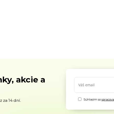
ky, akcie a
Súhlasím so
spracov
 za 14 dní.