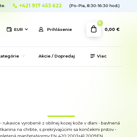
+421 917 453 622
te.
(Po-Pia, 8:30-16:30 hod.)
0
0,00 €
EUR
Prihlásenie
ategórie
Akcie / Dopredaj
Viac
• rukavice vyrobené z obilnej kozej kože v dlani • bavlnená
tkanina na chrbte, s prekrývajúcimi sa končekmi prstov •
pletená manžetaNormy:EN 420:2003+A1:2009EN