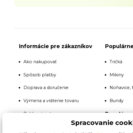
Informácie pre zákazníkov
Populárne
Ako nakupovať
Tričká
Spôsob platby
Mikiny
Doprava a doručenie
Nohavice, 
Výmena a vrátenie tovaru
Bundy
Populárne
Reklamácia tovaru
Spracovanie cook
Montérkov
Všeobecné obchodné podmienky