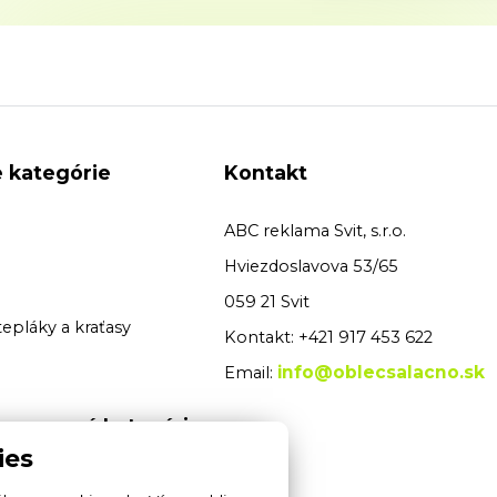
 kategórie
Kontakt
ABC reklama Svit, s.r.o.
Hviezdoslavova 53/65
059 21 Svit
tepláky a kraťasy
Kontakt: +421 917 453 622
info@oblecsalacno.sk
Email:
 pracovné kategórie
ies
é odevy