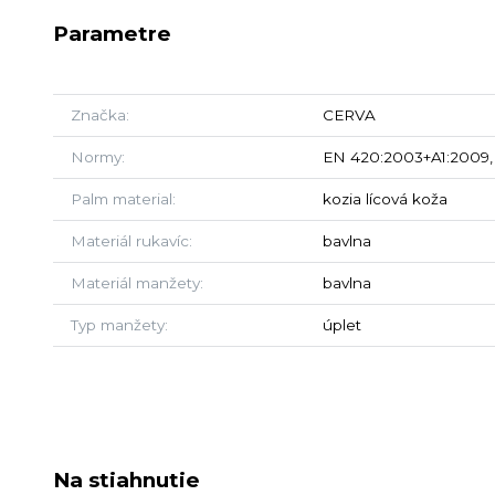
Parametre
Značka
CERVA
Normy
EN 420:2003+A1:2009, 
Palm material
kozia lícová koža
Materiál rukavíc
bavlna
Materiál manžety
bavlna
Typ manžety
úplet
Na stiahnutie