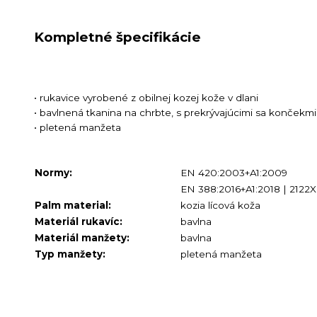
Kompletné špecifikácie
• rukavice vyrobené z obilnej kozej kože v dlani
• bavlnená tkanina na chrbte, s prekrývajúcimi sa končekmi
• pletená manžeta
Normy:
EN 420:2003+A1:2009
EN 388:2016+A1:2018 | 2122X
Palm material:
kozia lícová koža
Materiál rukavíc:
bavlna
Materiál manžety:
bavlna
Typ manžety:
pletená manžeta