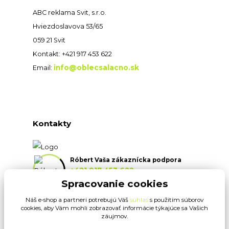
ABC reklama Svit, s.r.o.
Hviezdoslavova 53/65
059 21 Svit
Kontakt: +421 917 453 622
info@oblecsalacno.sk
Email:
Kontakty
Róbert Vaša zákaznícka podpora
+421 917 453 622
(Po-Pia, 8:30-16:30 hod.)
Spracovanie cookies
Náš e-shop a partneri potrebujú Váš
súhlas
s použitím súborov
info@oblecsalacno.sk
cookies, aby Vám mohli zobrazovať informácie týkajúce sa Vašich
záujmov.