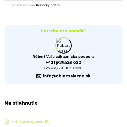
Oblasť máčania
Končeky prstov
Potrebujete poradiť?
Róbert Vaša zákaznícka podpora
+421 917 453 622
(Po-Pia, 8:30-16:30 hod.)
info@oblecsalacno.sk
Na stiahnutie
Vyhlásenie o zhode EU