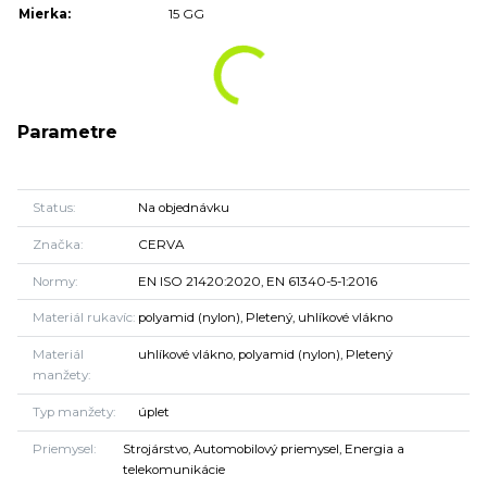
Mierka:
15 GG
Parametre
Status
Na objednávku
Značka
CERVA
Normy
EN ISO 21420:2020, EN 61340-5-1:2016
Materiál rukavíc
polyamid (nylon), Pletený, uhlíkové vlákno
Materiál
uhlíkové vlákno, polyamid (nylon), Pletený
manžety
Typ manžety
úplet
Priemysel
Strojárstvo, Automobilový priemysel, Energia a
telekomunikácie