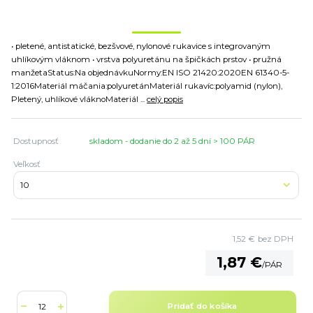
• pletené, antistatické, bezšvové, nylonové rukavice s integrovaným
uhlíkovým vláknom • vrstva polyuretánu na špičkách prstov • pružná
manžetaStatus:Na objednávkuNormy:EN ISO 21420:2020EN 61340-5-
1:2016Materiál máčania:polyuretánMateriál rukavíc:polyamid (nylon),
Pletený, uhlíkové vláknoMateriál ...
celý popis
Dostupnosť
skladom - dodanie do 2 až 5 dní > 100 PÁR
Veľkosť
1,52 €
bez DPH
1,87 €
/
PÁR
Pridať do košíka