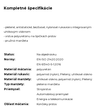
Kompletné špecifikácie
• pletené, antistatické, bezšvové, nylonové rukavice s integrovaným
uhlíkovým vláknom
• vrstva polyuretánu na špičkách prstov
• pružná manžeta
Status:
Na objednávku
Normy:
EN ISO 21420:2020
EN 61340-5-1:2016
Materiál máčania:
polyuretán
Materiál rukavíc:
polyamid (nylon), Pletený, uhlíkové vlákno
Materiál manžety:
uhlíkové vlákno, polyamid (nylon), Pletený
Typ manžety:
pletená manžeta
Priemysel:
Strojárstvo
Automobilový priemysel
Energia a telekomunikácie
Oblasť máčania:
Končeky prstov