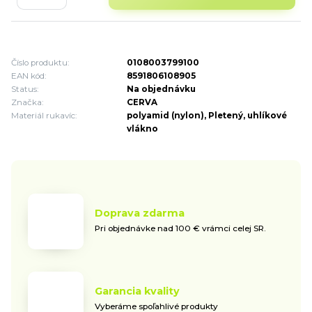
Číslo produktu:
0108003799100
EAN kód:
8591806108905
Status:
Na objednávku
Značka:
CERVA
Materiál rukavíc:
polyamid (nylon), Pletený, uhlíkové
vlákno
Doprava zdarma
Pri objednávke nad 100 € vrámci celej SR.
Garancia kvality
Vyberáme spoľahlivé produkty