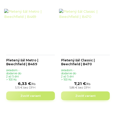
Pletený šál Metro |
Pletený šál Classic |
Beechfield | B469
Beechfield | B470
skladom -
skladom -
dodanie do
dodanie do
2 až 5 dní
2 až 5 dní
> 100 Ks
> 100 Ks
6,33 €
7,21 €
/
Ks
/
Ks
5,15 €
bez DPH
5,86 €
bez DPH
Zvoliť variant
Zvoliť variant