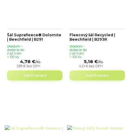
Šál Suprafleece® Dolomite
Fleecový šál Recycled |
| Beechfield | B291
Beechfield | B293R
skladom -
skladom -
dodanie do
dodanie do
2 až 5 dní
2 až 5 dní
> 100 Ks
> 100 Ks
4,78 €
5,18 €
/
Ks
/
Ks
3,89 €
bez DPH
4,21 €
bez DPH
Zvoliť variant
Zvoliť variant