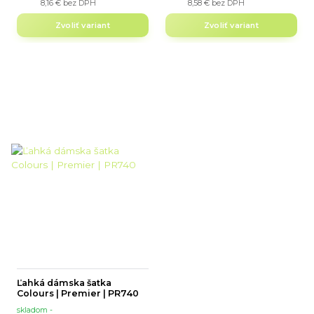
8,16 €
bez DPH
8,58 €
bez DPH
Zvoliť variant
Zvoliť variant
Ľahká dámska šatka
Colours | Premier | PR740
skladom -