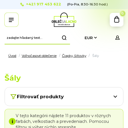
+421 917 453 622
(Po-Pia, 8:30-16:30 hod.)
0
EUR
Úvod
Voľnočasové oblečenie
Čiapky, šiltovky
Šály
Šály
Filtrovať produkty
V tejto kategórii nájdete 11 produktov v rôznych
i
farbách, veľkostiach a prevedeniach. Pomocou
filtrov si výber rýchlo spresníte.