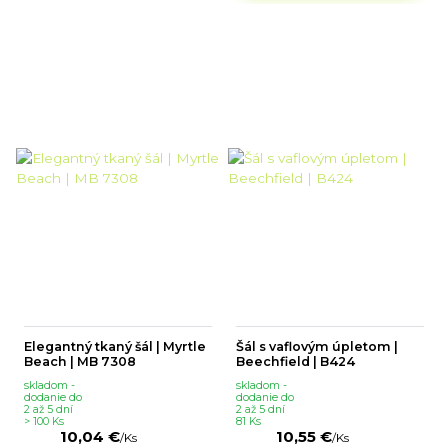
Elegantný tkaný šál | Myrtle
Šál s vaflovým úpletom |
Beach | MB 7308
Beechfield | B424
skladom -
skladom -
dodanie do
dodanie do
2 až 5 dní
2 až 5 dní
> 100 Ks
81 Ks
10,04 €
10,55 €
/
Ks
/
Ks