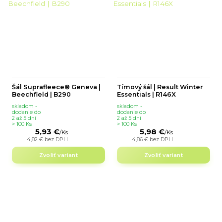
Šál Suprafleece® Geneva |
Tímový šál | Result Winter
Beechfield | B290
Essentials | R146X
skladom -
skladom -
dodanie do
dodanie do
2 až 5 dní
2 až 5 dní
> 100 Ks
> 100 Ks
5,93 €
5,98 €
/
Ks
/
Ks
4,82 €
bez DPH
4,86 €
bez DPH
Zvoliť variant
Zvoliť variant