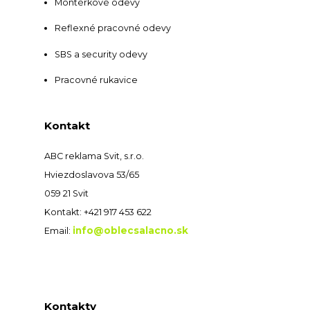
Montérkové odevy
Reflexné pracovné odevy
SBS a security odevy
Pracovné rukavice
Kontakt
ABC reklama Svit, s.r.o.
Hviezdoslavova 53/65
059 21 Svit
Kontakt: +421 917 453 622
info@oblecsalacno.sk
Email:
Kontakty