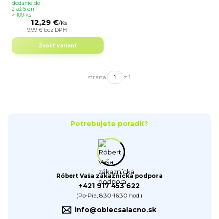
dodanie do
2 až 5 dní
> 100 Ks
12,29 €
/
Ks
9,99 €
bez DPH
Zvoliť variant
strana
z 1
Potrebujete poradiť?
Róbert Vaša zákaznícka podpora
+421 917 453 622
(Po-Pia, 8:30-16:30 hod.)
info@oblecsalacno.sk