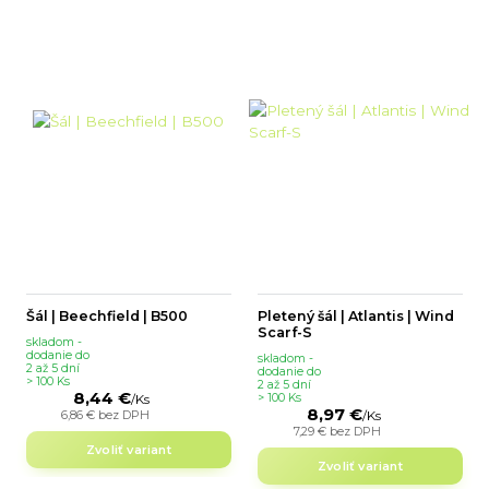
Šál | Beechfield | B500
Pletený šál | Atlantis | Wind
Scarf-S
skladom -
dodanie do
skladom -
2 až 5 dní
dodanie do
> 100 Ks
2 až 5 dní
8,44 €
> 100 Ks
/
Ks
8,97 €
6,86 €
bez DPH
/
Ks
7,29 €
bez DPH
Zvoliť variant
Zvoliť variant