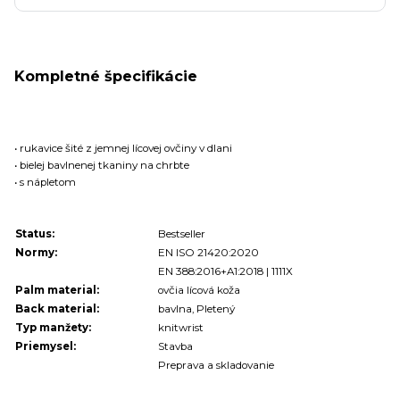
Kompletné špecifikácie
• rukavice šité z jemnej lícovej ovčiny v dlani
• bielej bavlnenej tkaniny na chrbte
• s nápletom
Status:
Bestseller
Normy:
EN ISO 21420:2020
EN 388:2016+A1:2018 | 1111X
Palm material:
ovčia lícová koža
Back material:
bavlna, Pletený
Typ manžety:
knitwrist
Priemysel:
Stavba
Preprava a skladovanie