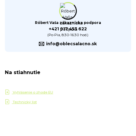
Róbert Vaša zákaznícka podpora
+421 917 453 622
(Po-Pia, 8:30-16:30 hod.)
info@oblecsalacno.sk
Na stiahnutie
Vyhlásenie o zhode EU
Technický list