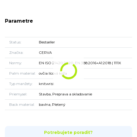
Parametre
Status
Bestseller
Značka
CERVA
Normy
EN ISO 21420:2020, EN 388:2016+A1:2018 | 1111X
Palm material
ovčia lícová koža
Typ manžety
knitwrist
Priemysel
Stavba, Preprava a skladovanie
Back material
bavlna, Pletený
Potrebujete poradiť?