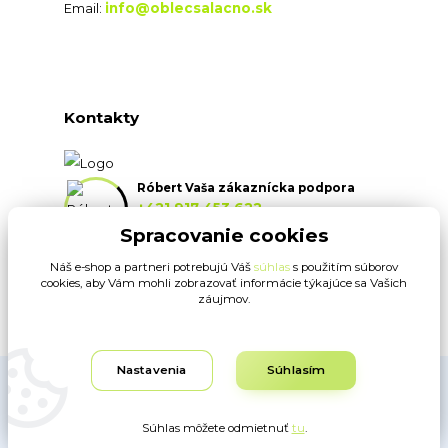
info@oblecsalacno.sk
Email:
Kontakty
Róbert Vaša zákaznícka podpora
+421 917 453 622
(Po-Pia, 8:30-16:30 hod.)
Spracovanie cookies
Náš e-shop a partneri potrebujú Váš
súhlas
s použitím súborov
info@oblecsalacno.sk
cookies, aby Vám mohli zobrazovať informácie týkajúce sa Vašich
záujmov.
Nastavenia
Súhlasím
Obrázky sú ilustračné. Dodávateľ si vyhradzuje právo na typografické
chyby. www.oblecsalacno.sk ©
Súhlas môžete odmietnuť
tu
.
Vytvorené na
Eshop-rychlo.sk