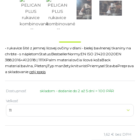
• rukavice šité z jemnej lícovej ovčiny v dlani • bielej bavlnenej tkaniny na
chrbte • s nápletomStatus:BestsellerNormy:EN ISO 21420:2020EN
388:2016+A1:2018 | 1111XPalm material:ovčia lícová kožaBack
material:bavlna, PletenýTyp manžety:knitwristPriemysel:StavbaPreprava
a skladovanie
celý popis
Dostupnosť
skladom - dodanie do 2 až 5 dní > 100 PÁR
Veľkosť
1,62 €
bez DPH