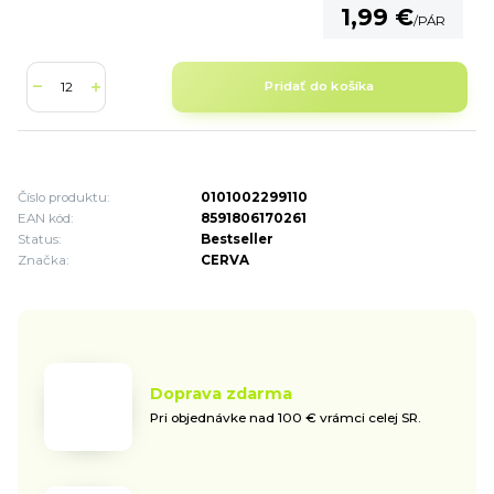
1,99 €
/
PÁR
Pridať do košíka
Číslo produktu:
0101002299110
EAN kód:
8591806170261
Status:
Bestseller
Značka:
CERVA
Doprava zdarma
Pri objednávke nad 100 € vrámci celej SR.