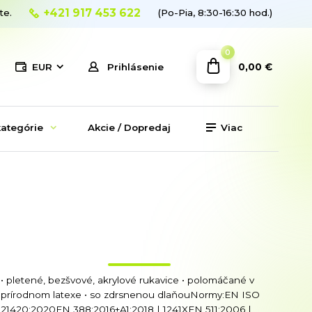
+421 917 453 622
te.
(Po-Pia, 8:30-16:30 hod.)
0
0,00 €
EUR
Prihlásenie
ategórie
Akcie / Dopredaj
Viac
• pletené, bezšvové, akrylové rukavice • polomáčané v
prírodnom latexe • so zdrsnenou dlaňouNormy:EN ISO
21420:2020EN 388:2016+A1:2018 | 1241XEN 511:2006 |