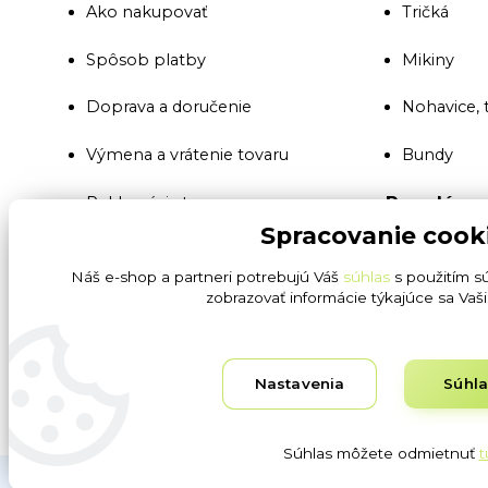
Ako nakupovať
Tričká
Spôsob platby
Mikiny
Doprava a doručenie
Nohavice, 
Výmena a vrátenie tovaru
Bundy
Populárne
Reklamácia tovaru
Spracovanie cook
Montérkov
Všeobecné obchodné podmienky
Náš e-shop a partneri potrebujú Váš
súhlas
s použitím s
Reflexné 
zobrazovať informácie týkajúce sa Vaš
Ochrana osobných údajov GDPR
SBS a secu
Blog
Nastavenia
Súhl
Pracovné r
Súhlas môžete odmietnuť
t
Obrázky sú ilustračné. Dodávateľ si vyhradzuje právo na t