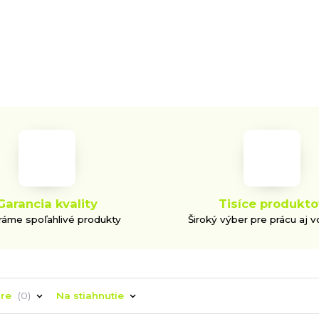
Garancia kvality
Tisíce produkto
áme spoľahlivé produkty
Široký výber pre prácu aj v
áre
0
Na stiahnutie