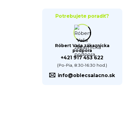
Potrebujete poradiť?
Róbert Vaša zákaznícka
podpora
+421 917 453 622
(Po-Pia, 8:30-16:30 hod.)
info@oblecsalacno.sk