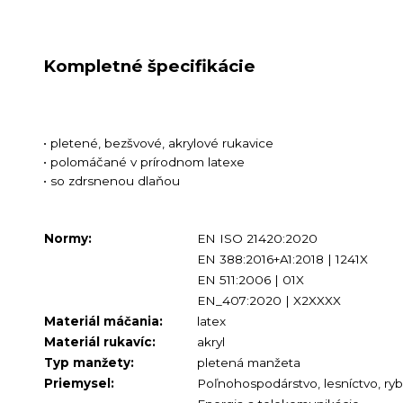
Kompletné špecifikácie
• pletené, bezšvové, akrylové rukavice
• polomáčané v prírodnom latexe
• so zdrsnenou dlaňou
Normy:
EN ISO 21420:2020
EN 388:2016+A1:2018 | 1241X
EN 511:2006 | 01X
EN_407:2020 | X2XXXX
Materiál máčania:
latex
Materiál rukavíc:
akryl
Typ manžety:
pletená manžeta
Priemysel:
Poľnohospodárstvo, lesníctvo, ry