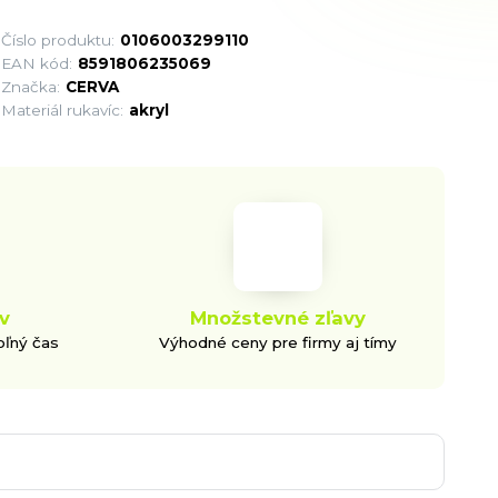
Číslo produktu:
0106003299110
EAN kód:
8591806235069
Značka:
CERVA
Materiál rukavíc:
akryl
v
Množstevné zľavy
oľný čas
Výhodné ceny pre firmy aj tímy