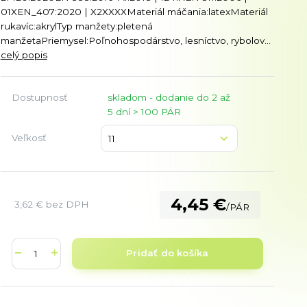
01XEN_407:2020 | X2XXXXMateriál máčania:latexMateriál
rukavíc:akrylTyp manžety:pletená
manžetaPriemysel:Poľnohospodárstvo, lesníctvo, rybolov...
celý popis
Dostupnosť
skladom - dodanie do 2 až
5 dní > 100 PÁR
Veľkosť
4,45 €
3,62 €
bez DPH
/
PÁR
Pridať do košíka