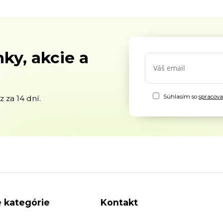
ky, akcie a
Súhlasím so
spracov
 za 14 dní.
 kategórie
Kontakt