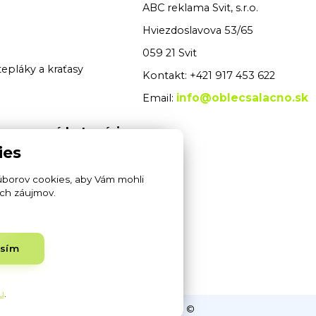
ABC reklama Svit, s.r.o.
Hviezdoslavova 53/65
059 21 Svit
tepláky a kraťasy
Kontakt: +421 917 453 622
info@oblecsalacno.sk
Email:
 pracovné kategórie
ies
é odevy
úborov cookies, aby Vám mohli
pracovné odevy
ich záujmov.
rity odevy
asím
ukavice
u
.
ypografické chyby. www.oblecsalacno.sk ©