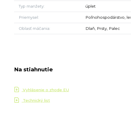
Typ manžety
úplet
Priemysel
Poľnohospodárstvo, les
Oblasť máčania
Dlaň, Prsty, Palec
Na stiahnutie
Vyhlásenie o zhode EU
Technický list