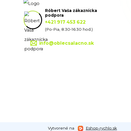
Róbert Vaša zákaznícka
podpora
+421 917 453 622
(Po-Pia, 8:30-16:30 hod.)
info@oblecsalacno.sk
Vytvorené na
Eshop-rychlo.sk