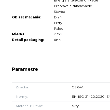
Energia a telekomunikácie
Preprava a skladovanie
Stavba
Oblasť máčania:
Dlaň
Prsty
Palec
Mierka:
7 GG
Retail packaging:
Áno
Parametre
Značka
CERVA
Normy
EN ISO 21420:2020, EN
Materiál rukavíc
akryl