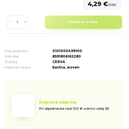
4,29 €
/
PÁR
Pridať do košíka
Číslo produktu:
0101000499100
EAN kód:
8591806162280
Značka:
CERVA
Materiál rukavíc:
bavlna, woven
Doprava zdarma
Pri objednávke nad 100 € vrámci celej SR.