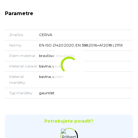
Parametre
Značka
CERVA
Normy
EN ISO 21420:2020, EN 388:2016+A1:2018 | 2111X
Palm material
bravčová lícová koža
Materiál rukavíc
bavlna, woven
Materiál
bavlna, woven
manžety
Typ manžety
gauntlet
Potrebujete poradiť?