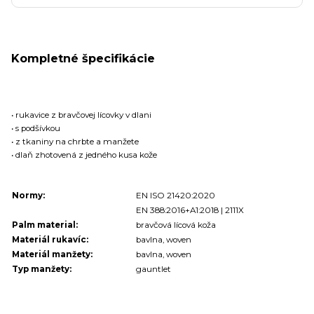
Kompletné špecifikácie
• rukavice z bravčovej lícovky v dlani
• s podšívkou
• z tkaniny na chrbte a manžete
• dlaň zhotovená z jedného kusa kože
Normy:
EN ISO 21420:2020
EN 388:2016+A1:2018 | 2111X
Palm material:
bravčová lícová koža
Materiál rukavíc:
bavlna, woven
Materiál manžety:
bavlna, woven
Typ manžety:
gauntlet