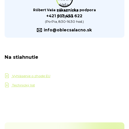
Róbert Vaša zákaznícka podpora
+421 917 453 622
(Po-Pia, 8:30-16:30 hod.)
info@oblecsalacno.sk
Na stiahnutie
Vyhlásenie o zhode EU
Technický list