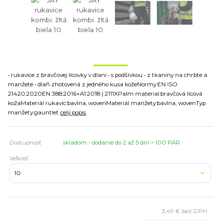
• rukavice z bravčovej lícovky v dlani • s podšívkou • z tkaniny na chrbte a
manžete • dlaň zhotovená z jedného kusa kožeNormy:EN ISO
21420:2020EN 388:2016+A1:2018 | 2111XPalm material:bravčová lícová
kožaMateriál rukavíc:bavlna, wovenMateriál manžety:bavlna, wovenTyp
manžety:gauntlet
celý popis
Dostupnosť
skladom - dodanie do 2 až 5 dní > 100 PÁR
Veľkosť
3,49 €
bez DPH