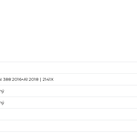
 388:2016+A1:2018 | 2141X
ný
ný