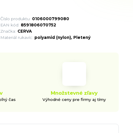
Číslo produktu:
0106000799080
EAN kód:
8591806070752
Značka:
CERVA
Materiál rukavíc:
polyamid (nylon), Pletený
v
Množstevné zľavy
oľný čas
Výhodné ceny pre firmy aj tímy