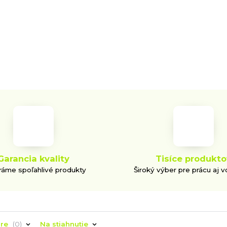
Garancia kvality
Tisíce produkto
áme spoľahlivé produkty
Široký výber pre prácu aj v
áre
0
Na stiahnutie