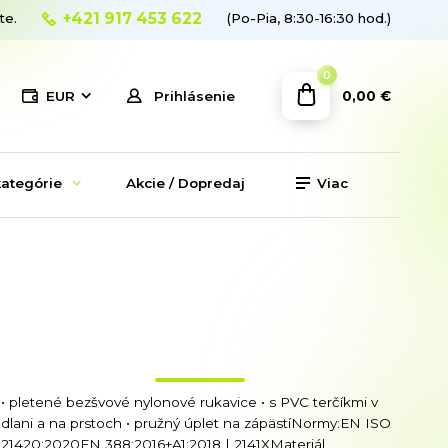
+421 917 453 622
te.
(Po-Pia, 8:30-16:30 hod.)
0
0,00 €
EUR
Prihlásenie
ategórie
Akcie / Dopredaj
Viac
• pletené bezšvové nylonové rukavice • s PVC terčíkmi v
dlani a na prstoch • pružný úplet na zápästíNormy:EN ISO
21420:2020EN 388:2016+A1:2018 | 2141XMateriál