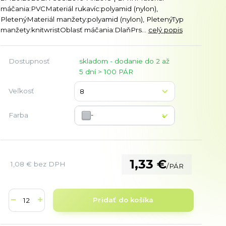
máčania:PVCMateriál rukavíc:polyamid (nylon),
PletenýMateriál manžety:polyamid (nylon), PletenýTyp
manžety:knitwristOblasť máčania:DlaňPrs...
celý popis
Dostupnosť
skladom - dodanie do 2 až
5 dní > 100 PÁR
Veľkosť
-
Farba
1,33 €
1,08 €
bez DPH
/
PÁR
Pridať do košíka