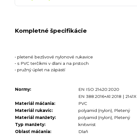
Kompletné špecifikácie
• pletené bezšvové nylonové rukavice
• s PVC terčíkmi v dlani a na prstoch
• pružný úplet na zápästí
Normy:
EN ISO 21420:2020
EN 388:2016+A1:2018 | 2141X
Materiál máčania:
PVC
Materiál rukavíc:
polyamid (nylon), Pletený
Materiál manžety:
polyamid (nylon), Pletený
Typ manžety:
knitwrist
Oblasť máčania:
Dlaň