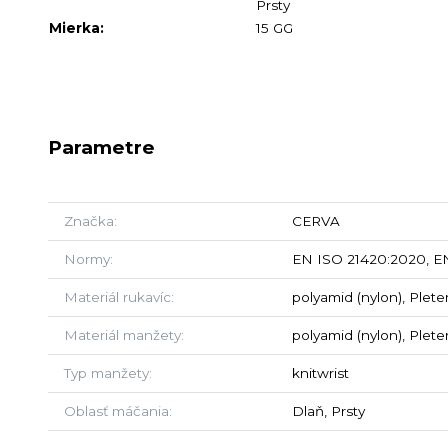
Prsty
Mierka:
15 GG
Parametre
Značka
CERVA
Normy
EN ISO 21420:2020, EN
Materiál rukavíc
polyamid (nylon), Plete
Materiál manžety
polyamid (nylon), Plete
Typ manžety
knitwrist
Oblasť máčania
Dlaň, Prsty