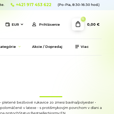
+421 917 453 622
te.
(Po-Pia, 8:30-16:30 hod.)
0
0,00 €
EUR
Prihlásenie
ategórie
Akcie / Dopredaj
Viac
• pletené bezšvové rukavice zo zmesi bavlna/polyester •
polomáčené v latexe • s protišmykovým povrchom v dlani a
na prstochStatus:BestsellerNormy:EN