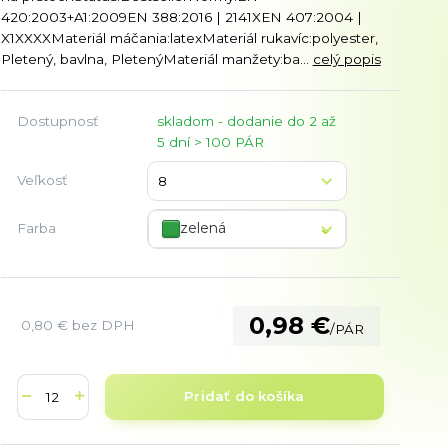
420:2003+A1:2009EN 388:2016 | 2141XEN 407:2004 |
X1XXXXMateriál máčania:latexMateriál rukavíc:polyester,
Pletený, bavlna, PletenýMateriál manžety:ba...
celý popis
Dostupnosť
skladom - dodanie do 2 až
5 dní > 100 PÁR
Veľkosť
zelená
Farba
0,98 €
0,80 €
bez DPH
/
PÁR
Pridať do košíka