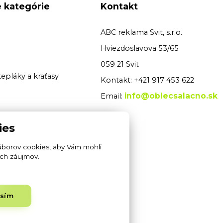
 kategórie
Kontakt
ABC reklama Svit, s.r.o.
Hviezdoslavova 53/65
059 21 Svit
tepláky a kraťasy
Kontakt: +421 917 453 622
info@oblecsalacno.sk
Email:
 pracovné kategórie
ies
é odevy
úborov cookies, aby Vám mohli
ich záujmov.
pracovné odevy
rity odevy
asím
ukavice