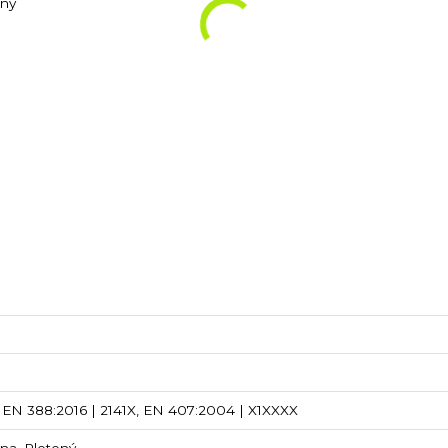
ený
EN 388:2016 | 2141X, EN 407:2004 | X1XXXX
lna, Pletený