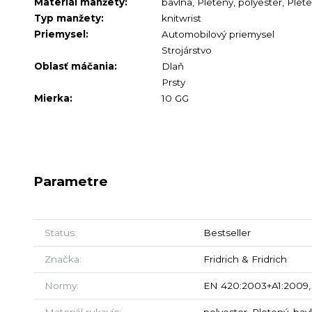
Materiál manžety:
bavlna, Pletený, polyester, Plet
Typ manžety:
knitwrist
Priemysel:
Automobilový priemysel
Strojárstvo
Oblasť máčania:
Dlaň
Prsty
Mierka:
10 GG
Parametre
Status
Bestseller
Značka
Fridrich & Fridrich
Normy
EN 420:2003+A1:2009, 
Materiál rukavíc
polyester, Pletený, bav