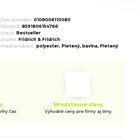
Číslo produktu:
0108006110080
EAN kód:
8591806154766
Status:
Bestseller
Značka:
Fridrich & Fridrich
Materiál rukavíc:
polyester, Pletený, bavlna, Pletený
v
Množstevné zľavy
oľný čas
Výhodné ceny pre firmy aj tímy