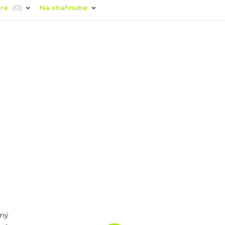
áre
0
Na stiahnutie
ený