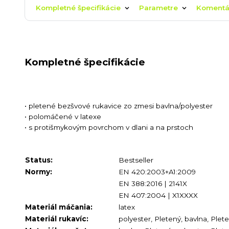
Kompletné špecifikácie
Parametre
Koment
Kompletné špecifikácie
• pletené bezšvové rukavice zo zmesi bavlna/polyester
• polomáčené v latexe
• s protišmykovým povrchom v dlani a na prstoch
Status:
Bestseller
Normy:
EN 420:2003+A1:2009
EN 388:2016 | 2141X
EN 407:2004 | X1XXXX
Materiál máčania:
latex
Materiál rukavíc:
polyester, Pletený, bavlna, Plet