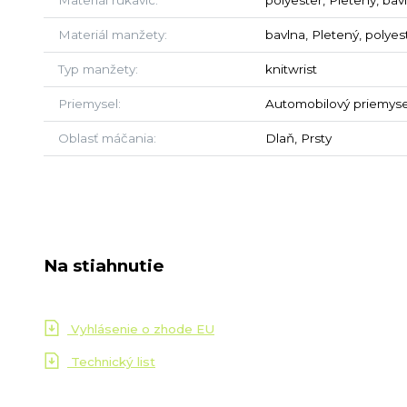
Materiál manžety
bavlna, Pletený, polyes
Typ manžety
knitwrist
Priemysel
Automobilový priemysel
Oblasť máčania
Dlaň, Prsty
Na stiahnutie
Vyhlásenie o zhode EU
Technický list