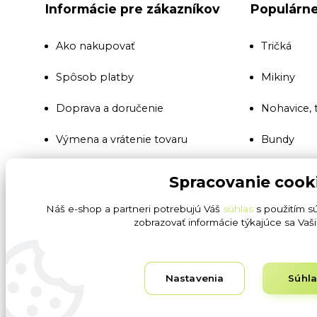
Informácie pre zákazníkov
Populárne
Ako nakupovať
Tričká
Spôsob platby
Mikiny
Doprava a doručenie
Nohavice, 
Výmena a vrátenie tovaru
Bundy
Populárne
Reklamácia tovaru
Spracovanie cook
Montérkov
Všeobecné obchodné podmienky
Náš e-shop a partneri potrebujú Váš
súhlas
s použitím s
zobrazovať informácie týkajúce sa Vaš
Reflexné 
Ochrana osobných údajov GDPR
SBS a secu
Blog
Nastavenia
Súhl
Pracovné r