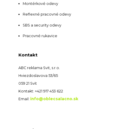
Montérkové odevy
Reflexné pracovné odevy
SBS a security odevy
Pracovné rukavice
Kontakt
ABC reklama Svit, s.r.o.
Hviezdoslavova 53/65
059 21 Svit
Kontakt: +421 917 453 622
info@oblecsalacno.sk
Email: