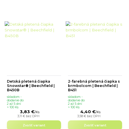
Detská pletená čiapka
2-farebná pletená čiapka s
Snowstar® | Beechfield |
brmbolcom | Beechfield |
B450B
B451
skladom -
skladom -
dodanie do
dodanie do
2 až 5 dní
2 až 5 dní
> 100 Ks
> 100 Ks
3,83 €
4,40 €
/
Ks
/
Ks
3,11 €
bez DPH
3,58 €
bez DPH
Zvoliť variant
Zvoliť variant