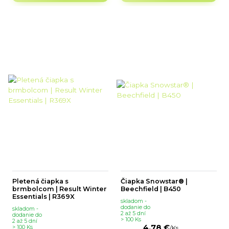
Pletená čiapka s
Čiapka Snowstar® |
brmbolcom | Result Winter
Beechfield | B450
Essentials | R369X
skladom -
dodanie do
skladom -
2 až 5 dní
dodanie do
> 100 Ks
2 až 5 dní
4,78 €
> 100 Ks
/
Ks