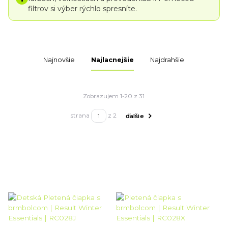
filtrov si výber rýchlo spresníte.
Najnovšie
Najlacnejšie
Najdrahšie
Zobrazujem 1-20 z 31
strana
z 2
ďalšie