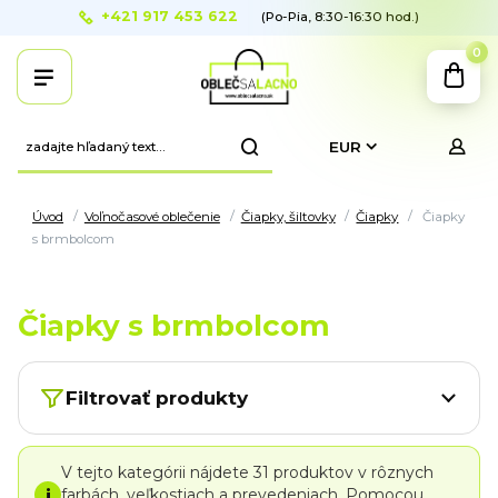
+421 917 453 622
(Po-Pia, 8:30-16:30 hod.)
0
EUR
Úvod
Voľnočasové oblečenie
Čiapky, šiltovky
Čiapky
Čiapky
s brmbolcom
Čiapky s brmbolcom
Filtrovať produkty
V tejto kategórii nájdete 31 produktov v rôznych
i
farbách, veľkostiach a prevedeniach. Pomocou