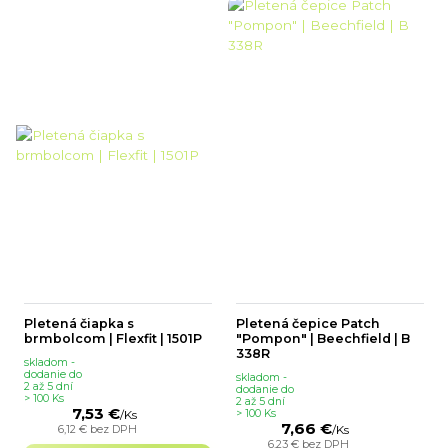
Pletená čiapka s
Pletená čepice Patch
brmbolcom | Flexfit | 1501P
"Pompon" | Beechfield | B
338R
skladom -
dodanie do
skladom -
2 až 5 dní
dodanie do
> 100 Ks
2 až 5 dní
7,53 €
> 100 Ks
/
Ks
7,66 €
6,12 €
bez DPH
/
Ks
6,23 €
bez DPH