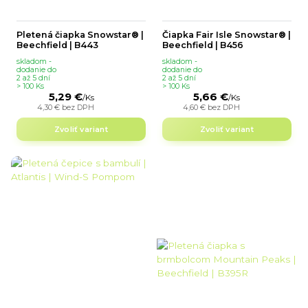
Pletená čiapka Snowstar® |
Čiapka Fair Isle Snowstar® |
Beechfield | B443
Beechfield | B456
skladom -
skladom -
dodanie do
dodanie do
2 až 5 dní
2 až 5 dní
> 100 Ks
> 100 Ks
5,29 €
5,66 €
/
Ks
/
Ks
4,30 €
bez DPH
4,60 €
bez DPH
Zvoliť variant
Zvoliť variant