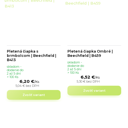
Pletená čiapka s
Pletená čiapka Ombré |
brmbolcom | Beechfield |
Beechfield | B459
B413
skladom -
dodanie do
skladom -
2 až 5 dní
dodanie do
> 100 Ks
2 až 5 dní
6,52 €
> 100 Ks
/
Ks
6,20 €
5,30 €
bez DPH
/
Ks
5,04 €
bez DPH
Zvoliť variant
Zvoliť variant