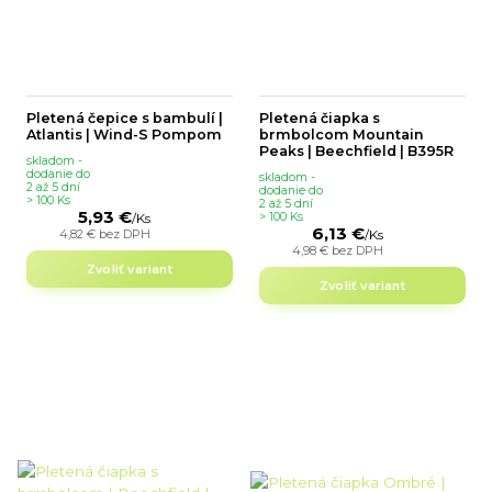
Pletená čepice s bambulí |
Pletená čiapka s
Atlantis | Wind-S Pompom
brmbolcom Mountain
Peaks | Beechfield | B395R
skladom -
dodanie do
skladom -
2 až 5 dní
dodanie do
> 100 Ks
2 až 5 dní
5,93 €
> 100 Ks
/
Ks
6,13 €
4,82 €
bez DPH
/
Ks
4,98 €
bez DPH
Zvoliť variant
Zvoliť variant