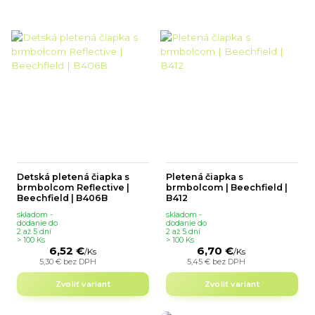
Detská pletená čiapka s
Pletená čiapka s
brmbolcom Reflective |
brmbolcom | Beechfield |
Beechfield | B406B
B412
skladom -
skladom -
dodanie do
dodanie do
2 až 5 dní
2 až 5 dní
> 100 Ks
> 100 Ks
6,52 €
6,70 €
/
Ks
/
Ks
5,30 €
bez DPH
5,45 €
bez DPH
Zvoliť variant
Zvoliť variant