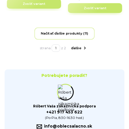
Zvoliť variant
Zvoliť variant
Načítať ďalšie produkty (11)
strana
z 2
ďalšie
Potrebujete poradiť?
Róbert Vaša zákaznícka podpora
+421 917 453 622
(Po-Pia, 8:30-16:30 hod.)
info@oblecsalacno.sk