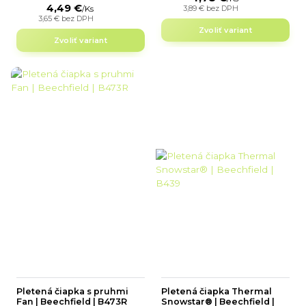
4,49 €
3,89 €
bez DPH
/
Ks
3,65 €
bez DPH
Zvoliť variant
Zvoliť variant
Pletená čiapka s pruhmi
Pletená čiapka Thermal
Fan | Beechfield | B473R
Snowstar® | Beechfield |