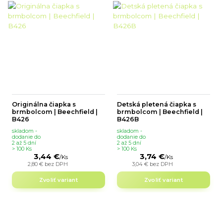
Originálna čiapka s
Detská pletená čiapka s
brmbolcom | Beechfield |
brmbolcom | Beechfield |
B426
B426B
skladom -
skladom -
dodanie do
dodanie do
2 až 5 dní
2 až 5 dní
> 100 Ks
> 100 Ks
3,44 €
3,74 €
/
Ks
/
Ks
2,80 €
bez DPH
3,04 €
bez DPH
Zvoliť variant
Zvoliť variant