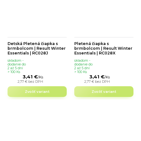
Detská Pletená čiapka s
Pletená čiapka s
brmbolcom | Result Winter
brmbolcom | Result Winter
Essentials | RC028J
Essentials | RC028X
skladom -
skladom -
dodanie do
dodanie do
2 až 5 dní
2 až 5 dní
> 100 Ks
> 100 Ks
3,41 €
3,41 €
/
Ks
/
Ks
2,77 €
bez DPH
2,77 €
bez DPH
Zvoliť variant
Zvoliť variant